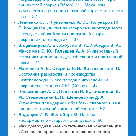
при дуговой сварке (Обзор). Ч.1. Механизм
химического сцепления шлаковой корки с металлом
шва ... 32
Левченко О. Г., Лукьяненко А. О., Полукаров Ю.
О.
Концентрации оксида углерода и диоксида азота
в воздухе рабочей зоны при дуговой сварке
покрытыми электродами ... 37
Владимиров А. В., Хабузов В. А., Лебедев В. А.,
Максимов С. Ю., Галышев А. А.
Универсальный
источник питания для дуговой сварки и плазменной
резки ... 41
Марченко А. Е., Скорина Н. В., Костюченко В. П.
Состояние разработки и производства
низководородных электродов с двухслойным
покрытием в странах СНГ (Обзор) ... 47
Письменный А. С., Пентегов И. В., Кислицын В.
М., Стемковский Е. П., Шейковский Д. А.
Устройства для ударной обработки сварного шва в
процессе точечной контактной сварки ... 52
Явдощин И. Р., Фольборт О. И.
Новая
информация о «старых» электродах ... 56
Международная научно-техническая конференция
«Сварочное производство в машиностроении: