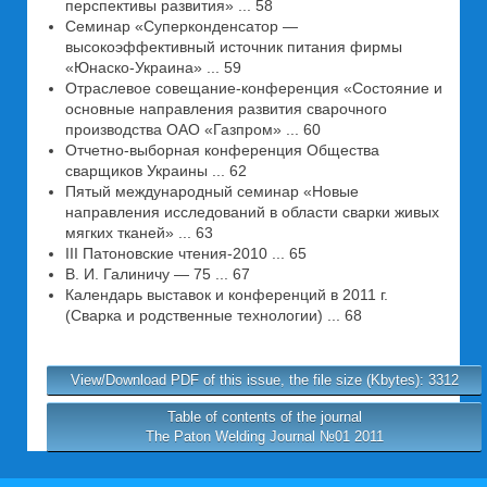
перспективы развития» ... 58
Семинар «Суперконденсатор —
высокоэффективный источник питания фирмы
«Юнаско-Украина» ... 59
Отраслевое совещание-конференция «Состояние и
основные направления развития сварочного
производства ОАО «Газпром» ... 60
Отчетно-выборная конференция Общества
сварщиков Украины ... 62
Пятый международный семинар «Новые
направления исследований в области сварки живых
мягких тканей» ... 63
III Патоновские чтения-2010 ... 65
В. И. Галиничу — 75 ... 67
Календарь выставок и конференций в 2011 г.
(Сварка и родственные технологии) ... 68
View/Download PDF of this issue, the file size (Kbytes): 3312
Table of contents of the journal
The Paton Welding Journal №01 2011