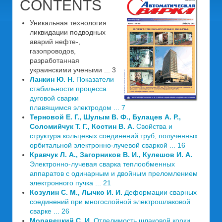
CONTENTS
Уникальная технология
ликвидации подводных
аварий нефте-,
газопроводов,
разработанная
украинскими учеными ... 3
Ланкин Ю. Н.
Показатели
стабильности процесса
дуговой сварки
плавящимся электродом ... 7
Терновой Е. Г., Шулым В. Ф., Булацев А. Р.,
Соломийчук Т. Г., Костин В. А.
Свойства и
структура кольцевых соединений труб, полученных
орбитальной электронно-лучевой сваркой ... 16
Кравчук Л. А., Загорников В. И., Кулешов И. А.
Электронно-лучевая сварка теплообменных
аппаратов с одинарным и двойным преломлением
электронного пучка ... 21
Козулин С. М., Лычко И. И.
Деформации сварных
соединений при многослойной электрошлаковой
сварке ... 26
Моравецкий С. И.
Отделимость шлаковой корки