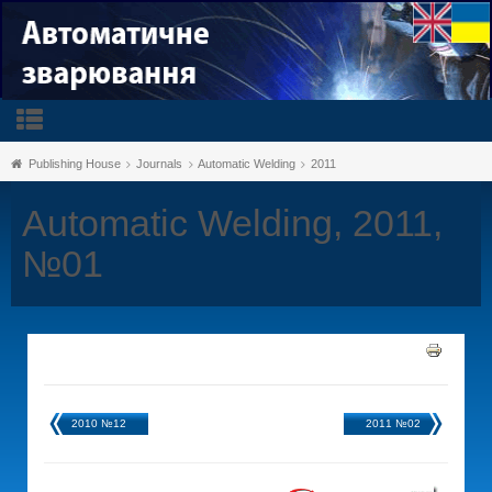
Publishing House
Journals
Automatic Welding
2011
Automatic Welding, 2011,
№01
2010 №12
2011 №02