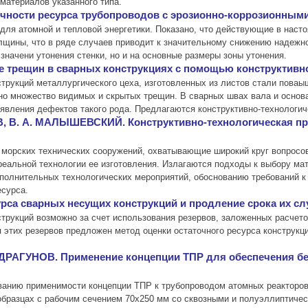
 материалов указанного типа.
очности ресурса трубопроводов с эрозионно-коррозионным
для атомной и тепловой энергетики. Показано, что действующие в нас
олщины, что в ряде случаев приводит к значительному снижению надежн
значени утонения стенки, но и на основные размеры зоны утонения.
 трещин в сварных конструкциях с помощью конструктивно
трукций металлургического цеха, изготовленных из листов стали поваыш
но множество видимых и скрытых трещин. В сварных швах вала и основа
явления дефектов такого рода. Предлагаются конструктивно-технологи
В, В. А. МАЛЫШЕВСКИЙ. Конструктивно-технологическая п
морских технических сооружений, охватывающие широкий круг вопросо
 реальной технологии ее изготовления. Излагаются подходы к выбору м
полнительных технологических мероприятий, обоснованию требований к
есурса.
урса сварных несущих конструкций и продление срока их с
струкций возможно за счет использования резервов, заложенных расчет
 этих резервов предложен метод оценки остаточного ресурса конструкц
. ДРАГУНОВ. Применение концепции ТПР для обеспечения б
ванию применимости концепции ТПР к трубопроводом атомных реакторов
бразцах с рабочим сечением 70х250 мм со сквозными и полуэллиптичес