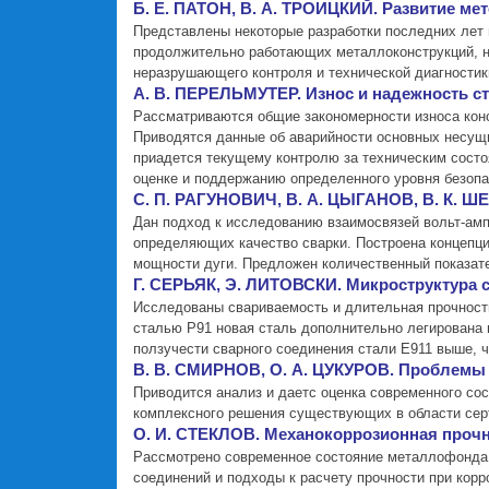
Б. Е. ПАТОН, В. А. ТРОИЦКИЙ. Развитие м
Представлены некоторые разработки последних лет 
продолжительно работающих металлоконструкций, н
неразрушающего контроля и технической диагностик
А. В. ПЕРЕЛЬМУТЕР. Износ и надежность с
Рассматриваются общие закономерности износа конс
Приводятся данные об аварийности основных несущи
приадется текущему контролю за техническим состо
оценке и поддержанию определенного уровня безопа
С. П. РАГУНОВИЧ, В. А. ЦЫГАНОВ, В. К. Ш
Дан подход к исследованию взаимосвязей вольт-амп
определяющих качество сварки. Построена концепци
мощности дуги. Предложен количественный показате
Г. СЕРЬЯК, Э. ЛИТОВСКИ. Микроструктура 
Исследованы свариваемость и длительная прочность
сталью Р91 новая сталь дополнительно легирована 
ползучести сварного соединения стали Е911 выше, ч
В. В. СМИРНОВ, О. А. ЦУКУРОВ. Проблемы
Приводится анализ и даетс оценка современного со
комплексного решения существующих в области сер
О. И. СТЕКЛОВ. Механокоррозионная прочн
Рассмотрено современное состояние металлофонда с
соединений и подходы к расчету прочности при корр