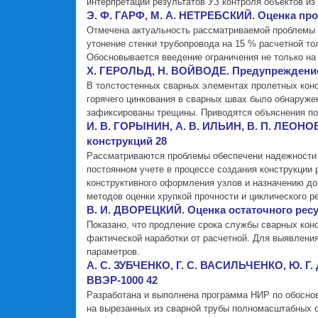
интерпретации результатов УЗ контроля объектов из
Э. Ф. ГАРФ, М. А. НЕТРЕБСКИЙ. Оценка пр
Отмечена актуальность рассматриваемой проблемы 
утонение стенки трубопровода на 15 % расчетной т
Обосновывается введение ограничения не только на 
Х. ГЕРОЛЬД, Н. ВОЙВОДЕ. Предупреждение
В толстостенных сварных элементах пролетных конс
горячего цинкования в сварных швах было обнаруже
зафиксированы трещины. Приводятся объяснения по
И. В. ГОРЫНИН, А. В. ИЛЬИН, В. П. ЛЕОНО
конструкций 28
Рассматриваются проблемы обеспечени надежности 
постоянном учете в процессе создания конструкции
конструктивного оформления узлов и назначению до
методов оценки хрупкой прочности и циклического р
В. И. ДВОРЕЦКИЙ. Оценка остаточного рес
Показано, что продление срока службы сварных кон
фактической наработки от расчетной. Для выявления
параметров.
А. С. ЗУБЧЕНКО, Г. С. ВАСИЛЬЧЕНКО, Ю. Г
ВВЭР-1000 42
Разработана и выполнена программа НИР по обосно
на вырезанных из сварной трубы полномасштабных о