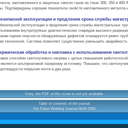
талла, наплавленного в защитных смесях газов на токах 300, 350 и 400
ы. Подтверждены хорошие показатели свойств наплавленного металла и
 безопасной эксплуатации и продления срока службы магис
 безопасной эксплуатации и продления срока службы магистральных тр
льзованием внутритрубных диагностических снарядов высокого разрешен
ании оценки опасности обнаруженных дефектов планируется ремнт труб
ая технология. Система позволяет существенно уменьшить аварийность
ермическая обработка и наплавка с использованием светолу
авки способом светолучевого нагрева с целью повышения работоспособн
 является альтернативой лазерному источнику. Показано, что светолуче
ротвердости покрытия почти в два раза.
Sorry, the PDF of this issue is not yet available
Table of contents of the journal
The Paton Welding Journal №09 2000