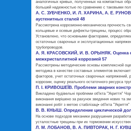
аналогичных кривых, полученных на компактных обра
большей надежностью по сравнению с таковыми по
А. С. ЗУБЧЕНКО, И. Л. ХАРИНА, А. Е. РУН
аустенитных сталей 48
Рассмотрена коррозионно-механическа прочность с
кольцевые и осевые дефекты-трещины, процесс обра
Установлено, что основными факторами, определяю
остаточных сварочных и эксплуатационных напряжен
трубопроводов.
А. Я. КРАСОВСКИЙ, И. В. ОРЫНЯК. Оценка 
межкристаллитной коррозией 57
Рассмотрены методические основы комплексной оцен
методика в качестве составных элементов включае
факторов, учет остаточных сварочных напряжений, 
коррозии, оценку реального остаточного ресурса тр
П. I. КРИВОШЕЇВ. Проблеми зварних констру
Викладено будiвельнi проблеми об'їкта "Укриття" Чор
виконання вирiшено за рахунок зведення нових та з
виконаннi робiт з метою стабiлiзацi• об'їкта "Укриття"
В. В. КНЫШ. Определение циклической дол
На основе подходов механики разрушения разработ
усталостные трещины при их торможении искусстве
Л. М. ЛОБАНОВ, В. А. ПИВТОРАК, Н. Г. КУ