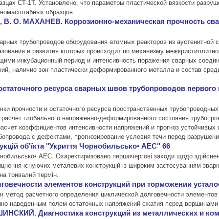
зцах СТ-1Т. Установлено, что параметры пластической вязкости разруш
лномасштабных образцов.
ОВ, В. О. МАХАНЕВ. Коррозионно-механическая прочность с
варных трубопроводов оборудования атомных реакторов из аустенитной
зования и развития которых происходит по механизму межкристиллитно
щими инкубационный период и интенсивность поражения сварных соедин
ий, наличие зон пластически деформированного металла и состав сред
остаточного ресурса сварных швов трубопроводов первого
ки прочности и остаточного ресурса пространственных трубопроводных
т расчет глобального напряженно-деформированного состояния трубопр
расчет коэффициентов интенсивности напряжений и прогноз устойчивых
убопровода с дефектами, прогнозирование условия течи перед разрушен
кцiй об'їкта "Укриття Чорнобильсько• АЕС" 66
нобильсько• АЕС. Охаректиризовано першочерговi заходи щодо здiйснення с
мiцнення iснуючих металевих конструкцiй iз широким застосуванням звар
 на тривалий термiн.
говечности элементов конструкций при торможении устало
ан метод расчетного определения циклической долговечности элементо
нно наведенным полем остаточных напряжений сжатия перед вершинами 
ВШИНСКИЙ. Диагностика конструкций из металлических и к