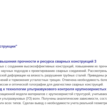
струкции"
вышения прочности и ресурса сварных конструкций 3
ных с созданием высокоэффективных конструкций, повышением их прочн
и научных подходов к проектированию сварных соединений. Рассмотрен
еской деформации на вязкость разрушения трубных сталей. Приведены р
нений и торможения усталостных трещин. Отмечена необходимость боле
ссии и оптической голографии для диагностики сварных конструкций.
д к технологии ультразвукового контроля крупнозернистых
изационной модели материалов с крупнозернистой структурой, учитыва
и ультразвуковых (УЗ) волн. Получены аналитические зависимости, сос
лн всех типов. Сделан вывод о необходимости учета реальной геометри