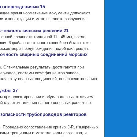
и повреждениями 15
тоящее время нормативные документы допускают
ости конструкции и может вызвать разрушение.
-технологических решений 21
енной прочности толщиной 11...45 мм, после
ния барабана ленточного конвейера были также
ческие меры предупреждения подобных трещин.
рочность сварных соединений морских
в. Оптимальные результаты достигаются при
атериалов, системы коэффициентов запаса,
 качеству сварных соединений, совершенствованию
лужбы 37
ом при проектировании и обусловленных отличием
ий с учетом влияния на него основных расчетных
езопасности трубопроводов реакторов
. Проведено сопоставление кривых J-R, измеренных
кими трещинами в металле кольцевого шва, и