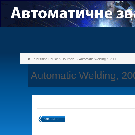
Publishing House
Journals
Automatic Welding
2000
Automatic Welding, 2
2000 №08