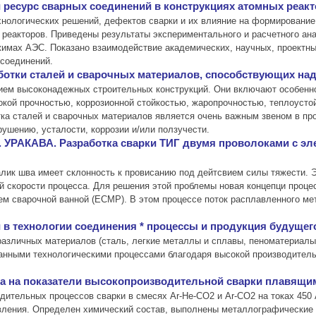
 ресурс сварных соединений в конструкциях атомных реакт
хнологических решений, дефектов сварки и их влияние на формировани
 реакторов. Приведены результаты экспериментального и расчетного а
имах АЭС. Показано взаимодействие академических, научных, проектны
 соединений.
тки сталей и сварочных материалов, способствующих над
нием высоконадежных строительных конструкций. Они включают особенн
кой прочностью, коррозионной стойкостью, жаропрочностью, теплоусто
отка сталей и сварочных материалов является очень важным звеном в п
рушению, усталости, коррозии и/или ползучести.
 УРАКАВА. Разработка сварки ТИГ двумя проволоками с э
лик шва имеет склонность к провисанию под дейтсвием силы тяжести. Эт
й скорости процесса. Для решения этой проблемы новая концепци процес
ем сварочной ванной (ЕСМР). В этом процессе поток расплавленного м
 технологии соединения * процессы и продукция будущего
азличных материалов (сталь, легкие металлы и сплавы, пеноматериалы
анными технологическими процессами благодаря высокой производитель
за на показатели высокопроизводительной сварки плавящи
ительных процессов сварки в смесях Ar-He-CO2 и Ar-CO2 на токах 450
вления. Определен химический состав, выполнены металлографические 