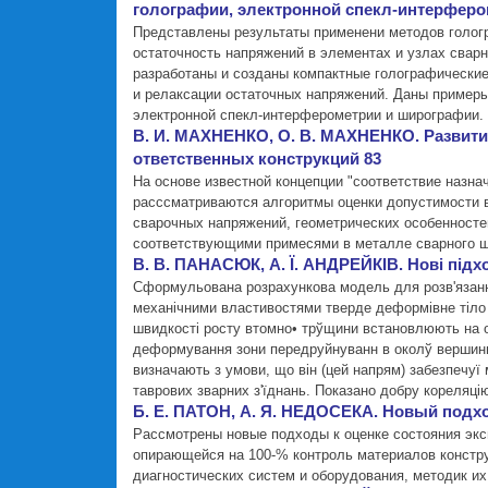
голографии, электронной спекл-интерферо
Представлены результаты применени методов голог
остаточность напряжений в элементах и узлах свар
разработаны и созданы компактные голографически
и релаксации остаточных напряжений. Даны пример
электронной спекл-интерферометрии и ширографии.
В. И. МАХНЕНКО, О. В. МАХНЕНКО. Развит
ответственных конструкций 83
На основе известной концепции "соответствие назн
расссматриваются алгоритмы оценки допустимости 
сварочных напряжений, геометрических особенносте
соответствующими примесями в металле сварного ш
В. В. ПАНАСЮК, А. Ї. АНДРЕЙКIВ. Новi пiдхо
Сформульована розрахункова модель для розв'язання 
механiчними властивостями тверде деформiвне тiло з
швидкостi росту втомно• трўщини встановлюють на о
деформування зони передруйнуванн в околў вершин
визначають з умови, що вiн (цей напрям) забезпечу
таврових зварних з'їднань. Показано добру кореляц
Б. Е. ПАТОН, А. Я. НЕДОСЕКА. Новый подхо
Рассмотрены новые подходы к оценке состояния экс
опирающейся на 100-% контроль материалов констр
диагностических систем и оборудования, методик и