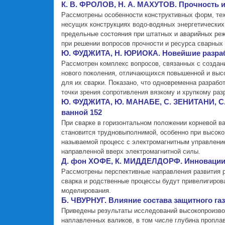
К. В. ФРОЛОВ, Н. А. МАХУТОВ. Прочность и
Рассмотрены особенности конструктивных форм, те
несущих конструкциях водо-водяных энергетических
предельные состояния при штатных и аварийных реж
при решении вопросов прочности и ресурса сварных
Ю. ФУДЖИТА, Н. ЮРИОКА. Новейшие разрабо
Рассмотрен комплекс вопросов, связанных с созда
нового поколения, отличающихся повышенной и высо
для их сварки. Показано, что одновременна разраб
точки зрения сопротивления вязкому и хрупкому раз
Ю. ФУДЖИТА, Ю. МАНАБЕ, С. ЗЕНИТАНИ, С.
ванной 152
При сварке в горизонтальном положении корневой ва
становится трудновыполнимой, особенно при высоко
называемой процесс с электромагнитным управлени
направленной вверх электромагнитной силы.
Д. фон ХОФЕ, К. МИДДЕЛДОРФ. Инновации в
Рассмотрены перспективные направления развития р
сварка и родственные процессы будут привелигиров
моделирования.
Б. ЧВУРНУГ. Влияние состава защитного га
Приведены результаты исследований высокопроизвод
наплавленных валиков, в том числе глубина пропла