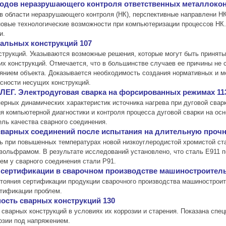
етодов неразрушающего контроля ответственных металлокон
в области неразрушающего контроля (НК), перспективные направлени НК
овые технологические возможности при компьютеризации процессов НК.
и.
тальных конструкций 107
трукций. Указываются возможные решения, которые могут быть приняты 
х конструкций. Отмечается, что в большинстве случаев ее причины не
янием объекта. Доказывается необходимость создания нормативных и м
сности несущих конструкций.
ЕЛЕГ. Электродуговая сварка на форсированных режимах 11
ерных динамических характеристик источника нагрева при дуговой свар
я компьютерной диагностики и контроля процесса дуговой сварки на осн
ль качества сварного соединения.
сварных соединений после испытания на длительную прочн
 при повышенных температурах новой низкоуглеродистой хромистой ста
вольфрамом. В результате исследований установлено, что сталь Е911 п
ем у сварного соединения стали Р91.
 сертификации в сварочном производстве машиностроитель
стояния сертификации продукции сварочного производства машинострои
тификации проблем.
ость сварных конструкций 130
варных конструкций в условиях их коррозии и старения. Показана спе
озии под напряжением.