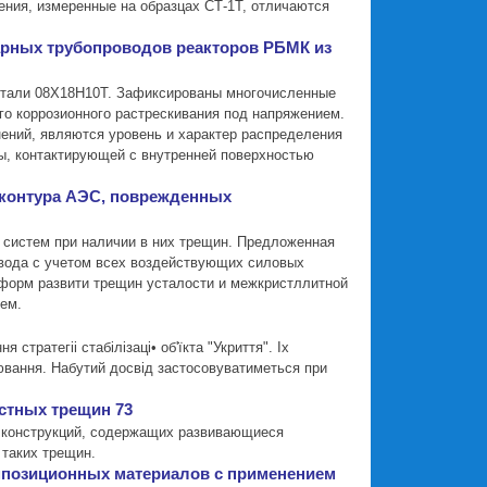
ения, измеренные на образцах СТ-1Т, отличаются
варных трубопроводов реакторов РБМК из
 стали 08Х18Н10Т. Зафиксированы многочисленные
го коррозионного растрескивания под напряжением.
ений, являются уровень и характер распределения
ы, контактирующей с внутренней поверхностью
 контура АЭС, поврежденных
 систем при наличии в них трещин. Предложенная
овода с учетом всех воздействующих силовых
 форм развити трещин усталости и межкристллитной
ием.
тратегii стабiлiзацi• об'їкта "Укриття". Iх
ювання. Набутий досвiд застосовуватиметься при
стных трещин 73
в конструкций, содержащих развивающиеся
таких трещин.
омпозиционных материалов с применением