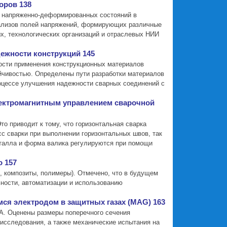
оров 138
е напряженно-деформированных состояний в
нализов полей напряжений, формирующих различные
х, технологических организаций и отраслевых НИИ
ежности конструкций 145
ости применения конструкционных материалов
йчивостью. Определены пути разработки материалов
роцессе улучшения надежности сварных соединений с
лектромагнитным управлением сварочной
о приводит к тому, что горизонтальная сварка
с сварки при выполнении горизонтальных швов, так
еталла и форма валика регулируются при помощи
 157
, композиты, полимеры). Отмечено, что в будущем
ности, автоматизации и использованию
мся электродом в защитных газах (MAG) 163
 А. Оценены размеры поперечного сечения
исследования, а также механические испытания на