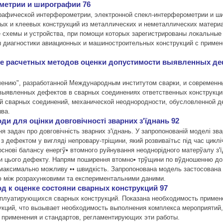
метрии и ширографии 76
рафической интерферометрии, электронной спекл-интерферометрии и ш
ных и клеевых конструкций из металлических и неметаллических материа
е схемы и устройства, при помощи которых зарегистрированы локальны
ы диагностики авиационных и машиностроительных конструкций с приме
ие расчетных методов оценки допустимости выявленных де
ачению", разработанной Международным институтом сварки, и современ
выявленных дефектов в сварных соединениях ответственных конструкци
й сварных соединений, механической неоднородности, обусловленной де
ва.
ди для оцiнки довговiчностi зварних з'їднань 92
задач про довговiчнiсть зварних з'їднань. У запропонованiй моделi звар
 дефектом у виглядi непровару-трiщини, який розвиваїтьс пiд час циклi
сновi балансу енергў• втомного руйнування неоднорiдного матерўалу з'
и цього дефекту. Напрям поширення втомно• трўщини по вўдношенню д
ї максимально можливу •• швидкiсть. Запропонована модель застосована 
iю мiж розрахунковими та експериментальними даними.
д к оценке состояни сварных конструкций 97
плуатирующихся сварных конструкций. Показана необходимость примене
укций, что вызывает необходимость выполнения комплекса мероприяти
х применения и стандартов, регламентирующих эти работы.