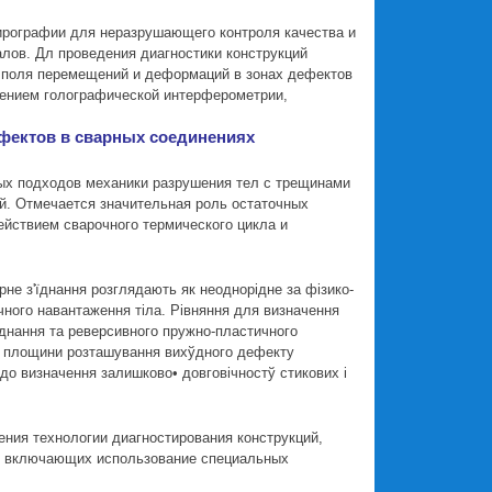
ирографии для неразрушающего контроля качества и
лов. Дл проведения диагностики конструкций
е поля перемещений и деформаций в зонах дефектов
нением голографической интерферометрии,
фектов в сварных соединениях
ных подходов механики разрушения тел с трещинами
й. Отмечается значительная роль остаточных
йствием сварочного термического цикла и
не з'їднання розглядають як неоднорiдне за фiзико-
чного навантаження тiла. Рiвняння для визначення
їднання та реверсивного пружно-пластичного
о площини розташування вихўдного дефекту
до визначення залишково• довговiчностў стикових i
ния технологии диагностирования конструкций,
й, включающих использование специальных