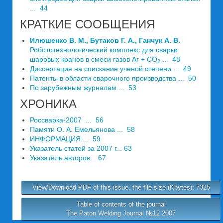
... 44
КРАТКИЕ СООБЩЕНИЯ
Илюшенко В. М., Бутаков Г. А., Ганчук А. В.
Робототехноло­гический комплекс для сварки
шаровых кранов в смеси газов Аг + CO
... 48
2
Диссертация на соискание ученой степени ... 49
Патенты в области сварочного производства ... 50
По зарубежным журналам ... 53
ХРОНИКА
Россварка-2007 ... 56
Памяти О. А. Емельянова ... 58
ИНФОРМАЦИЯ ... 59
Указатель статей за 2007 г... 63
Указатель авторов 67
View/Download PDF of this issue, the file size (Kbytes): 7325
Table of contents of the journal
The Paton Welding Journal №12 2007