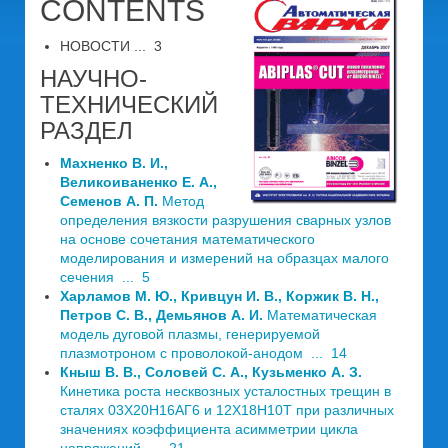
CONTENTS
НОВОСТИ ... 3
НАУЧНО-
ТЕХНИЧЕСКИЙ
РАЗДЕЛ
Махненко В. И.,
Великоиваненко Е. А.,
Семенов А. П.
Метод
определения вязкости разрушения сварных узлов
на основе сочетания математического
моделирования и измерений на образцах малого
сечения ... 5
Харламов М. Ю., Кривцун И. В., Коржик В. Н.,
Петров С. В., Демьянов А. И.
Математическая
модель дуговой плазмы, генерируемой
плазмотроном с проволокой-анодом ... 14
Кныш В. В., Соловей С. А., Кузьменко А. З.
Кинетика роста несквозных усталостных трещин в
сталях 03Х20Н16АГ6 и 12Х18Н10Т при различных
значениях коэффициента асимметрии цикла