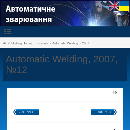
Publishing House
Journals
Automatic Welding
2007
Automatic Welding, 2007,
№12
2007 №11
2008 №01