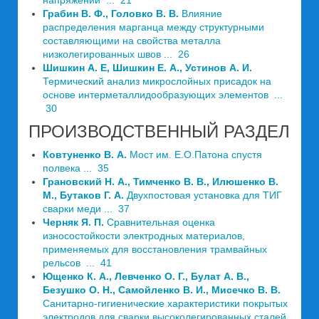
напряжений ... 21
Грабин В. Ф., Головко В. В.
Влияние
распределения марганца между структурными
составляющими на свойства металла
низколегированных швов ... 26
Шишкин А. Е, Шишкин Е. А., Устинов А. И.
Термический анализ микрослойных присадок на
основе интерметаллидообразующих элементов ...
30
ПРОИЗВОДСТВЕННЫЙ РАЗДЕЛ
Ковтуненко В. А.
Мост им. Е.О.Патона спустя
полвека ... 35
Грановский Н. А., Тимченко В. В., Илюшенко В.
М., Бутаков Г. А.
Двухпостовая установка для ТИГ
сварки меди ... 37
Черняк Я. П.
Сравнительная оценка
износостойкости электродных материалов,
применяемых для восстановления трамвайных
рельсов ... 41
Ющенко К. А., Левченко О. Г., Булат А. В.,
Безушко О. Н., Самойленко В. И., Мисечко В. В.
Санитарно-гигиенические характеристики покрытых
электродов для сварки высоколегированных сталей