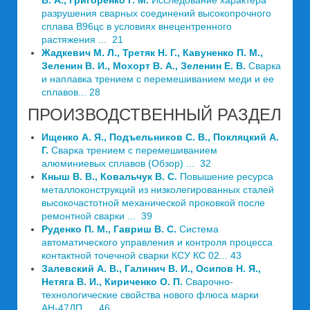
В. А., Григоренко Г. М.
Исследование характера
разрушения сварных соединений высокопрочного
сплава В96цс в условиях внецентренного
растяжения ... 21
Жадкевич М. Л., Третяк Н. Г., Кавуненко П. М.,
Зеленин В. И., Мохорт В. А., Зеленин Е. В.
Сварка
и наплавка трением с перемешиванием меди и ее
сплавов... 28
ПРОИЗВОДСТВЕННЫЙ РАЗДЕЛ
Ищенко А. Я., Подъельников С. В., Покляцкий А.
Г.
Сварка трением с перемешиванием
алюминиевых сплавов (Обзор) ... 32
Кныш В. В., Ковальчук В. С.
Повышение ресурса
металлоконструкций из низколегированных сталей
высокочастотной механической проковкой после
ремонтной сварки ... 39
Руденко П. М., Гавриш В. С.
Система
автоматического управления и контроля процесса
контактной точечной сварки КСУ КС 02... 43
Залевский А. В., Галинич В. И., Осипов Н. Я.,
Нетяга В. И., Кириченко О. П.
Сварочно-
технологические свойства нового флюса марки
АН-47ДП ... 46