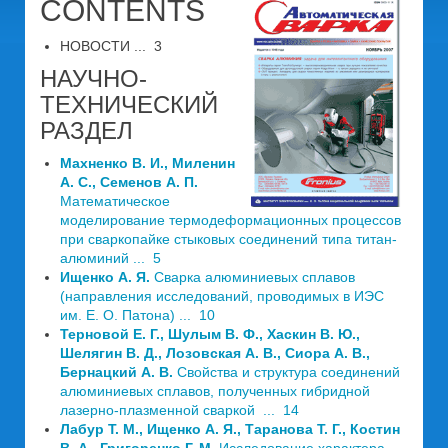
CONTENTS
НОВОСТИ ... 3
НАУЧНО-
ТЕХНИЧЕСКИЙ
РАЗДЕЛ
Махненко В. И., Миленин
А. С., Семенов А. П.
Математическое
моделирование термодеформационных процессов
при сваркопайке стыковых соединений типа титан-
алюминий ... 5
Ищенко А. Я.
Сварка алюминиевых сплавов
(направления исследований, проводимых в ИЭС
им. Е. О. Патона) ... 10
Терновой Е. Г., Шулым В. Ф., Хаскин В. Ю.,
Шелягин В. Д., Лозовская А. В., Сиора А. В.,
Бернацкий А. В.
Свойства и структура соединений
алюминиевых сплавов, полученных гибридной
лазерно-плазменной сваркой ... 14
Лабур Т. М., Ищенко А. Я., Таранова Т. Г., Костин