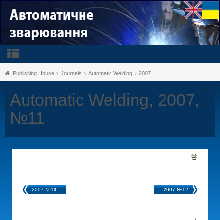
Publishing House
Journals
Automatic Welding
2007
Automatic Welding, 2007,
№11
2007 №10
2007 №12