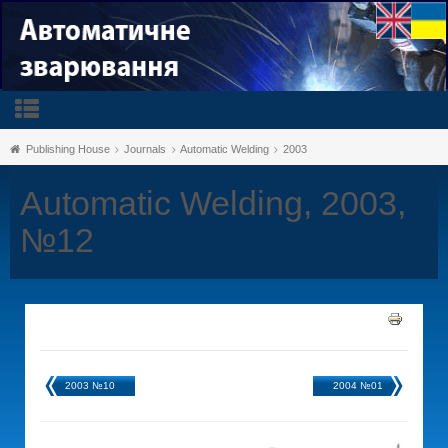
Publishing House
Journals
Automatic Welding
2003
Automatic Welding, 2003,
№12
2003 №10
2004 №01