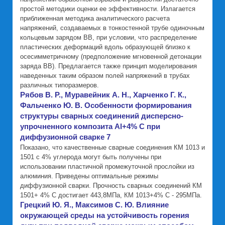
простой методики оценки ее эффективности. Излагается
приближенная методика аналитического расчета
напряжений, создаваемых в тонкостенной трубе одиночным
кольцевым зарядом ВВ, при условии, что распределение
пластических деформаций вдоль образующей близко к
осесимметричному (предположение мгновенной детонации
заряда ВВ). Предлагается также принцип моделирования
наведенных таким образом полей напряжений в трубах
различных типоразмеров.
Рябов В. Р., Муравейник А. Н., Харченко Г. К.,
Фальченко Ю. В. Особенности формирования
структуры сварных соединений дисперсно-
упрочненного композита Al+4% C при
диффузионной сварке 7
Показано, что качественные сварные соединения КМ 1013 и
1501 с 4% углерода могут быть получены при
использовании пластичной промежуточной прослойки из
алюминия. Приведены оптимальные режимы
диффузионной сварки. Прочность сварных соединений КМ
1501+ 4% C достигает 443,8МПа, КМ 1013+4% C - 295МПа.
Грецкий Ю. Я., Максимов С. Ю. Влияние
окружающей среды на устойчивость горения