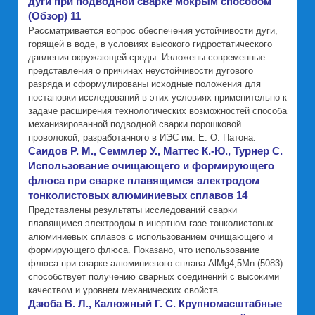
дуги при подводной сварке мокрым способом
(Обзор) 11
Рассматривается вопрос обеспечения устойчивости дуги,
горящей в воде, в условиях высокого гидростатического
давления окружающей среды. Изложены современные
представления о причинах неустойчивости дугового
разряда и сформулированы исходные положения для
постановки исследований в этих условиях применительно к
задаче расширения технологических возможностей способа
механизированной подводной сварки порошковой
проволокой, разработанного в ИЭС им. Е. О. Патона.
Саидов Р. М., Семмлер У., Маттес К.-Ю., Турнер С.
Использование очищающего и формирующего
флюса при сварке плавящимся электродом
тонколистовых алюминиевых сплавов 14
Представлены результаты исследований сварки
плавящимся электродом в инертном газе тонколистовых
алюминиевых сплавов с использованием очищающего и
формирующего флюса. Показано, что использование
флюса при сварке алюминиевого сплава AlMg4,5Mn (5083)
способствует получению сварных соединений с высокими
качеством и уровнем механических свойств.
Дзюба В. Л., Калюжный Г. С. Крупномасштабные