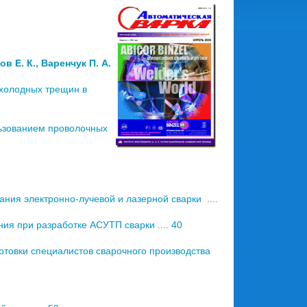
ов Е. К., Варенчук П. А.
холодных трещин в
ьзованием проволочных
ия электронно-лучевой и лазерной сварки ....
я при разработке АСУТП сварки .... 40
товки специалистов сварочного производства