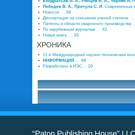
Кондратьев И. А., Рябцев И. А., Черняк Я. П
Лебедев В. А., Притула С. И.
Современные ме
Новости .... 56
Диссертация на соискание ученой степени ....
Патенты в области сварочного производства ..
По зарубежным журналам .... 62
Новая книга .... 65
ХРОНИКА
11-я Международная научно-техническая конф
ИНФОРМАЦИЯ
.... 68
Разработано в ИЭС ....20
“Paton Publishing House” LL