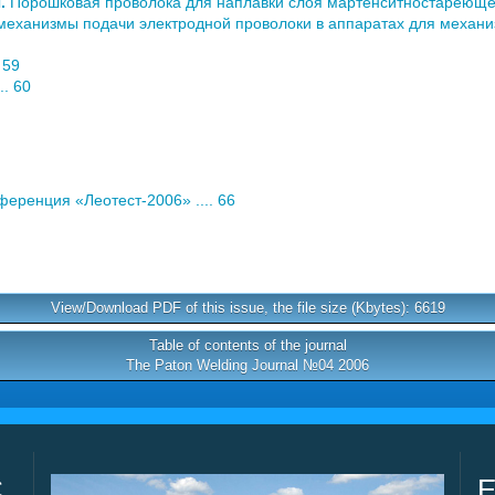
.
Порошковая проволока для наплавки слоя мартенситностареющей 
ханизмы подачи электродной проволоки в аппаратах для механизир
 59
.. 60
еренция «Леотест-2006» .... 66
View/Download PDF of this issue, the file size (Kbytes): 6619
Table of contents of the journal
The Paton Welding Journal №04 2006
C
E