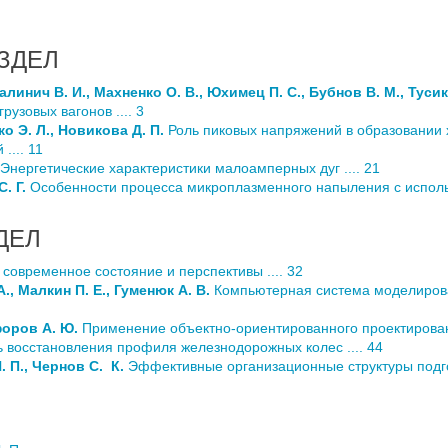
ЗДЕЛ
Галинич B.
И., Махненко О. В., Юхимец П. С., Бубнов В. М., Тусик
узовых вагонов .... 3
о Э. Л., Новикова Д. П.
Роль пиковых напряжений в образовании 
.... 11
Энергетические характеристики малоамперных дуг .... 21
. Г.
Особенности процесса микроплазменного напыления с испол
ДЕЛ
современное состояние и перспективы .... 32
А., Малкин П. Е., Гуменюк А. В.
Компьютерная система моделирован
форов А. Ю.
Применение объектно-ориентированного проектировани
восстановления профиля железнодорожных колес .... 44
. П., Чернов C.
К.
Эффективные организационные структуры подго