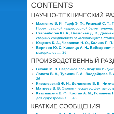
CONTENTS
НАУЧНО-ТЕХНИЧЕСКИЙ РА
Махненко В. И., Гарф Э. Ф., Римский С. Т., 
Проект сварной надрессорной балки тележек гр
Стеренбоген Ю. А., Васильев Д. В., Демченк
сварных соединениях закаливающихся сталей 
Ющенко К. А., Червяков Н. О., Калина П. П.
Борисов Ю. С, Кислица А. Н., Войнарович С
материалов .... 26
ПРОИЗВОДСТВЕННЫЙ РАЗ
Гехани М. Л.
Сварочное производство Индии: 
Лопота В. А., Туричин Г. А., Валдайцева Е. 
36
Кисилевский Ф. Н., Долиненко В. В., Ники
Матвеев В. В.
Экономическая эффективность 
Квасницкий В. Ф., Костин А. М., Романчук Н
для судостроения .... 48
КРАТКИЕ СООБЩЕНИЯ