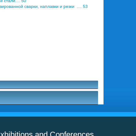
стали.... 50
ованной сварки, наплавки и резки .... 53
xhibitions and Conferences