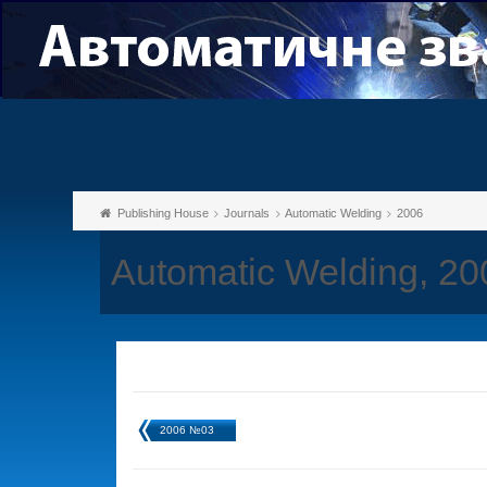
Publishing House
Journals
Automatic Welding
2006
Automatic Welding, 2
2006 №03