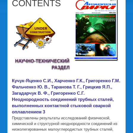
CONTENTS
НАУЧНО-ТЕХНИЧЕСКИЙ
РАЗДЕЛ
Кучук-Яценко С.И., Харченко Г.К., Григоренко Г.М.
Фальченко Ю. В., Таранова Т. Г., Грицкив Я.П.,
Загадарчук В. Ф., Григоренко С.Г.
Неоднородность соединений трубных сталей,
выполненных контактной стыковой сваркой
оплавлением 3
Представлены результаты исследований физической,
химической и структурной неоднородности соединений из
низколегированных малоуглеродистых трубных сталей,