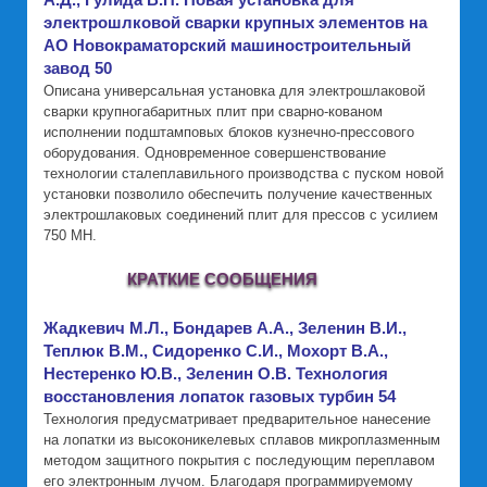
А.Д., Гулида В.П. Новая установка для
электрошлковой сварки крупных элементов на
АО Новокраматорский машиностроительный
завод 50
Описана универсальная установка для электрошлаковой
сварки крупногабаритных плит при сварно-кованом
исполнении подштамповых блоков кузнечно-прессового
оборудования. Одновременное совершенствование
технологии сталеплавильного производства с пуском новой
установки позволило обеспечить получение качественных
электрошлаковых соединений плит для прессов с усилием
750 МН.
КРАТКИЕ СООБЩЕНИЯ
Жадкевич М.Л., Бондарев А.А., Зеленин В.И.,
Теплюк В.М., Сидоренко С.И., Мохорт В.А.,
Нестеренко Ю.В., Зеленин О.В. Технология
восстановления лопаток газовых турбин 54
Технология предусматривает предварительное нанесение
на лопатки из высоконикелевых сплавов микроплазменным
методом защитного покрытия с последующим переплавом
его электронным лучом. Благодаря программируемому