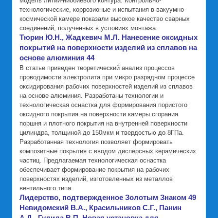
модель литий-ниобиевого контура. Контрольно-
технологические, коррозионые и испытания в вакуумно-
космической камере показали высокое качество сварных
соединений, полученных в условиях монтажа.
Тюрин Ю.Н., Жадкевич М.Л. Нанесение оксидных
покрытий на поверхности изделий из сплавов на
основе алюминия 44
В статье приведен теоретический анализ процессов
проводимости электролита при микро разрядном процессе
оксидирования рабочих поверхностей изделий из сплавов
на основе алюминия. Разработаны технологии и
технологическая оснастка для формирования пористoго
оксидного покрытия на поверхности камеры сгорания
поршня и плотного покрытия на внутренней поверхности
цилиндра, толщиной до 150мкм и твердостью до 8ГПа.
Разработанная технология позволяет формировать
композитные покрытия с вводом дисперсных керамических
частиц. Предлагаемая технологическая оснастка
обеспечивает формирование покрытия на рабочих
поверхностях изделий, изготовленных из металлов
вентильного типа.
Лидерство, подтвержденное Золотым Знаком 49
Невидомский В.А., Красильников С.Г., Панин