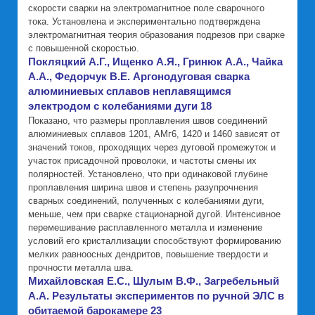
скорости сварки на электромагнитное поле сварочного
тока. Установлена и экспериментально подтверждена
электромагнитная теория образования подрезов при сварке
с повышенной скоростью.
Покляцкий А.Г., Ищенко А.Я., Гринюк А.А., Чайка
А.А., Федорчук В.Е. Аргонодуговая сварка
алюминиевых сплавов неплавящимся
электродом с колебаниями дуги 18
Показано, что размеры проплавления швов соединений
алюминиевых сплавов 1201, АМг6, 1420 и 1460 зависят от
значений токов, проходящих через дуговой промежуток и
участок присадочной проволоки, и частоты смены их
полярностей. Установлено, что при одинаковой глубине
проплавления ширина швов и степень разупрочнения
сварных соединений, полученных с колебаниями дуги,
меньше, чем при сварке стационарной дугой. Интенсивное
перемешивание расплавленного металла и изменение
условий его кристаллизации способствуют формированию
мелких равноосных дендритов, повышение твердости и
прочности металла шва.
Михайловская Е.С., Шулым В.Ф., Загребельный
А.А. Результаты экспериментов по ручной ЭЛС в
обитаемой барокамере 23