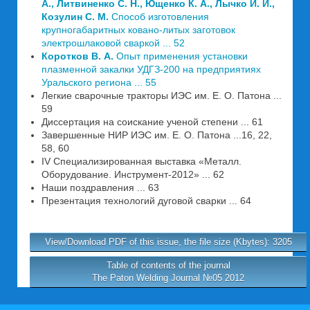
А., Литвиненко С. Н., Ющенко К. А., Лычко И. И.,
Козулин С. М.
Способ изготовления
крупногабаритных ковано-литых заготовок
электрошлаковой сваркой ... 52
Коротков В. А.
Опыт применения установки
плазменной закалки УДГЗ-200 на предприятиях
Уральского региона ... 55
Легкие сварочные тракторы ИЭС им. Е. О. Патона ...
59
Диссертация на соискание ученой степени ... 61
Завершенные НИР ИЭС им. Е. О. Патона ...16, 22,
58, 60
IV Специализированная выставка «Металл.
Оборудование. Инструмент-2012» ... 62
Наши поздравления ... 63
Презентация технологий дуговой сварки ... 64
View/Download PDF of this issue, the file size (Kbytes): 3205
Table of contents of the journal
The Paton Welding Journal №05 2012