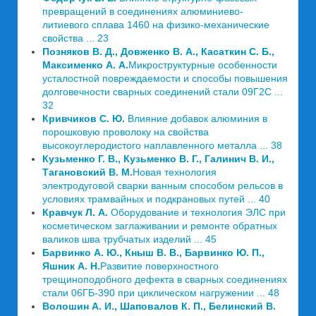
превращений в соединениях алюминиево-
литиевого сплава 1460 на физико-механические
свойства ... 23
Позняков В. Д., Довженко В. А., Касаткин С. Б.,
Максименко А. А.
Микроструктурные особенности
усталостной повреждаемости и способы повышения
долговечности сварных соединений стали 09Г2С ...
32
Кривчиков С. Ю.
Влияние добавок алюминия в
порошковую проволоку на свойства
высокоуглеродистого наплавленного металла ... 38
Кузьменко Г. В., Кузьменко В. Г., Галинич В. И.,
Тагановский В. М.
Новая технология
электродуговой сварки ванным способом рельсов в
условиях трамвайных и подкрановых путей ... 40
Кравчук Л. А.
Оборудование и технология ЭЛС при
косметическом заглаживании и ремонте обратных
валиков шва трубчатых изделий ... 45
Барвинко А. Ю., Кныш В. В., Барвинко Ю. П.,
Яшник А. Н.
Развитие поверхностного
трещиноподобного дефекта в сварных соединениях
стали 06ГБ-390 при циклическом нагружении ... 48
Волошин А. И., Шаповалов К. П., Белинский В.