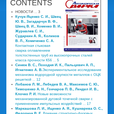
CONTENTS
НОВОСТИ ... 3
Кучук-Яценко С. И., Швец
Ю. В., Загадарчук В. Ф.,
Швец В. И., Хоменко В. И.,
Журавлев С. И.,
Сударкин А. Я., Коликов
В. Л., Хомиченко С. А.
Контактная стыковая
сварка оплавлением
толстостенных труб из высокопрочных сталей
класса прочности К56 ... 5
Синюк В. С., Походня И. К., Пальцевич А. П.,
Игнатенко А. В.
Экспериментальное исследование
механизма водородной хрупкости металлов с ОЦК
решеткой ... 12
Лобанов Л. М., Лебедев В. А., Максимов С. Ю.,
Тимошенко А. Н., Гончаров П. В., Лендел И. В.,
Клочко Р. И.
Новые возможности
механизированной дуговой точечной сварки с
применением импульсных воздействий ... 17
Маркашова Л. И., Ищенко А. Я., Кушнарева О. С.,
Федорчук В. Е.
Влияние структурно-фазовых