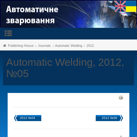
Publishing House
Journals
Automatic Welding
2012
Automatic Welding, 2012,
№05
2012 №04
2012 №06