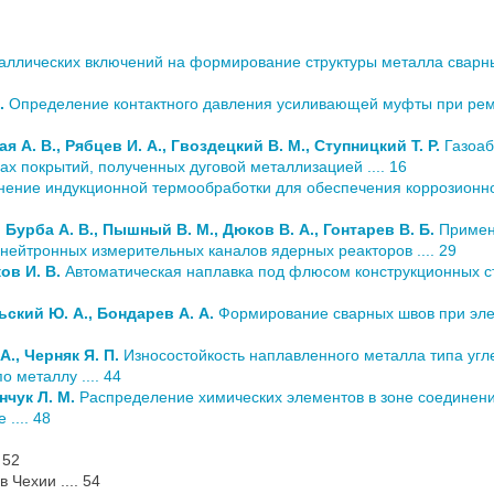
ллических включений на формирование структуры металла сварн
.
Определение контактного давления усиливающей муфты при рем
я А. В., Рябцев И. А., Гвоздецкий В. М., Ступницкий Т. Р.
Газоаб
х покрытий, полученных дуговой металлизацией .... 16
ение индукционной термообработки для обеспечения коррозионно
, Бурба А. В., Пышный В. М., Дюков В. А., Гонтарев В. Б.
Примен
 нейтронных измерительных каналов ядерных реакторов .... 29
ов И. В.
Автоматическая наплавка под флюсом конструкционных с
ьский Ю. А., Бондарев А. А.
Формирование сварных швов при эле
А., Черняк Я. П.
Износостойкость наплавленного металла типа угл
 металлу .... 44
нчук Л. М.
Распределение химических элементов в зоне соединени
.... 48
 52
Чехии .... 54