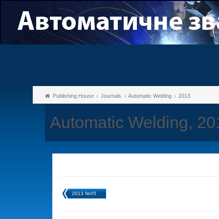
Publishing House
Journals
Automatic Welding
2013
Automatic Welding, 2
2013 №05