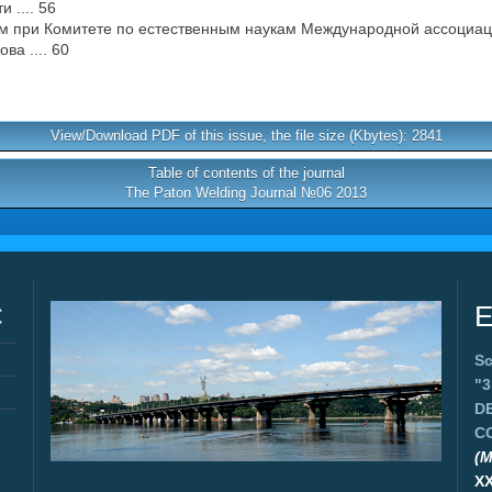
 .... 56
м при Комитете по естественным наукам Международной ассоциации
ва .... 60
View/Download PDF of this issue, the file size (Kbytes): 2841
Table of contents of the journal
The Paton Welding Journal №06 2013
C
E
Sc
"
D
C
(M
X