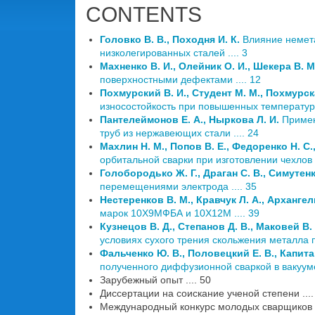
CONTENTS
Головко В. В., Походня И. К.
Влияние немета
низколегированных сталей .... 3
Махненко В. И., Олейник О. И., Шекера В. М
поверхностными дефектами .... 12
Похмурский В. И., Студент М. М., Похмурска
износостойкость при повышенных температура
Пантелеймонов Е. А., Ныркова Л. И.
Примен
труб из нержавеющих стали .... 24
Махлин Н. М., Попов В. Е., Федоренко Н. С.
орбитальной сварки при изготовлении чехлов
Голобородько Ж. Г., Драган С. В., Симутенк
перемещениями электрода .... 35
Нестеренков В. М., Кравчук Л. А., Архангел
марок 10Х9МФБА и 10Х12М .... 39
Кузнецов В. Д., Степанов Д. В., Маковей В. 
условиях сухого трения скольжения металла по
Фальченко Ю. В., Половецкий Е. В., Капита
полученного диффузионной сваркой в вакууме 
Зарубежный опыт .... 50
Диссертации на соискание ученой степени ....
Международный конкурс молодых сварщиков в 