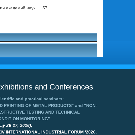
 академий наук .... 57
xhibitions and Conferences
ientific and practical seminars:
3D PRINTING OF METAL PRODUCTS"
and
"NON-
ESTRUCTIVE TESTING AND TECHNICAL
ONDITION MONITORING"
ay 26-27, 2026),
XIV INTERNATIONAL INDUSTRIAL FORUM '2026,