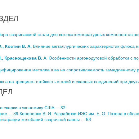
ЗДЕЛ
ра свариваемой стали для высокотемпературных компонентов эн
., Костин В. А.
Влияние металлургических характеристик флюса на
П., Краснощекова В.
А. Особенности аргонодуговой обработки с п
ифицирования металла шва на сопротивляемость замедленному 
ла на трещино- стойкость сталей и сварных соединений при двухч
ДЕЛ
е сварки в экономику США ... 32
ие ... 39 Кононенко В. Я. Разработки ИЭС им. Е. О. Патона в област
истрации колебаний сварочной ванны ... 53