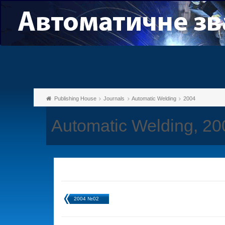
Publishing House
Journals
Automatic Welding
2004
Automatic Welding, 2
2004 №02