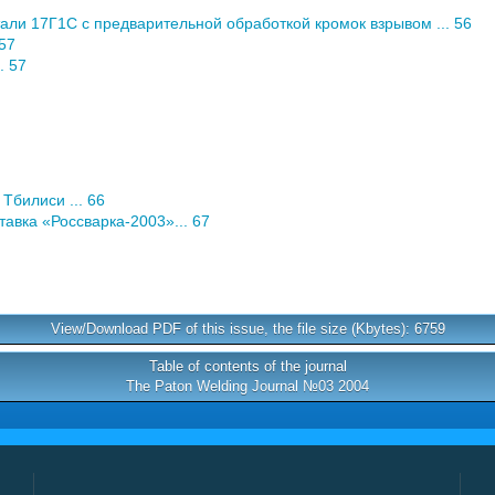
али 17Г1С с предварительной обработкой кромок взрывом ... 56
 57
. 57
Тбилиси ... 66
авка «Россварка-2003»... 67
View/Download PDF of this issue, the file size (Kbytes): 6759
Table of contents of the journal
The Paton Welding Journal №03 2004