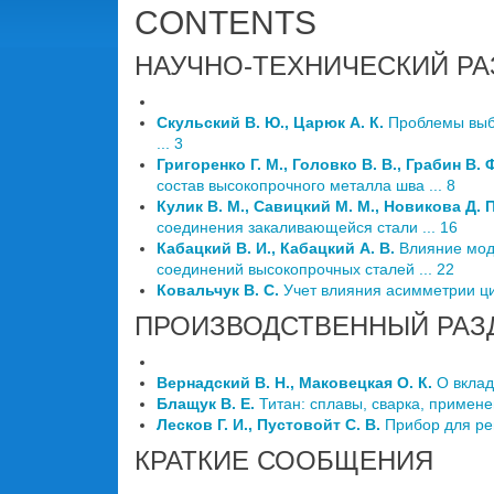
CONTENTS
НАУЧНО-ТЕХНИЧЕСКИЙ РА
Скульский В. Ю., Царюк А. К.
Проблемы выбо
... 3
Григоренко Г. М., Головко В. В., Грабин В. Ф
состав высокопрочного металла шва ... 8
Кулик В. М., Савицкий М. М., Новикова Д. 
соединения закаливающейся стали ... 16
Кабацкий В. И., Кабацкий А. В.
Влияние мод
соединений высокопрочных сталей ... 22
Ковальчук В. С.
Учет влияния асимметрии цик
ПРОИЗВОДСТВЕННЫЙ РАЗ
Вернадский В. Н., Маковецкая О. К.
О вклад
Блащук В. Е.
Титан: сплавы, сварка, применен
Лесков Г. И., Пустовойт С. В.
Прибор для рег
КРАТКИЕ СООБЩЕНИЯ