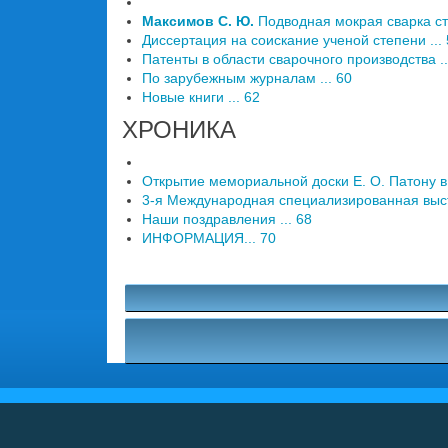
Максимов С. Ю.
Подводная мокрая сварка ст
Диссертация на соискание ученой степени ...
Патенты в области сварочного производства ..
По зарубежным журналам ... 60
Новые книги ... 62
ХРОНИКА
Открытие мемориальной доски Е. О. Патону в 
3-я Международная специализированная выст
Наши поздравления ... 68
ИНФОРМАЦИЯ... 70