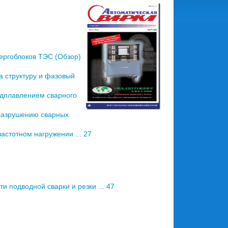
ергоблоков ТЭС (Обзор)
 структуру и фазовый
одплавлением сварного
разрушению сварных
астотном нагружении ... 27
и подводной сварки и резки ... 47