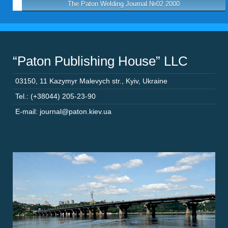
The Paton Welding Journal №02 2000
“Paton Publishing House” LLC
03150
,
11 Kazymyr Malevych str.
,
Kyiv
,
Ukraine
Tel.: (+38044) 205-23-90
E-mail: journal@paton.kiev.ua