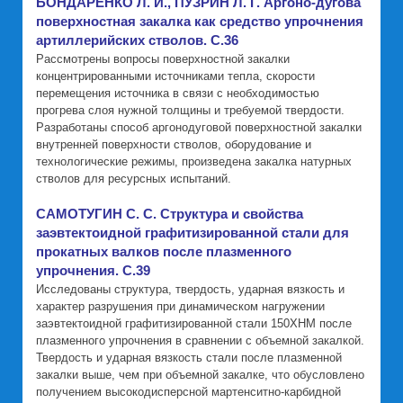
БОНДАРЕНКО Л. И., ПУЗРИН Л. Г. Аргоно-дугова
поверхностная закалка как средство упрочнения
артиллерийских стволов. C.36
Рассмотрены вопросы поверхностной закалки
концентрированными источниками тепла, скорости
перемещения источника в связи с необходимостью
прогрева слоя нужной толщины и требуемой твердости.
Разработаны способ аргонодуговой поверхностной закалки
внутренней поверхности стволов, оборудование и
технологические режимы, произведена закалка натурных
стволов для ресурсных испытаний.
САМОТУГИН С. С. Структура и свойства
заэвтектоидной графитизированной стали для
прокатных валков после плазменного
упрочнения. C.39
Исследованы структура, твердость, ударная вязкость и
характер разрушения при динамическом нагружении
заэвтектоидной графитизированной стали 150ХНМ после
плазменного упрочнения в сравнении с объемной закалкой.
Твердость и ударная вязкость стали после плазменной
закалки выше, чем при объемной закалке, что обусловлено
получением высокодисперсной мартенситно-карбидной