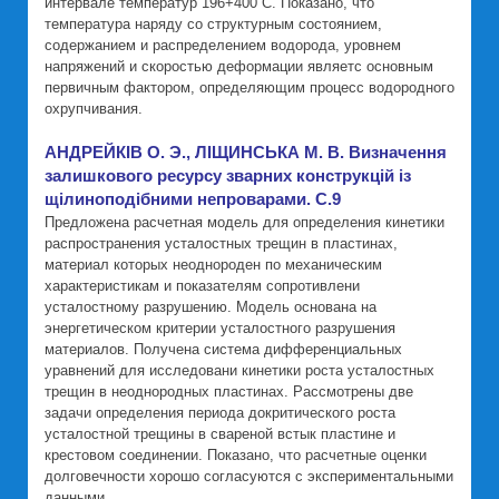
интервале температур 196+400 С. Показано, что
температура наряду со структурным состоянием,
содержанием и распределением водорода, уровнем
напряжений и скоростью деформации являетс основным
первичным фактором, определяющим процесс водородного
охрупчивания.
АНДРЕЙКIВ О. Э., ЛIЩИНСЬКА М. В. Визначення
залишкового ресурсу зварних конструкцiй iз
щiлиноподiбними непроварами. C.9
Предложена расчетная модель для определения кинетики
распространения усталостных трещин в пластинах,
материал которых неоднороден по механическим
характеристикам и показателям сопротивлени
усталостному разрушению. Модель основана на
энергетическом критерии усталостного разрушения
материалов. Получена система дифференциальных
уравнений для исследовани кинетики роста усталостных
трещин в неоднородных пластинах. Рассмотрены две
задачи определения периода докритического роста
усталостной трещины в свареной встык пластине и
крестовом соединении. Показано, что расчетные оценки
долговечности хорошо согласуются с экспериментальными
данными.