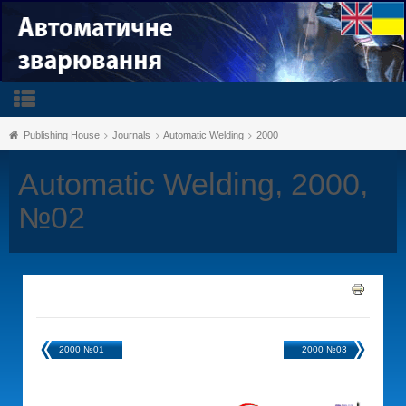
Publishing House
Journals
Automatic Welding
2000
Automatic Welding, 2000,
№02
2000 №01
2000 №03