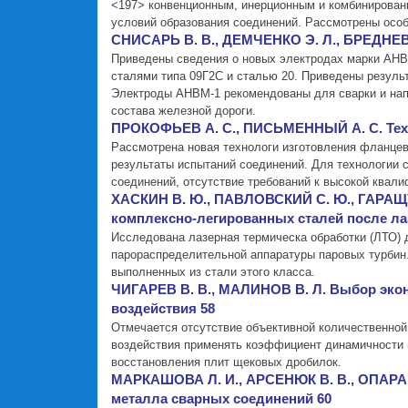
<197> конвенционным, инерционным и комбинирова
условий образования соединений. Рассмотрены осо
СНИСАРЬ В. В., ДЕМЧЕНКО Э. Л., БРЕДНЕВА
Приведены сведения о новых электродах марки АНВМ
сталями типа 09Г2С и сталью 20. Приведены резуль
Электроды АНВМ-1 рекомендованы для сварки и напл
состава железной дороги.
ПРОКОФЬЕВ А. С., ПИСЬМЕННЫЙ А. С. Техн
Рассмотрена новая технологи изготовления фланцев
результаты испытаний соединений. Для технологии 
соединений, отсутствие требований к высокой квал
ХАСКИН В. Ю., ПАВЛОВСКИЙ С. Ю., ГАРАЩУК
комплексно-легированных сталей после ла
Исследована лазерная термическа обработки (ЛТО)
парораспределительной аппаратуры паровых турбин.
выполненных из стали этого класса.
ЧИГАРЕВ В. В., МАЛИНОВ В. Л. Выбор эко
воздействия 58
Отмечается отсутствие объективной количественной 
воздействия применять коэффициент динамичности (
восстановления плит щековых дробилок.
МАРКАШОВА Л. И., АРСЕНЮК В. В., ОПАРА В
металла сварных соединений 60