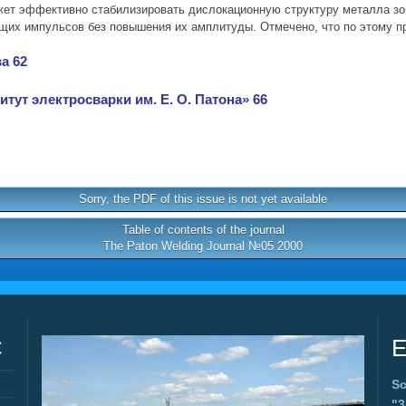
жет эффективно стабилизировать дислокационную структуру металла зо
щих импульсов без повышения их амплитуды. Отмечено, что по этому пр
а 62
итут электросварки им. Е. О. Патона» 66
Sorry, the PDF of this issue is not yet available
Table of contents of the journal
The Paton Welding Journal №05 2000
C
E
Sc
"