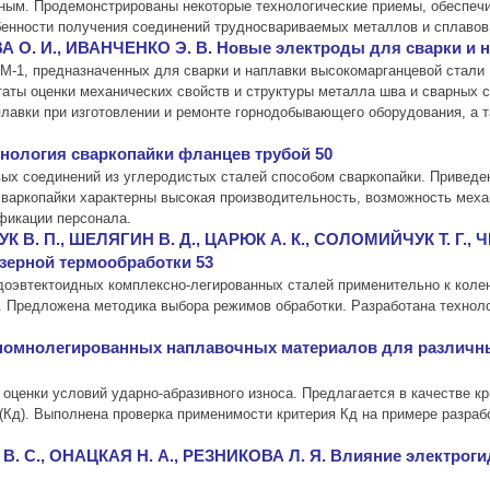
нным. Продемонстрированы некоторые технологические приемы, обесп
бенности получения соединений трудносвариваемых металлов и сплавов
 О. И., ИВАНЧЕНКО Э. В. Новые электроды для сварки и н
-1, предназначенных для сварки и наплавки высокомарганцевой стали 1
таты оценки механических свойств и структуры металла шва и сварных
авки при изготовлении и ремонте горнодобывающего оборудования, а т
ология сваркопайки фланцев трубой 50
ых соединений из углеродистых сталей способом сваркопайки. Приведе
сваркопайки характерны высокая производительность, возможность мех
ификации персонала.
 В. П., ШЕЛЯГИН В. Д., ЦАРЮК А. К., СОЛОМИЙЧУК Т. Г., 
зерной термообработки 53
 доэвтектоидных комплексно-легированных сталей применительно к кол
 Предложена методика выбора режимов обработки. Разработана техноло
номнолегированных наплавочных материалов для различны
оценки условий ударно-абразивного износа. Предлагается в качестве кр
Кд). Выполнена проверка применимости критерия Кд на примере разраб
. С., ОНАЦКАЯ Н. А., РЕЗНИКОВА Л. Я. Влияние электроги