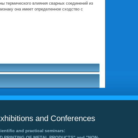
ны термического влияния сварных соединений из
изнаку она имеет определенное сходство с
xhibitions and Conferences
ientific and practical seminars:
3D PRINTING OF METAL PRODUCTS"
and
"NON-