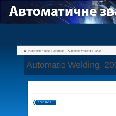
Publishing House
Journals
Automatic Welding
2000
Automatic Welding, 2
2000 №04