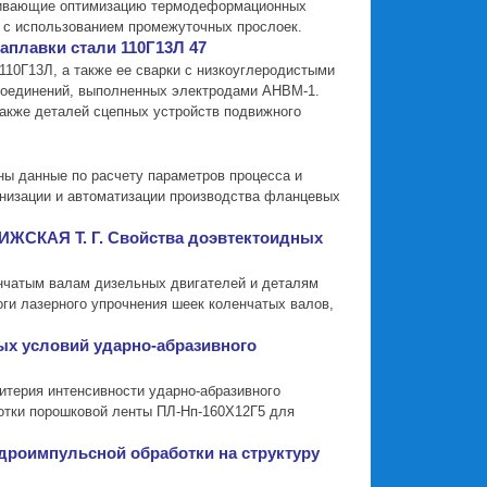
ечивающие оптимизацию термодеформационных
 с использованием промежуточных прослоек.
аплавки стали 110Г13Л 47
10Г13Л, а также ее сварки с низкоуглеродистыми
 соединений, выполненных электродами АНВМ-1.
акже деталей сцепных устройств подвижного
ны данные по расчету параметров процесса и
анизации и автоматизации производства фланцевых
ЧИЖСКАЯ Т. Г. Свойства доэвтектоидных
енчатым валам дизельных двигателей и деталям
ги лазерного упрочнения шеек коленчатых валов,
х условий ударно-абразивного
итерия интенсивности ударно-абразивного
отки порошковой ленты ПЛ-Нп-160Х12Г5 для
дроимпульсной обработки на структуру