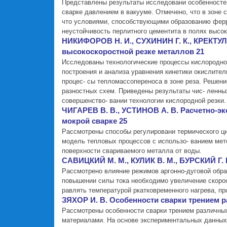
Представлены результаты исследовани особенносте
сварке давлением в вакууме. Отмечено, что в зоне 
что условиями, способствующими образованию ферр
неустойчивость перлитного цементита в полях высо
НИКИФОРОВ Н. И., СУХИНИН Г. К., КРЕКТУЛЕ
высокоскоростной резке металлов 21
Исследованы технологические процессы кислородной
построения и анализа уравнения кинетики окислите
процес- сы тепломассопереноса в зоне реза. Реше
разностных схем. Приведены результаты чис- ленн
совершенство- вании технологии кислородной резки.
ЧИГАРЕВ В. В., УСТИНОВ А. В. Расчетно-э
мокрой сварке 25
Рассмотрены способы регулировани термического ци
модель тепловых процессов с использо- ванием мет
поверхности свариваемого металла от воды.
САВИЦКИЙ М. М., КУЛИК В. М., БУРСКИЙ Г. 
Рассмотрено влияние режимов аргонно-дуговой обра
повышении силы тока необходимо увеличение скорост
равлять температурой ркатковременного нагрева, п
ЗЯХОР И. В. Особенности сварки трением р
Рассмотрены особенности сварки трением различных
материалами. На основе экспериментальных данных