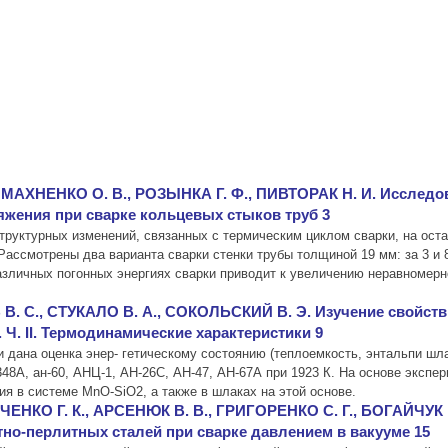
МАХНЕНКО О. В., РОЗЫНКА Г. Ф., ПИВТОРАК Н. И. Исследо
жения при сварке кольцевых стыков труб 3
уктурных изменений, связанных с термическим циклом сварки, на оста
 Рассмотрены два варианта сварки стенки трубы толщиной 19 мм: за 3 и 
азличных погонных энергиях сварки приводит к увеличению неравномерн
 В. С., СТУКАЛО В. А., СОКОЛЬСКИЙ В. Э. Изучение свойст
. II. Термодинамические характеристики 9
 дана оценка энер- гетическому состоянию (теплоемкость, энтальпи ш
348А, ан-60, АНЦ-1, АН-26С, АН-47, АН-67А при 1923 К. На основе экс
ия в системе MnO-SiO2, а также в шлаках на этой основе.
ЕНКО Г. К., АРСЕНЮК В. В., ГРИГОРЕНКО С. Г., БОГАЙЧУК И
о-перлитных сталей при сварке давлением в вакууме 15