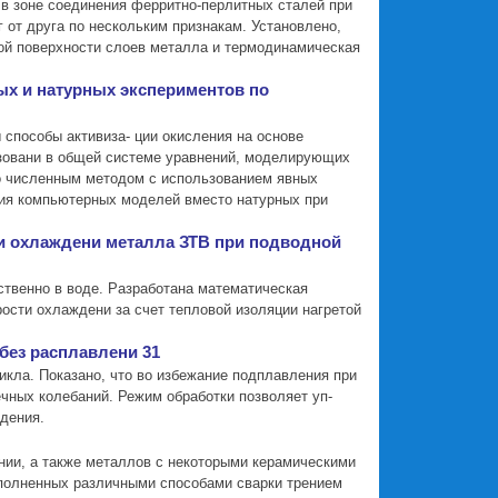
в зоне соединения ферритно-перлитных сталей при
 от друга по нескольким признакам. Установлено,
й поверхности слоев металла и термодинамическая
ых и натурных экспериментов по
способы активиза- ции окисления на основе
ьзовани в общей системе уравнений, моделирующих
но численным методом с использованием явных
ния компьютерных моделей вместо натурных при
и охлаждени металла ЗТВ при подводной
твенно в воде. Разработана математическая
ости охлаждени за счет тепловой изоляции нагретой
без расплавлени 31
кла. Показано, что во избежание подплавления при
ечных колебаний. Режим обработки позволяет уп-
дения.
нии, а также металлов с некоторыми керамическими
полненных различными способами сварки трением