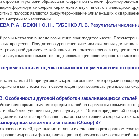
й строения и условий образования ферритной полоски, формирующейся 
сварки формируется феррит характерных двух типов, отличающихся друг
итных полосок являются обезуглероживание близлежащих к свариваемо
ких внутренних напряжений.
ВА Р. А., БЕЖИН О. Н., ГУБЕНКО Л. В. Результаты численн
 резки металлов в целях повышения производительности. Рассмотрены 
льных процессов. Предложено уравнение кинетики окисления для испол
ние трехмерной динамичес- кой задачи тепломассопереноса осуществле
ых и натурных экспериментов, подтверждающие правомерность примене
кспериментальная оценка возможности уменьшения скорост
кла металла ЗТВ при дуговой сварке покрытыми электродами непосредс
ода конечных элементов, позволяющая прогнозировать уменьшение скор
В. Особенности дуговой обработки закаливающихся сталей 
ботки вольфрамо- вым электродом сталей на параметры термического ци
и обработки, увеличение длины дуги до 7...15 мм и придание ей попер
родолжительностью пребывания в нагретом состоянии и скоростью охлаж
азнородных металлов и сплавов (Обзор) 37
 классов сталей, цветных металлов и их сплавов в разнородном сочета
 проанализированы факты, влияющие на формирование соединений, вы