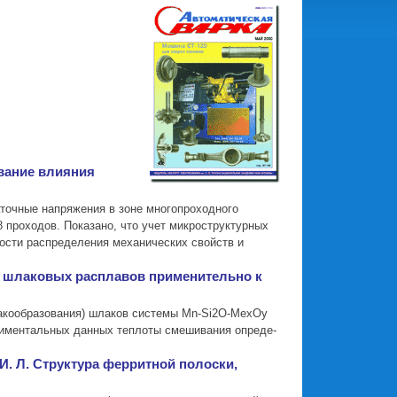
вание влияния
точные напряжения в зоне многопроходного
8 проходов. Показано, что учет микроструктурных
ости распределения механических свойств и
в шлаковых расплавов применительно к
лакообразования) шлаков системы Mn-Si2O-MexOy
периментальных данных теплоты смешивания опреде-
. Л. Структура ферритной полоски,