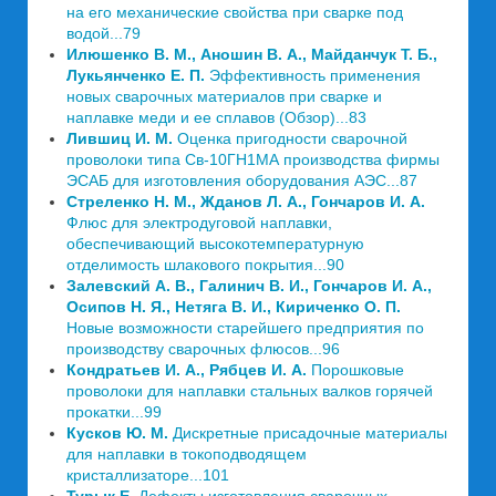
на его механические свойства при сварке под
водой...79
Илюшенко В. М., Аношин В. А., Майданчук Т. Б.,
Лукьянченко Е. П.
Эффективность применения
новых сварочных материалов при сварке и
наплавке меди и ее сплавов (Обзор)...83
Лившиц И. М.
Оценка пригодности сварочной
проволоки типа Св-10ГН1МА производства фирмы
ЭСАБ для изготовления оборудования АЭС...87
Стреленко Н. М., Жданов Л. А., Гончаров И. А.
Флюс для электродуговой наплавки,
обеспечивающий высокотемпературную
отделимость шлакового покрытия...90
Залевский А. В., Галинич В. И., Гончаров И. А.,
Осипов Н. Я., Нетяга В. И., Кириченко О. П.
Новые возможности старейшего предприятия по
производству сварочных флюсов...96
Кондратьев И. А., Рябцев И. А.
Порошковые
проволоки для наплавки стальных валков горячей
прокатки...99
Кусков Ю. М.
Дискретные присадочные материалы
для наплавки в токоподводящем
кристаллизаторе...101