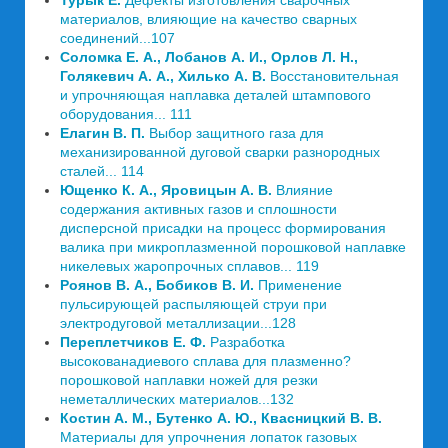
Турык Е.
Дефекты изготовления сварочных
материалов, влияющие на качество сварных
соединений...107
Соломка Е. А., Лобанов А. И., Орлов Л. Н.,
Голякевич А. А., Хилько А. В.
Восстановительная
и упрочняющая наплавка деталей штампового
оборудования... 111
Елагин В. П.
Выбор защитного газа для
механизированной дуговой сварки разнородных
сталей... 114
Ющенко К. А., Яровицын А. В.
Влияние
содержания активных газов и сплошности
дисперсной присадки на процесс формирования
валика при микроплазменной порошковой наплавке
никелевых жаропрочных сплавов... 119
Роянов В. А., Бобиков В. И.
Применение
пульсирующей распыляющей струи при
электродуговой металлизации...128
Переплетчиков Е. Ф.
Разработка
высокованадиевого сплава для плазменно?
порошковой наплавки ножей для резки
неметаллических материалов...132
Костин А. М., Бутенко А. Ю., Квасницкий В. В.
Материалы для упрочнения лопаток газовых