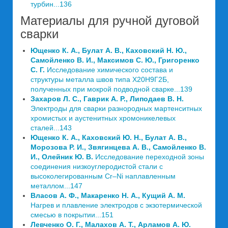
турбин...136
Материалы для ручной дуговой
сварки
Ющенко К. А., Булат А. В., Каховский Н. Ю.,
Самойленко В. И., Максимов С. Ю., Григоренко
С. Г.
Исследование химического состава и
структуры металла швов типа Х20Н9Г2Б,
полученных при мокрой подводной сварке...139
Захаров Л. С., Гаврик А. Р., Липодаев В. Н.
Электроды для сварки разнородных мартенситных
хромистых и аустенитных хромоникелевых
сталей...143
Ющенко К. А., Каховский Ю. Н., Булат А. В.,
Морозова Р. И., Звягинцева А. В., Самойленко В.
И., Олейник Ю. В.
Исследование переходной зоны
соединения низкоуглеродистой стали с
высоколегированным Cr–Ni наплавленным
металлом...147
Власов А. Ф., Макаренко Н. А., Кущий A. M.
Нагрев и плавление электродов с экзотермической
смесью в покрытии...151
Левченко О. Г., Малахов А. Т., Арламов А. Ю.