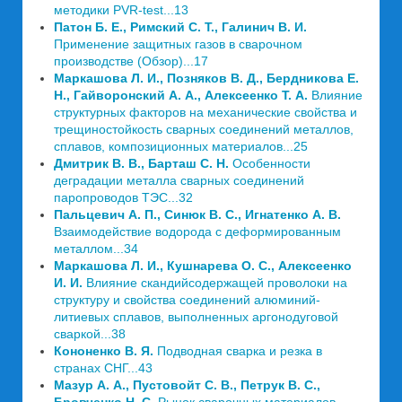
методики PVR-test...13
Патон Б. Е., Римский С. Т., Галинич В. И.
Применение защитных газов в сварочном
производстве (Обзор)...17
Маркашова Л. И., Позняков В. Д., Бердникова Е.
Н., Гайворонский А. А., Алексеенко Т. А.
Влияние
структурных факторов на механические свойства и
трещиностойкость сварных соединений металлов,
сплавов, композиционных материалов...25
Дмитрик В. В., Барташ С. Н.
Особенности
деградации металла сварных соединений
паропроводов ТЭС...32
Пальцевич А. П., Синюк В. С., Игнатенко А. В.
Взаимодействие водорода с деформированным
металлом...34
Маркашова Л. И., Кушнарева О. С., Алексеенко
И. И.
Влияние скандийсодержащей проволоки на
структуру и свойства соединений алюминий-
литиевых сплавов, выполненных аргонодуговой
сваркой...38
Кононенко В. Я.
Подводная сварка и резка в
странах СНГ...43
Мазур А. А., Пустовойт С. В., Петрук В. С.,