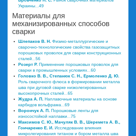
Бровченко Н. С.
Рынок сварочных материалов
Украины...49
Материалы для
механизированных способов
сварки
Шлепаков В. Н.
Физико-металлургические и
сварочно-технологические свойства газозащитных
порошковых проволок для сварки конструкционных
сталей...56
Розерт Р.
Применение порошковых проволок для
сварки в промышленных условиях...60
Головко В. В., Степанюк С. Н., Ермоленко Д. Ю.
Роль сварочного флюса в формировании металла
шва при дуговой сварке низколегированных
высокопрочных сталей...65
Жудра А. П.
Наплавочные материалы на основе
карбидов вольфрама...69
Ворончук А. П.
Порошковые ленты для
износостойкой наплавки...75
Максимов С. Ю., Мачуляк В. В., Шеремета А. В.,
Гончаренко Е. И.
Исследование влияния
микролегирования титаном и бором металла шва