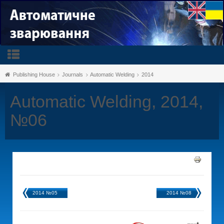
Publishing House
Journals
Automatic Welding
2014
Automatic Welding, 2014,
№06
2014 №05
2014 №08