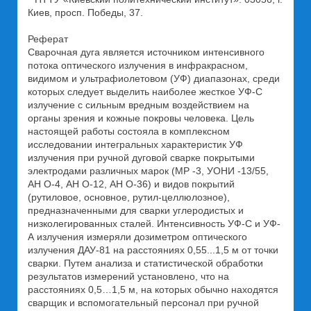
Киев, просп. Победы, 37.
Реферат
Сварочная дуга является источником интенсивного
потока оптического излучения в инфракрасном,
видимом и ультрафиолетовом (УФ) диапазонах, среди
которых следует выделить наиболее жесткое УФ-С
излучение с сильным вредным воздействием на
органы зрения и кожные покровы человека. Цель
настоящей работы состояла в комплексном
исследовании интегральных характеристик УФ
излучения при ручной дуговой сварке покрытыми
электродами различных марок (МР -3, УОНИ -13/55,
АН О-4, АН О-12, АН О-36) и видов покрытий
(рутиловое, основное, рутил-целлюлозное),
предназначенными для сварки углеродистых и
низколегированных сталей. Интенсивность УФ-С и УФ-
А излучения измеряли дозиметром оптического
излучения ДАУ-81 на расстояниях 0,55...1,5 м от точки
сварки. Путем анализа и статистической обработки
результатов измерений установлено, что на
расстояниях 0,5…1,5 м, на которых обычно находятся
сварщик и вспомогательный персонал при ручной