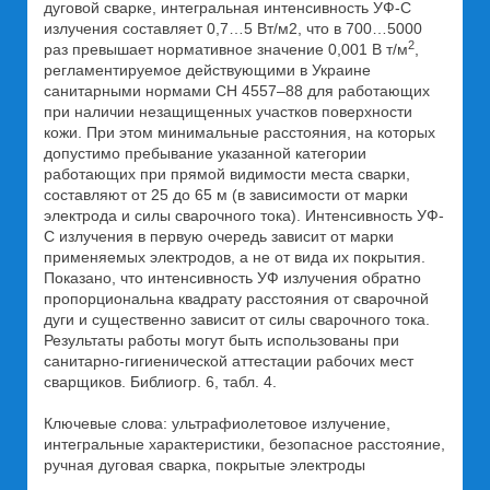
дуговой сварке, интегральная интенсивность УФ-С
излучения составляет 0,7…5 Вт/м2, что в 700…5000
2
раз превышает нормативное значение 0,001 В т/м
,
регламентируемое действующими в Украине
санитарными нормами СН 4557–88 для работающих
при наличии незащищенных участков поверхности
кожи. При этом минимальные расстояния, на которых
допустимо пребывание указанной категории
работающих при прямой видимости места сварки,
составляют от 25 до 65 м (в зависимости от марки
электрода и силы сварочного тока). Интенсивность УФ-
С излучения в первую очередь зависит от марки
применяемых электродов, а не от вида их покрытия.
Показано, что интенсивность УФ излучения обратно
пропорциональна квадрату расстояния от сварочной
дуги и существенно зависит от силы сварочного тока.
Результаты работы могут быть использованы при
санитарно-гигиенической аттестации рабочих мест
сварщиков. Библиогр. 6, табл. 4.
Ключевые слова: ультрафиолетовое излучение,
интегральные характеристики, безопасное расстояние,
ручная дуговая сварка, покрытые электроды