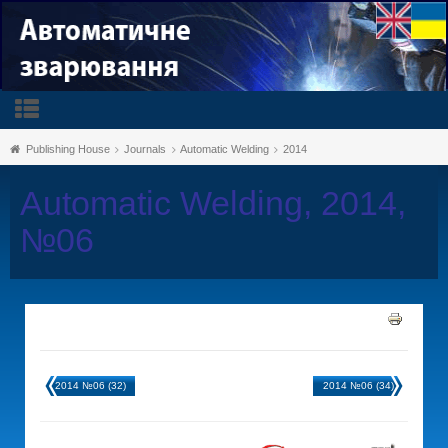
Publishing House
Journals
Automatic Welding
2014
Automatic Welding, 2014,
№06
2014 №06 (32)
2014 №06 (34)