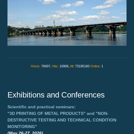
Hosts:
76007,
Hits:
10906,
All:
73195160
Online:
1
Exhibitions and Conferences
Scientific and practical seminars:
"3D PRINTING OF METAL PRODUCTS"
and
"NON-
DESTRUCTIVE TESTING AND TECHNICAL CONDITION
MONITORING"
(May 26-27, 2026),