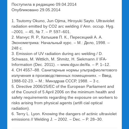
Поступила в редакцию 09.04.2014
Опубликовано 29.05.2014
1. Tsutomy Okuno, Jun Ojima, Hiroyuki Sayto. Ultraviolet
radiation emitted by CO2 arc welding // Ann. occup. Hyg.
–2001. – 45, № 7. – P. 597–601.
2. Магнус Я. Р., Катышев П. К., Пересецкий А. А.
Эконометрика: Начальный курс. – М.: Дело, 1998. –
248 с.
3. Emission of UV radiation during arc welding / D.
Schwass, M. Wittlich, M. Shmitz, H. Siekmann // IFA-
Information (Dec. 2011). – www.dguv.de/ifa. – P. 1–12.
4. СН 4557–88. Санитарные нормы ультрафиолетового
излучения в производственных помещениях. – Введ.
1988-02-23. – М.: Минздрав СССР, 1988. – 3 с.
5. Directive 2006/25/EC of the European Parliament and
of the Council of 5 April 2006 on the minimum health and
safety requirements regarding the exposure on workers to
risks arising from physical agents (artifi cial optical
radiation).
6. Terry L. Lyon. Knowing the dangers of actinic ultraviolet
emissions // Welding J. – 2002. – Dec. – P. 28–30.