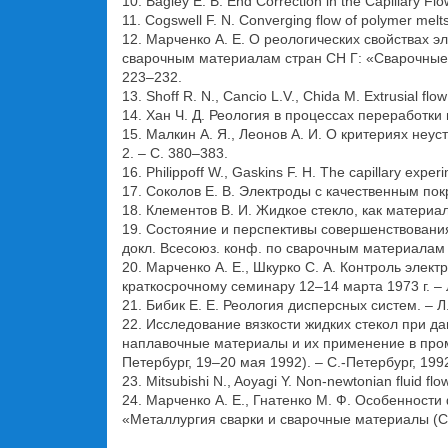
10. Bagley E. B. End Correction in the Capillary Flo
11. Cogswell F. N. Converging flow of polymer melts
12. Марченко А. Е. О реологических свойствах э
сварочным материалам стран СН Г: «Сварочные м
223–232.
13. Shoff R. N., Cancio L.V., Chida M. Extrusial flo
14. Хан Ч. Д. Реология в процессах переработки 
15. Малкин А. Я., Леонов А. И. О критериях неу
2. – С. 380–383.
16. Philippoff W., Gaskins F. H. The сapillary exper
17. Соколов Е. В. Электроды с качественным покр
18. Клементов В. И. Жидкое стекло, как материал
19. Состояние и перспективы совершенствования 
докл. Всесоюз. конф. по сварочным материалам в 2
20. Марченко А. Е., Шкурко С. А. Контроль эле
краткосрочному семинару 12–14 марта 1973 г. – 
21. Бибик Е. Е. Реология дисперсных систем. – Л.:
22. Исследование вязкости жидких стекол при дав
наплавочные материалы и их применение в пром
Петербург, 19–20 мая 1992). – С.-Петербург, 1992
23. Mitsubishi N., Aoyagi Y. Non-newtonian fluid fl
24. Марченко А. Е., Гнатенко М. Ф. Особеннос
«Металлургия сварки и сварочные материалы (С.-П