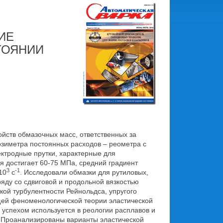
ИЕ
ТОЯНИИ
йств обмазочных масс, ответственных за
зиметра постоянных расходов – реометра с
ектродные прутки, характерные для
я достигает 60-75 МПа, средний градиент
3
-1
10
с
. Исследовали обмазки для рутиловых,
ду со сдвиговой и продольной вязкостью
кой турбулентности Рейнольдса, упругого
щей феноменологической теории эластической
 успехом используется в реологии расплавов и
. Проанализированы варианты эластической