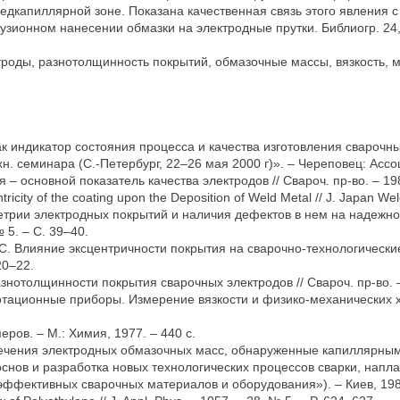
едкапиллярной зоне. Показана качественная связь этого явления 
ионном нанесении обмазки на электродные прутки. Библиогр. 24, т
троды, разнотолщинность покрытий, обмазочные массы, вязкость, м
к индикатор состояния процесса и качества изготовления сварочны
н. семинара (С.-Петербург, 22–26 мая 2000 г)». – Череповец: Ассо
– основной показатель качества электродов // Свароч. пр-во. – 198
tricity of the coating upon the Deposition of Weld Metal // J. Japan We
ометрии электродных покрытий и наличия дефектов в нем на надежн
 5. – С. 39–40.
. С. Влияние эксцентричности покрытия на сварочно-технологически
20–22.
знотолщинности покрытия сварочных электродов // Свароч. пр-во. –
. Ротационные приборы. Измерение вязкости и физико-механических 
еров. – М.: Химия, 1977. – 440 с.
и течения электродных обмазочных масс, обнаруженные капиллярн
основ и разработка новых технологических процессов сварки, напл
эффективных сварочных материалов и оборудования»). – Киев, 1980.