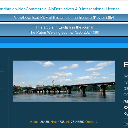
tribution-NonCommercial-NoDerivatives 4.0 International License
.
View/Download PDF of this article, the file size (Kbytes):854
This article in English in the journal
The Paton Welding Journal №06 2014 (38)
C
E
Sc
"
D
C
(M
X
Ky
Hosts:
26439,
Hits:
4738,
All:
73145592
Online:
1
Ex