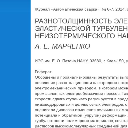
Журнал «Автоматическая сварка», № 6-7, 2014, 
РАЗНОТОЛЩИННОСТЬ ЭЛЕ
ЭЛАСТИЧЕСКОЙ ТУРБУЛЕ
НЕИЗОТЕРМИЧЕСКОГО НА
А. Е. МАРЧЕНКО
ИЭС им. Е. О. Патона НАНУ. 03680, г. Киев-150, ул
Реферат
Обобщены и проанализированы результаты выпол
появление разнотолщинности электродных покр
электромеханическим приводом, в котором можно
промышленных электрообмазочных прессов. Так,
скорости сдвига ступенчато регулируется в преде
низководорродных и целлюлозных электродов, о
оценивали диапазон изменения величины их моду
потенциала и обратимой (упругой) деформации
турбулентности полимерных материалов, сочетаю
растворов высокомолекулярных соединений для 