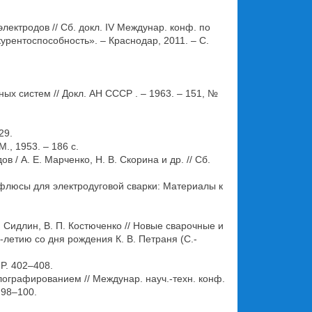
лектродов // Сб. докл. IV Междунар. конф. по
рентоспособность». – Краснодар, 2011. – С.
ых систем // Докл. АН СССР . – 1963. – 151, №
29.
., 1953. – 186 с.
/ А. Е. Марченко, Н. В. Скорина и др. // Сб.
 флюсы для электродуговой сварки: Материалы к
. Сидлин, В. П. Костюченко // Новые сварочные и
етию со дня рождения К. В. Петраня (С.-
– P. 402–408.
ографированием // Междунар. науч.-техн. конф.
 98–100.