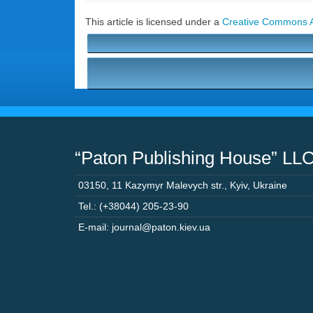
This article is licensed under a
Creative Commons At
“Paton Publishing House” LL
03150
,
11 Kazymyr Malevych str.
,
Kyiv
,
Ukraine
Tel.: (+38044) 205-23-90
E-mail: journal@paton.kiev.ua