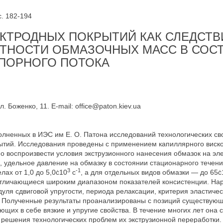
с. 182-194
КТРОДНЫХ ПОКРЫТИЙ КАК СЛЕДСТВ
НТНОСТИ ОБМАЗОЧНЫХ МАСС В СОС
ПОРНОГО ПОТОКА
. Боженко, 11. Е-mail: office@paton.kiev.ua
ненных в ИЭС им Е. О. Патона исследований технологических сво
ытий. Исследования проведены с применением капиллярного виско
 воспроизвести условия экструзионного нанесения обмазок на эл
 удельное давление на обмазку в состоянии стационарного течени
3
-1
лах от 1,0 до 5,0ċ10
с
, а для отдельных видов обмазки — до 65ċ
тличающиеся широким диапазоном показателей консистенции. Наря
ля сдвиговой упругости, периода релаксации, критерия эластичес
. Полученные результаты проанализированы с позиций существую
щих в себе вязкие и упругие свойства. В течение многих лет она с
решения технологических проблем их экструзионной переработки