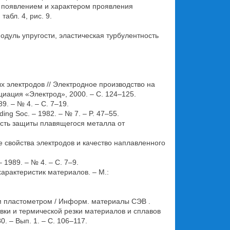
с появлением и характером проявления
абл. 4, рис. 9.
одуль упругости, эластическая турбулентность
х электродов // Электродное производство на
циация «Электрод», 2000. – С. 124–125.
9. – № 4. – С. 7–19.
lding Soc. – 1982. – № 7. – P. 47–55.
ость защиты плавящегося металла от
е свойства электродов и качество наплавленного
 1989. – № 4. – С. 7–9.
характеристик материалов. – М.:
ым пластометром / Информ. материалы СЭВ .
авки и термической резки материалов и сплавов
 – Вып. 1. – С. 106–117.