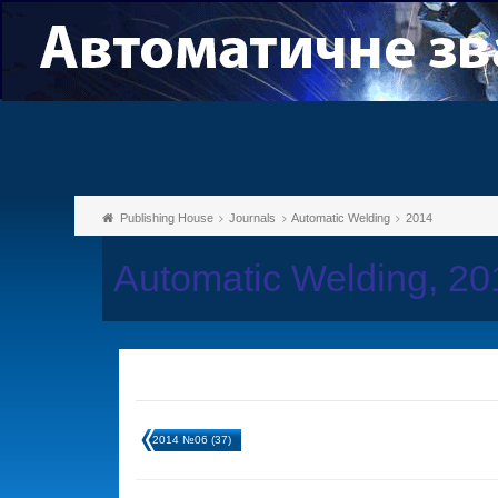
Publishing House
Journals
Automatic Welding
2014
Automatic Welding, 2
2014 №06 (37)