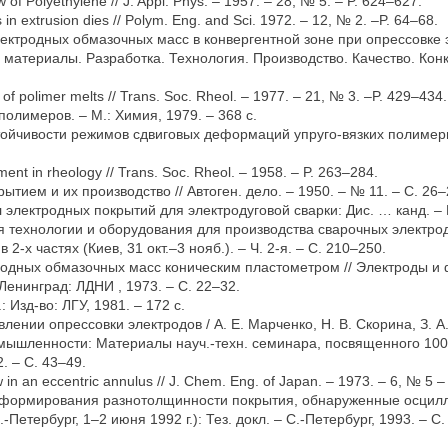
w of Polyethylene // J. Appl. Phys. – 1957. – 28, № 5. – P. 624–627.
 in extrusion dies // Polym. Eng. and Sci. 1972. – 12, № 2. –P. 64–68.
лектродных обмазочных масс в конвергентной зоне при опрессовке э
атериалы. Разработка. Технология. Производство. Качество. Конку
w of polimer melts // Trans. Soc. Rheol. – 1977. – 21, № 3. –P. 429–434.
полимеров. – М.: Химия, 1979. – 368 с.
стойчивости режимов сдвиговых деформаций упруго-вязких полимерн
iment in rheology // Trans. Soc. Rheol. – 1958. – P. 263–284.
ытием и их производство // Автоген. дело. – 1950. – № 11. – С. 26–
 электродных покрытий для электродуговой сварки: Дис. … канд. – М
технологии и оборудования для производства сварочных электродов 
-х частях (Киев, 31 окт.–3 нояб.). – Ч. 2-я. – С. 210–250.
ктродных обмазочных масс коническим пластометром // Электроды и
Ленинград: ЛДНИ , 1973. – С. 22–32.
 Изд-во: ЛГУ, 1981. – 172 с.
лении опрессовки электродов / А. Е. Марченко, Н. В. Скорина, З. А
ышленности: Материалы науч.-техн. семинара, посвященного 100-л
. – С. 43–49.
ow in an eccentric annulus // J. Chem. Eng. of Japan. – 1973. – 6, № 5 
ти формирования разнотолщинности покрытия, обнаруженные осцилл
етербург, 1–2 июня 1992 г.): Тез. докл. – С.-Петербург, 1993. – С.