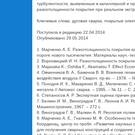
турбулентности, выявленные в капиллярной и пр
разнотолщинности покрытия при реальном экструз
Ключевые слова: дуговая сварка, покрытые элек
Поступила в редакцию 22.04.2014
Опубликовано 29.05.2014
1. Марченко А. Е. Разнотолщинность покрытия ка
пороге нового тысячелетия: Материалы науч.-тех
2. Ворновицкий И. Н. Разнотолщинность покрытия 
3. Majasaka K., Oshiba F., Akamatsu T. Effect Eccen
4. Овчинников В. А., Баженов В. В. Влияние ге
воздействия воздуха // Свароч. пр-во. – 1978. – №
5. Походня И. К., Макаренко В. Д., Миличенко С
металла // Автомат. сварка. – 1985. – № 11. – С. 
6. Cтепаносов А. Р. Экспертная оценка причин ра
7. Белкин И. М., Виноградов Г. В., Леонов А. И
Машиностроение, 1967. – 272 с.
8. Виноградов Г. В., Малкин А. Я. Реология полим
9. Марченко А. Е., Гнатенко М. Ф. Особенност
Координац. центр по пробл. «Развитие научных 
для получения сварных конструкций и создания 