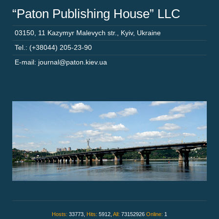
“Paton Publishing House” LLC
03150
,
11 Kazymyr Malevych str.
,
Kyiv
,
Ukraine
Tel.: (+38044) 205-23-90
E-mail: journal@paton.kiev.ua
Hosts:
33773,
Hits:
5912,
All:
73152926
Online:
1