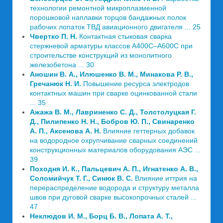
технологии ремонтной микроплазменной
порошковой наплавки торцов бандажных полок
рабочих лопаток ТВД авиационного двигателя ... 25
Чвертко П. Н.
Контактная стыковая сварка
стержневой арматуры классов А400С–А600С при
строительстве конструкций из монолитного
железобетона ... 30
Аношин В. А., Илюшенко В. М., Минакова Р. В.,
Гречанюк Н. И.
Повышение ресурса электродов
контактных машин при сварке оцинкованной стали
... 35
Ажажа В. М., Лавриненко С. Д., Толстолуцкая Г.
Д., Пилипенко Н. Н., Бобров Ю. П., Свинаренко
А. П., Аксенова А. Н.
Влияние геттерных добавок
на водородное охрупчивание сварных соединений
конструкционных материалов оборудования АЭС ...
39
Походня И. К., Пальцевич А. П., Игнатенко А. В.,
Соломийчук Т. Г., Синюк В. С.
Влияние иттрия на
перераспределение водорода и структуру металла
швов при дуговой сварке высокопрочных сталей ...
47
Неклюдов И. М., Борц Б. В., Лопата А. Т.,