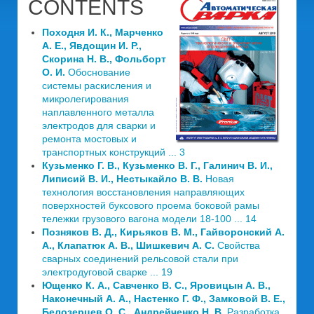
CONTENTS
Походня И. К., Марченко
А. Е., Явдощин И. Р.,
Скорина Н. В., Фольборт
О. И.
Обоснование
системы раскисления и
микролегирования
наплавленного металла
электродов для сварки и
ремонта мостовых и
транспортных конструкций ... 3
Кузьменко Г. В., Кузьменко В. Г., Галинич В. И.,
Липисий В. И., Нестыкайло В. В.
Новая
технология восстановления направляющих
поверхностей буксового проема боковой рамы
тележки грузового вагона модели 18-100 ... 14
Позняков В. Д., Кирьяков В. М., Гайворонский А.
А., Клапатюк А. В., Шишкевич А. С.
Свойства
сварных соединений рельсовой стали при
электродуговой сварке ... 19
Ющенко К. А., Савченко В. С., Яровицын А. В.,
Наконечный А. А., Настенко Г. Ф., Замковой В. Е.,
Белозерцев О. С., Андрейченко Н. В.
Разработка