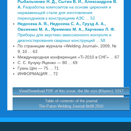
Рыбальченко Н. Д., Сытин В. И., Александров В.
А.
Разработка композитов на основе циркония и
нержавеющей стали для изготовления
переходников к конструкциям АЭС ... 52
Недосека А. Я., Недосека С. А., Грузд А. А.,
Овсиенко М. А., Яременко М. А., Харченко Л. Ф.
Приборы для акустико-эмиссионного контроля и
диагностирования сварных конструкций ... 58
По страницам журнала «Welding Journal», 2009, №
9, 10 ... 63
Международная конференция «Ti-2010 в СНГ» ... 67
С. С. Кучуку-Яценко — 80 ... 69
Гуань Цяо — 75 ... 71
ИНФОРМАЦИЯ ... 72
View/Download PDF of this issue, the file size (Kbytes): 5317
Table of contents of the journal
The Paton Welding Journal №08 2010