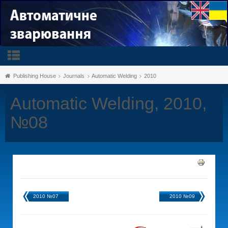
Publishing House
Journals
Automatic Welding
2010
Automatic Welding, 2010,
№08
2010 №07
2010 №09