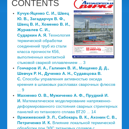
CONTENTS
Кучук-Яценко С. И., Швец
Ю. В., Загадарчук В. Ф.,
Швец В. И., Хоменко В. И.,
Журавлев С. И.,
Сударкин А. Я.
Технология
термической обработки
соединений труб из стали
класса прочности К56,
выполненных контактной
стыковой сваркой оплавлением ... 3
Гончаров И. А., Галинич В. И., Мищенко Д. Д.,
Шевчук Р. Н., Дученко А. Н., Судавцова В.
С.
Способы управления активностью оксида
кремния в шлаковых расплавах сварочных флюсов
... 9
Махненко О. В., Мужиченко А. Ф., Прудкий И.
И.
Математическое моделирование напряженно-
деформированного состояния сварных стрингерных
панелей из титанового сплава ВТ20 ... 14
Вржижевский Э. Л., Сабокарь В. К., Ахонин С. В.,
Петриченко И. К.
Влияние локальной термической
обработки при ЭЛС титановых сплавов с