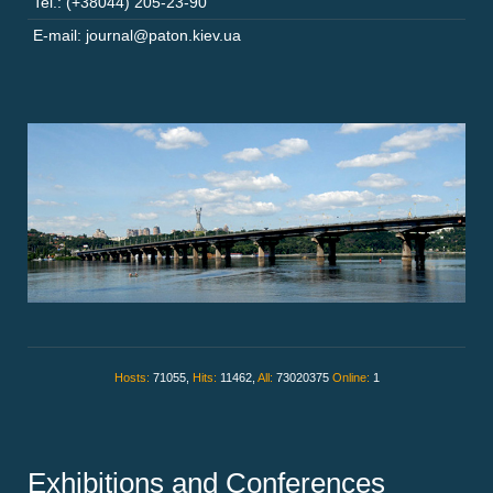
Tel.: (+38044) 205-23-90
E-mail: journal@paton.kiev.ua
Hosts:
71055,
Hits:
11462,
All:
73020375
Online:
1
Exhibitions and Conferences