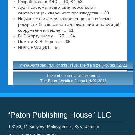
Разработано в ИЭС ... 13, 37, 53
Аудит системы подготовки персонала и
сертификации сварочного производства ... 60
Научно-техническая конференция «Проблемы
ресурса и безопасности эксплуатации конструкций,
сооружений и машин» ... 61
В. Г. Фартушному — 75 ... 64
Памяти В. В. Черных ... 65
ИНФОРМАЦИЯ ... 66
View/Download PDF of this issue, the file size (Kbytes): 2721
Table of contents of the journal
The Paton Welding Journal №02 2013
“Paton Publishing House” LLC
03150
,
11 Kazymyr Malevych str.
,
Kyiv
,
Ukraine