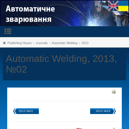
Publishing House
Journals
Automatic Welding
2013
Automatic Welding, 2013,
№02
2013 №01
2013 №03