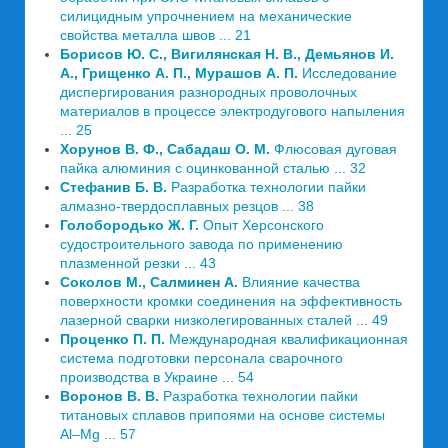
силицидным упрочнением на механические
свойства металла швов ... 21
Борисов Ю. С., Вигилянская Н. В., Демьянов И.
А., Грищенко А. П., Мурашов А. П.
Исследование
диспергирования разнородных проволочных
материалов в процессе электродугового напыления
... 25
Хорунов В. Ф., Сабадаш О. М.
Флюсовая дуговая
пайка алюминия с оцинкованной сталью ... 32
Стефанив Б. В.
Разработка технологии пайки
алмазно-твердосплавных резцов ... 38
Голобородько Ж. Г.
Опыт Херсонского
судостроительного завода по применению
плазменной резки ... 43
Соколов М., Салминен А.
Влияние качества
поверхности кромки соединения на эффективность
лазерной сварки низколегированных сталей ... 49
Проценко П. П.
Международная квалификационная
система подготовки персонала сварочного
производства в Украине ... 54
Воронов В. В.
Разработка технологии пайки
титановых сплавов припоями на основе системы
Al–Mg ... 57