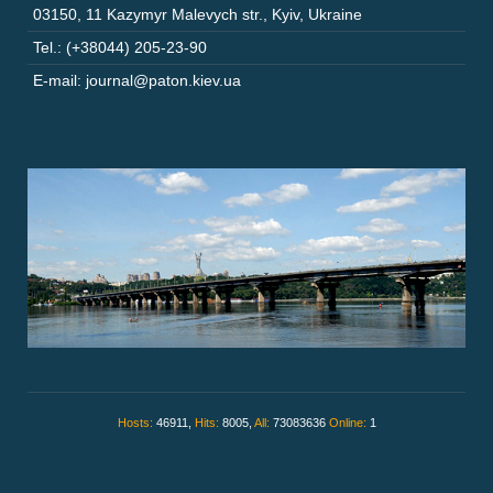
03150
,
11 Kazymyr Malevych str.
,
Kyiv
,
Ukraine
Tel.: (+38044) 205-23-90
E-mail: journal@paton.kiev.ua
Hosts:
46911,
Hits:
8005,
All:
73083636
Online:
1