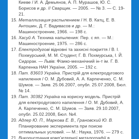
Киеве / И. А. Демьянов, А. П. Мурашов, Ю. С.
Борисов и др. // Сварщик. — 2005. — № 3. — С. 19-
21.
Металлизация
распылением / Н. В. Катц, Е. В.
Антошин, Д. Г. Вадивасов и др. — М.:
Машиностроение, 1966. — 198 с.
Хасуй А.
Техника напыления: Пер. с яп. — М.:
Машиностроение, 1975. — 286 с.
Електродугові
відновні та захисні покриття / В. I.
Похмурський, М. М. Студент, Г. В. Похмурська, I. Й.
Сидорак. — Львів: Фізико-механічний ін-т ім. Г. В.
Карпенка НАН України, 2005. — 192 с.
Пат. 83603 Україна
. Пристрій для електродугового
напилення / О. М. Дубовий, А. А. Карпеченко, С. М.
Шумов. — Заяв. 25.06.2007, опубл. 25.07.2008, Бюл.
№ 14.
Пат. 30382 Україна
на корисну модель. Пристрій
для електродугового напилення / О. М. Дубовий, А.
А. Карпеченко, С. М. Шумов. — Заяв. 29.10.2007,
опубл. 25.02.2008, Бюл. №4.
Адлер Ю. П., Маркова Е. В., Грановский Ю. В.
Планирование эксперимента при поиске
оптимальных условий. — М.: Наука, 1976. — 279 с.
Використання
комп'ютерної металографії в