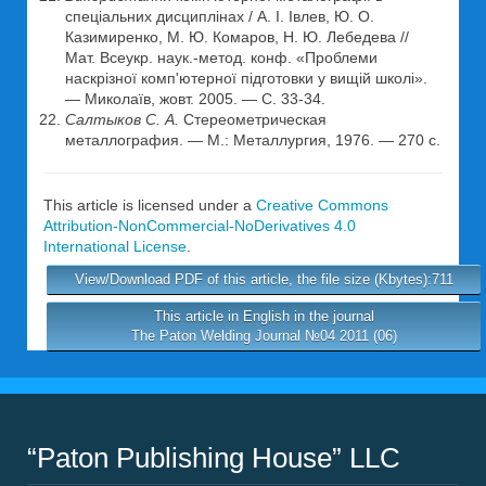
спеціальних дисциплінах / А. I. Івлев, Ю. О.
Казимиренко, М. Ю. Комаров, Н. Ю. Лебедева //
Мат. Всеукр. наук.-метод. конф. «Проблеми
наскрізної комп'ютерної підготовки у вищій школі».
— Миколаїв, жовт. 2005. — С. 33-34.
Салтыков С. А.
Стереометрическая
металлография. — М.: Металлургия, 1976. — 270 с.
This article is licensed under a
Creative Commons
Attribution-NonCommercial-NoDerivatives 4.0
International License
.
View/Download PDF of this article, the file size (Kbytes):711
This article in English in the journal
The Paton Welding Journal №04 2011 (06)
“Paton Publishing House” LLC