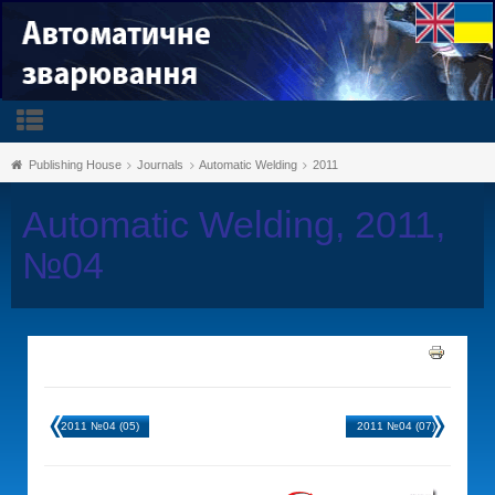
Publishing House
Journals
Automatic Welding
2011
Automatic Welding, 2011,
№04
2011 №04 (05)
2011 №04 (07)