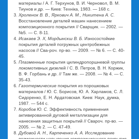
материалы / А. Г. Терхунов, В. И. Черновол, В. М.
Тиунов и др. — Киев: Техніка, 1983. — 168 с.
Хроленок В. В., Яркович А. М., Никитена А. С.
Восстановление деталей машин нанесением
композиционного покрытия // Сварщик. — 2002. —
№5. — С. 8-11.
Исакаев Э. X, Мордынскш В. Б.
Износостойкие
покрытия деталей погружных центробежных
насосов // Сва-роч. пр-во. — 2009. — № 6. — С. 40-
45.
Плазменные
покрытия цилиндропоршневой группы
локомотивных дизелей / С. В. Петров, В. Н. Коржик,
В. Ф. Горбань и др. // Там же. — 2008. — № 4. — С.
35-43.
Газотермические
покрытия из порошковых
материалов / Ю. С. Борисов, Ю. А. Харламов, С. Л.
Сидоренко, Е. Н. Ардатовская. Киев: Наук, думка,
1987. — 544 с.
Коробов Ю. С.
Эффективность применения
активированной дуговой металлизации для
нанесения защитных покрытий // Свароч. пр-во. —
2005. — № 2. — С. 47-49.
Дубовой А. Н., Карпеченко А. А.
Исследование
возможности напыления композиционного покрытия