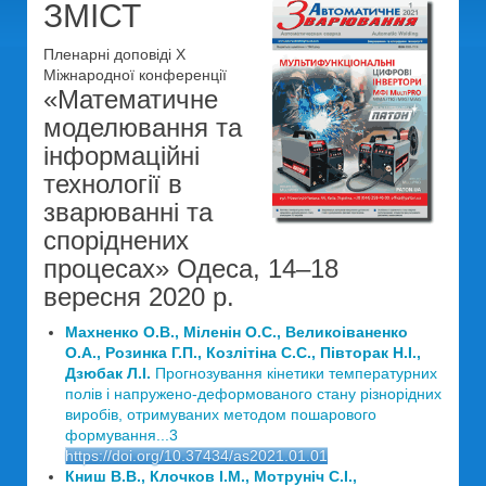
ЗМІСТ
Пленарні доповіді X
Міжнародної конференції
«Математичне
моделювання та
інформаційні
технології в
зварюванні та
споріднених
процесах» Одеса, 14–18
вересня 2020 р.
Махненко О.В., Міленін О.С., Великоіваненко
О.А., Розинка Г.П., Козлітіна С.С., Півторак Н.І.,
Дзюбак Л.І.
Прогнозування кінетики температурних
полів і напружено-деформованого стану різнорідних
виробів, отримуваних методом пошарового
формування...3
https://doi.org/10.37434/as2021.01.01
Книш В.В., Клочков І.М., Мотруніч С.І.,