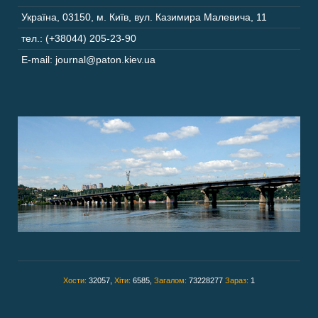
Україна
,
03150
,
м. Київ,
вул. Казимира Малевича, 11
тел.: (+38044) 205-23-90
E-mail: journal@paton.kiev.ua
Хости:
32057,
Хіти:
6585,
Загалом:
73228277
Зараз:
1