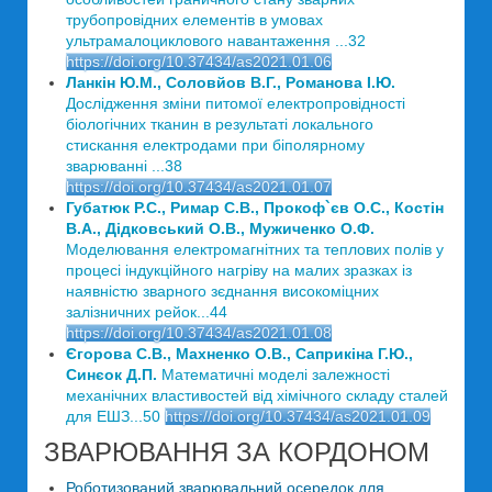
трубопровідних елементів в умовах
ультрамалоциклового навантаження ...32
https://doi.org/10.37434/as2021.01.06
Ланкін Ю.М., Соловйов В.Г., Романова І.Ю.
Дослідження зміни питомої електропровідності
біологічних тканин в результаті локального
стискання електродами при біполярному
зварюванні ...38
https://doi.org/10.37434/as2021.01.07
Губатюк Р.С., Римар С.В., Прокоф`єв О.С., Костін
В.А., Дідковський О.В., Мужиченко О.Ф.
Моделювання електромагнітних та теплових полів у
процесі індукційного нагріву на малих зразках із
наявністю зварного зєднання високоміцних
залізничних рейок...44
https://doi.org/10.37434/as2021.01.08
Єгорова С.В., Махненко О.В., Саприкіна Г.Ю.,
Синєок Д.П.
Математичні моделі залежності
механічних властивостей від хімічного складу сталей
для ЕШЗ...50
https://doi.org/10.37434/as2021.01.09
ЗВАРЮВАННЯ ЗА КОРДОНОМ
Роботизований зварювальний осередок для