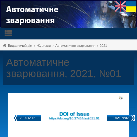
Видавничий дім
Журнали
Автоматичне зварювання
2021
Автоматичне
зварювання, 2021, №01
DOI of Issue
2020 №12
2021 №02
https://doi.org/10.37434/as2021.01