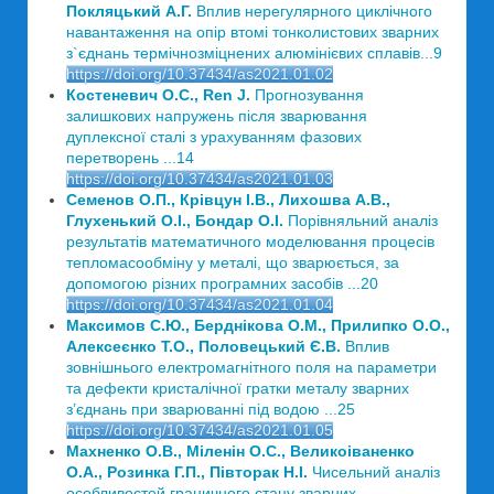
Покляцький А.Г.
Вплив нерегулярного циклічного
навантаження на опір втомі тонколистових зварних
з`єднань термічнозміцнених алюмінієвих сплавів...9
https://doi.org/10.37434/as2021.01.02
Костеневич О.С., Ren J.
Прогнозування
залишкових напружень після зварювання
дуплексної сталі з урахуванням фазових
перетворень ...14
https://doi.org/10.37434/as2021.01.03
Семенов O.П., Крівцун I.В., Лихошва А.В.,
Глухенький O.І., Бондар O.І.
Порівняльний аналіз
результатів математичного моделювання процесів
тепломасообміну у металі, що зварюється, за
допомогою різних програмних засобів ...20
https://doi.org/10.37434/as2021.01.04
Максимов С.Ю., Берднікова О.М., Прилипко О.О.,
Алексеєнко Т.О., Половецький Є.В.
Вплив
зовнішнього електромагнітного поля на параметри
та дефекти кристалічної гратки металу зварних
з’єднань при зварюванні під водою ...25
https://doi.org/10.37434/as2021.01.05
Махненко О.В., Міленін О.С., Великоіваненко
О.А., Розинка Г.П., Півторак Н.І.
Чисельний аналіз
особливостей граничного стану зварних