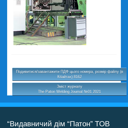
Подивитися/завантажити ПДФ цього номера, розмір файлу (в
Кбайтах):8162
Зміст журналу
The Paton Welding Journal №01 2021
“Видавничий дім “Патон” ТОВ