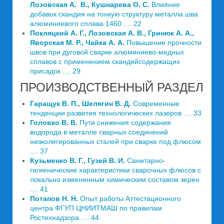
Лозовская A.
В., Кушнарева О. С.
Влияние
добавок скандия на тонкую структуру металла шва
алюминиевого сплава 1460 .... 22
Покляцкий А. Г., Лозовская А. В., Гринюк А. А.,
Яворская М. Р., Чайка А. А.
Повышение прочности
швов при дуговой сварке алюминиево-медных
сплавов с применением скандийсодержащих
присадок .... 29
ПРОИЗВОДСТВЕННЫЙ РАЗДЕЛ
Гаращук В. П., Шелягин В. Д.
Современные
тенденции развития технологических лазеров .... 33
Головко В. В.
Пути снижения содержания
водорода в металле сварных соединений
низколегированных сталей при сварке под флюсом
.... 37
Кузьменко В. Г., Гузей В. И.
Санитарно-
гигиенические характеристики сварочных флюсов с
локально измененным химическим составом зерен
.... 41
Потапов Н. Н.
Опыт работы Аттестационного
центра ФГУП ЦНИИТМАШ по правилам
Ростехнадзора .... 44