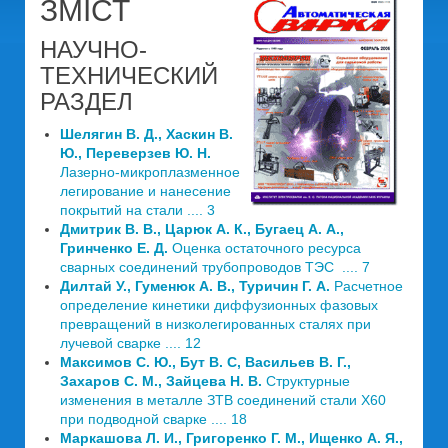
ЗМІСТ
НАУЧНО-
ТЕХНИЧЕСКИЙ
РАЗДЕЛ
Шелягин В. Д., Хаскин В.
Ю., Переверзев Ю. Н.
Лазерно-микроплазменное
легирование и нанесение
покрытий на стали .... 3
Дмитрик В. В., Царюк А. К., Бугаец А. А.,
Гринченко Е. Д.
Оценка остаточного ресурса
сварных соединений трубопроводов ТЭС .... 7
Дилтай У., Гуменюк А. В., Туричин Г. А.
Расчетное
определение кинетики диффузионных фазовых
превращений в низколегированных сталях при
лучевой сварке .... 12
Максимов С. Ю., Бут В. С, Васильев В. Г.,
Захаров С. М., Зайцева Н. В.
Структурные
изменения в металле ЗТВ соединений стали Х60
при подводной сварке .... 18
Маркашова Л. И., Григоренко Г. М., Ищенко А. Я.,