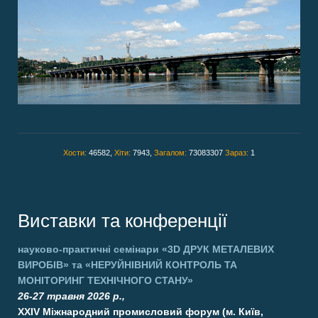
Хости:
46582,
Хіти:
7943,
Загалом:
73083307
Зараз:
1
Виставки та конференції
науково-практичні семінари
«3D ДРУК МЕТАЛЕВИХ
ВИРОБІВ»
та
«НЕРУЙНІВНИЙ КОНТРОЛЬ ТА
МОНІТОРИНГ ТЕХНІЧНОГО СТАНУ»
26-27 травня 2026 р.,
XXIV Міжнародний промисловий форум (м. Київ,