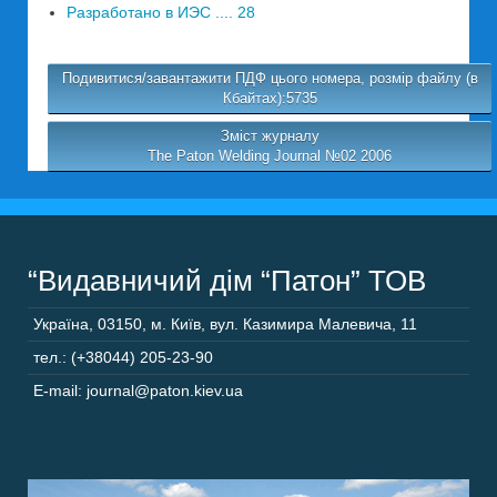
Разработано в ИЭС .... 28
Подивитися/завантажити ПДФ цього номера, розмір файлу (в
Кбайтах):5735
Зміст журналу
The Paton Welding Journal №02 2006
“Видавничий дім “Патон” ТОВ
Україна
,
03150
,
м. Київ,
вул. Казимира Малевича, 11
тел.: (+38044) 205-23-90
E-mail: journal@paton.kiev.ua