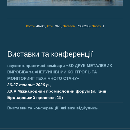
Хости:
46241,
Хіти:
7873,
Загалом:
73082966
Зараз:
1
Виставки та конференції
науково-практичні семінари
«3D ДРУК МЕТАЛЕВИХ
ВИРОБІВ»
та
«НЕРУЙНІВНИЙ КОНТРОЛЬ ТА
МОНІТОРИНГ ТЕХНІЧНОГО СТАНУ»
26-27 травня 2026 р.,
XXIV Міжнародний промисловий форум (м. Київ,
Броварський проспект, 15)
Виставки та конференції, які вже відбулись