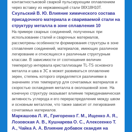
контактностыковой сваркой пульсирующим оплавлением
через вставку из нержавеющей стали 08Х18Н10Т.
Скульский В. Ю. Влияние химического состава
присадочного материала и свариваемой стали на
структуру металла в зоне сплавления 10
На примере сварных соединений, полученных при
использовании сталей и сварочных материалов,
рассмотрены особенности формирования структуры в зоне
сплавления соединений, материалов, имеющих различное
легирование и относящихся к различным структурным
классам. В зависимости от соотношения величин
температур интервала кристаллизации TL-TS основного
металла и шва в ЗС в может развиваться оплавление
зерен, степень которого определяется различиями в
значениях этих температур для сочетаемых материалов и
скоростью охлаждения металла в околошовной зоне. На
конечную структуру оказывает влияние термодинамическая
активность углерода и его перераспределение между швом
и основным металлом, что также зависит от легирования
сочетаемых материалов.
Маркашова Л. И., Григоренко Г. М., Ищенко А. Я.,
Лозовская А. В., Кушнарева О. С., Алексеенко Т.
А., Чайка А. А. Влияние добавок скандия на