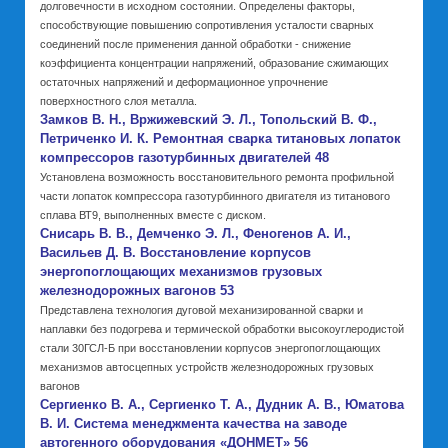
долговечности в исходном состоянии. Определены факторы,
способствующие повышению сопротивления усталости сварных
соединений после применения данной обработки - снижение
коэффициента концентрации напряжений, образование сжимающих
остаточных напряжений и деформационное упрочнение
поверхностного слоя металла.
Замков В. Н., Вржижевский Э. Л., Топольский В. Ф.,
Петриченко И. К. Ремонтная сварка титановых лопаток
компрессоров газотурбинных двигателей 48
Установлена возможность восстановительного ремонта профильной
части лопаток компрессора газотурбинного двигателя из титанового
сплава ВТ9, выполненных вместе с диском.
Снисарь В. В., Демченко Э. Л., Феногенов А. И.,
Васильев Д. В. Восстановление корпусов
энергопоглощающих механизмов грузовых
железнодорожных вагонов 53
Представлена технология дуговой механизированной сварки и
наплавки без подогрева и термической обработки высокоуглеродистой
стали 30ГСЛ-Б при восстановлении корпусов энергопоглощающих
механизмов автосцепных устройств железнодорожных грузовых
вагонов
Сергиенко В. А., Сергиенко Т. А., Дудник А. В., Юматова
В. И. Система менеджмента качества на заводе
автогенного оборудования «ДОНМЕТ» 56