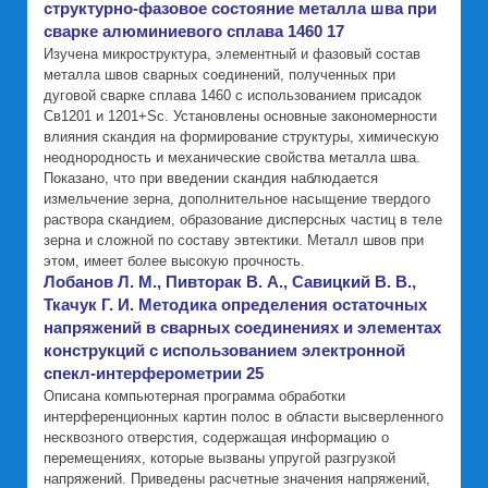
структурно-фазовое состояние металла шва при
сварке алюминиевого сплава 1460 17
Изучена микроструктура, элементный и фазовый состав
металла швов сварных соединений, полученных при
дуговой сварке сплава 1460 с использованием присадок
Св1201 и 1201+Sc. Установлены основные закономерности
влияния скандия на формирование структуры, химическую
неоднородность и механические свойства металла шва.
Показано, что при введении скандия наблюдается
измельчение зерна, дополнительное насыщение твердого
раствора скандием, образование дисперсных частиц в теле
зерна и сложной по составу эвтектики. Металл швов при
этом, имеет более высокую прочность.
Лобанов Л. М., Пивторак В. А., Савицкий В. В.,
Ткачук Г. И. Методика определения остаточных
напряжений в сварных соединениях и элементах
конструкций с использованием электронной
спекл-интерферометрии 25
Описана компьютерная программа обработки
интерференционных картин полос в области высверленного
несквозного отверстия, содержащая информацию о
перемещениях, которые вызваны упругой разгрузкой
напряжений. Приведены расчетные значения напряжений,