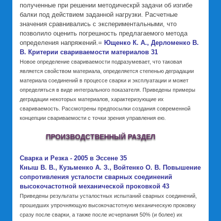
полученные при решении методическрй задачи об изгибе
балки под действием заданной нагрузки. Расчетные
значения сравнивались с экспериментальными, что
позволило оценить погрешность предлагаемого метода
Ющенко К. А., Дерломенко В.
определения напряжений.=
В. Критерии свариваемости материалов 31
Новое определение свариваемости подразумевает, что таковая
является свойством материала, определяется степенью деградации
материала соединений в процессе сварки и эксплуатации и может
определяться в виде интегрального показателя. Приведены примеры
деградации некоторых материалов, характеризующие их
свариваемость. Рассмотрены предпосылки создания современной
концепции свариваемости с точки зрения управления ею.
ПРОИЗВОДСТВЕННЫЙ РАЗДЕЛ
Сварка и Резка - 2005 в Эссене 35
Кныш В. В., Кузьменко А. З., Войтенко О. В. Повышение
сопротивления усталости сварных соединений
высокочастотной механической проковкой 43
Приведены результаты усталостных испытаний сварных соединений,
прошедших упрочняющую высокочастотную механическую проковку
сразу после сварки, а также после исчерпания 50% (и более) их