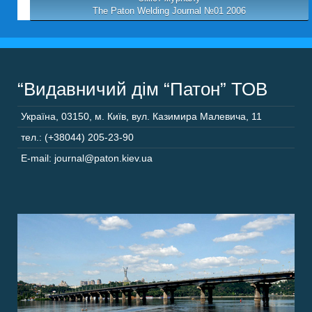
The Paton Welding Journal №01 2006
“Видавничий дім “Патон” ТОВ
Україна
,
03150
,
м. Київ,
вул. Казимира Малевича, 11
тел.: (+38044) 205-23-90
E-mail: journal@paton.kiev.ua