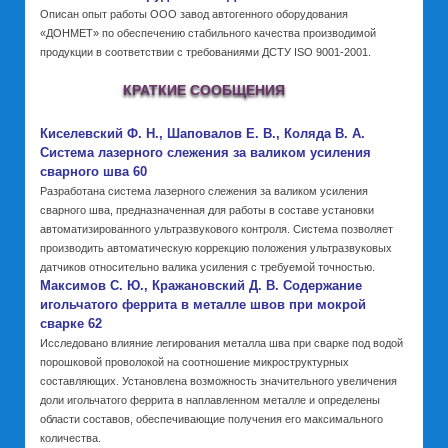
Описан опыт работы ООО завод автогенного оборудования
«ДОНМЕТ» по обеспечению стабильного качества производимой
продукции в соответствии с требованиями ДСТУ ISO 9001-2001.
КРАТКИЕ СООБЩЕНИЯ
Киселевский Ф. Н., Шаповалов Е. В., Коляда В. А.
Система лазерного слежения за валиком усиления
сварного шва 60
Разработана система лазерного слежения за валиком усиления
сварного шва, предназначенная для работы в составе установки
автоматизированного ультразвукового контроля. Система позволяет
производить автоматическую коррекцию положения ультразвуковых
датчиков относительно валика усиления с требуемой точностью.
Максимов С. Ю., Кражановский Д. В. Содержание
игольчатого феррита в металле швов при мокрой
сварке 62
Исследовано влияние легирования металла шва при сварке под водой
порошковой проволокой на соотношение микроструктурных
составляющих. Установлена возможность значительного увеличения
доли игольчатого феррита в наплавленном металле и определены
области составов, обеспечивающие получения его максимального
количества.