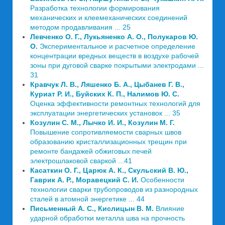
Разработка технологии формирования
механических и клеемеханических соединений
методом продавливания ... 25
Левченко О. Г., Лукьяненко А. О., Полукаров Ю.
О.
Экспериментальное и расчетное определение
концентрации вредных веществ в воздухе рабочей
зоны при дуговой сварке покрытыми электродами ...
31
Кравчук Л. В., Ляшенко Б. А., Цыбанев Г. В.,
Куриат Р. И., Буйских К. П., Налимов Ю. С.
Оценка эффективности ремонтных технологий для
эксплуатации энергетических установок ... 35
Козулин С. М., Лычко И. И., Козулин М. Г.
Повышение сопротивляемости сварных швов
образованию кристаллизационных трещин при
ремонте бандажей обжиговых печей
электрошлаковой сваркой ...41
Касаткин О. Г., Царюк А. К., Скульский В. Ю.,
Гаврик А. Р., Моравецкий С. И.
Особенности
технологии сварки трубопроводов из разнородных
сталей в атомной энергетике ... 44
Письменный А. С., Кислицын В. М.
Влияние
ударной обработки металла шва на прочность