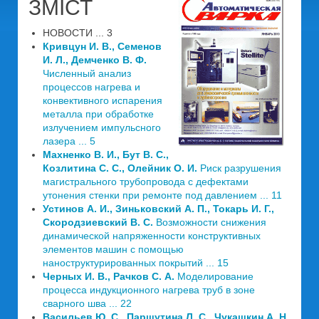
ЗМІСТ
НОВОСТИ ... 3
Кривцун И. В., Семенов
И. Л., Демченко В. Ф.
Численный анализ
процессов нагрева и
конвективного испарения
металла при обработке
излучением импульсного
лазера ... 5
Махненко В. И., Бут В. С.,
Козлитина С. С., Олейник О. И.
Риск разрушения
магистрального трубопровода с дефектами
утонения стенки при ремонте под давлением ... 11
Устинов А. И., Зиньковский А. П., Токарь И. Г.,
Скородзиевский В. С.
Возможности снижения
динамической напряженности конструктивных
элементов машин с помощью
наноструктурированных покрытий ... 15
Черных И. В., Рачков С. А.
Моделирование
процесса индукционного нагрева труб в зоне
сварного шва ... 22
Васильев Ю. С., Паршутина Л. С., Чукашкин А. Н.