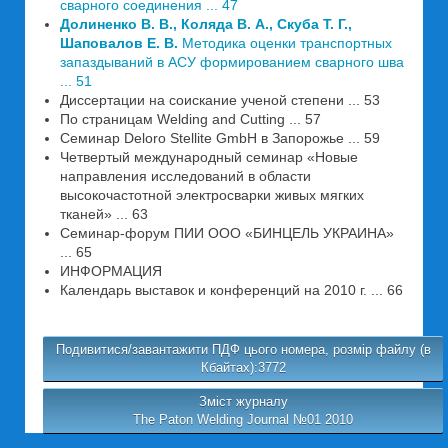
сварного соединения ... 47
Долиненко В. В., Коляда В. А., Скуба Т. Г.,
Шаповалов Е. В.
Методика оценки транспортных
запаздываний в АСУ формированием сварного шва
... 51
Диссертации на соискание ученой степени ... 53
По страницам Welding and Cutting ... 57
Семинар Deloro Stellite GmbH в Запорожье ... 59
Четвертый международный семинар «Новые
направления исследований в области
высокочастотной электросварки живых мягких
тканей» ... 63
Семинар-форум ПИИ ООО «БИНЦЕЛЬ УКРАИНА»
... 65
ИНФОРМАЦИЯ
Календарь выставок и конференций на 2010 г. ... 66
Подивитися/завантажити ПДФ цього номера, розмір файлу (в
Кбайтах):3772
Зміст журналу
The Paton Welding Journal №01 2010