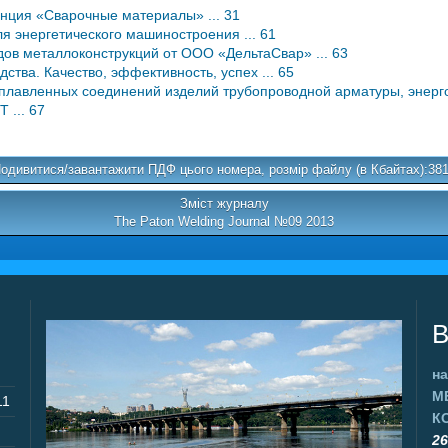
нция «Сварочные материалы» ... 31
 энергетического машиностроения ... 61
ов металлоконструкций от ООО «ДельтаСвар» ... 63
тва. Качество, эффективность, успех ... 65
аплавленных соединений изделий трубопроводной арматуры, энерго
 ... 67
одивитися/завантажити ПДФ цього номера, розмір файлу (в Кбайтах):38
Зміст журналу
The Paton Welding Journal №09 2013
В
на
М
11
К
26