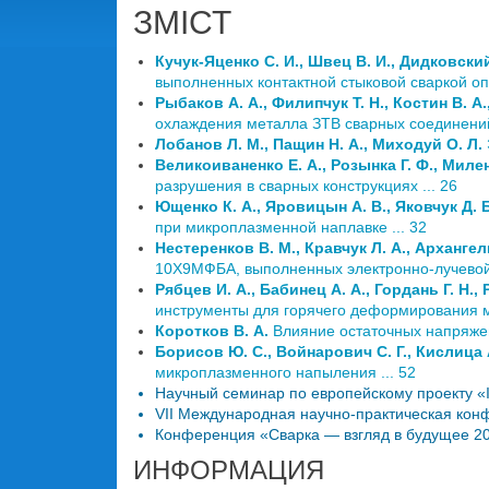
ЗМІСТ
Кучук-Яценко С. И., Швец В. И., Дидковский 
выполненных контактной стыковой сваркой оп
Рыбаков А. А., Филипчук Т. Н., Костин В. А.
охлаждения металла ЗТВ сварных соединений т
Лобанов Л. М., Пащин Н. А., Миходуй О. Л.
Великоиваненко Е. А., Розынка Г. Ф., Милен
разрушения в сварных конструкциях ... 26
Ющенко К. А., Яровицын А. В., Яковчук Д. Б
при микроплазменной наплавке ... 32
Нестеренков В. М., Кравчук Л. А., Архангел
10Х9МФБА, выполненных электронно-лучевой 
Рябцев И. А., Бабинец А. А., Гордань Г. Н., 
инструменты для горячего деформирования ме
Коротков В. А.
Влияние остаточных напряжен
Борисов Ю. С., Войнарович С. Г., Кислица 
микроплазменного напыления ... 52
Научный семинар по европейскому проекту «
VII Международная научно-практическая конф
Конференция «Сварка — взгляд в будущее 201
ИНФОРМАЦИЯ