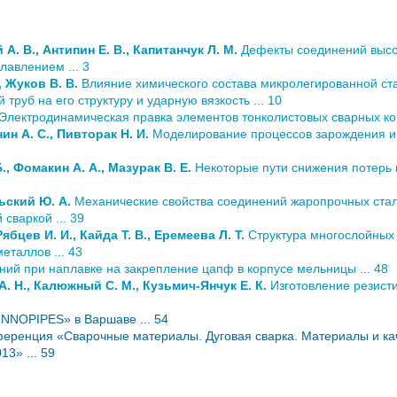
А. В., Антипин Е. В., Капитанчук Л. М.
Дефекты соединений высо
лавлением ... 3
, Жуков В. В.
Влияние химического состава микролегированной ста
руб на его структуру и ударную вязкость ... 10
Электродинамическая правка элементов тонколистовых сварных кон
ин А. С., Пивторак Н. И.
Моделирование процессов зарождения и 
., Фомакин А. А., Мазурак В. Е.
Некоторые пути снижения потерь
ьский Ю. А.
Механические свойства соединений жаропрочных ста
сваркой ... 39
Рябцев И. И., Кайда Т. В., Еремеева Л. Т.
Структура многослойных
таллов ... 43
ий при наплавке на закрепление цапф в корпусе мельницы ... 48
А. Н., Калюжный С. М., Кузьмич-Янчук Е. К.
Изготовление резист
INNOPIPES» в Варшаве ... 54
еренция «Сварочные материалы. Дуговая сварка. Материалы и каче
3» ... 59