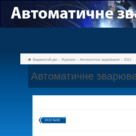
Видавничий дім
Журнали
Автоматичне зварювання
2013
Автоматичне зварюва
2013 №08