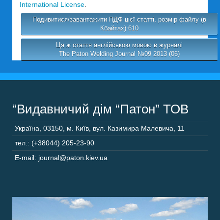
International License
.
Подивитися/завантажити ПДФ цієї статті, розмір файлу (в
Кбайтах):610
Ця ж стаття англійською мовою в журналі
The Paton Welding Journal №09 2013 (06)
“Видавничий дім “Патон” ТОВ
Україна
,
03150
,
м. Київ,
вул. Казимира Малевича, 11
тел.: (+38044) 205-23-90
E-mail: journal@paton.kiev.ua