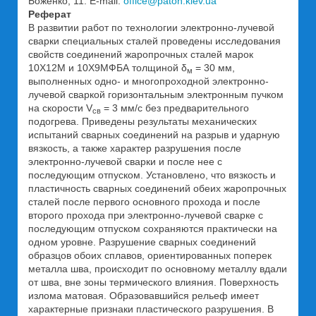
Боженко, 11. E-mail:
office@paton.kiev.ua
Реферат
В развитии работ по технологии электронно-лучевой
сварки специальных сталей проведены исследования
свойств соединений жаропрочных сталей марок
10Х12М и 10Х9МФБА толщиной δ
= 30 мм,
м
выполненных одно- и многопроходной электронно-
лучевой сваркой горизонтальным электронным пучком
на скорости V
= 3 мм/с без предварительного
св
подогрева. Приведены результаты механических
испытаний сварных соединений на разрыв и ударную
вязкость, а также характер разрушения после
электронно-лучевой сварки и после нее с
последующим отпуском. Установлено, что вязкость и
пластичность сварных соединений обеих жаропрочных
сталей после первого основного прохода и после
второго прохода при электронно-лучевой сварке с
последующим отпуском сохраняются практически на
одном уровне. Разрушение сварных соединений
образцов обоих сплавов, ориентированных поперек
металла шва, происходит по основному металлу вдали
от шва, вне зоны термического влияния. Поверхность
излома матовая. Образовавшийся рельеф имеет
характерные признаки пластического разрушения. В