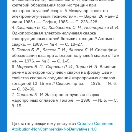
критерий образования горячих трещин при
электроннолучевой сварке // Междунар. конф. по
электроннолучевым технологиям. — Варна, 26 мая– 2
июня 1985 г. — София, 1985. — С. 223–228.
4.
Касаткин Б. С., Ковбасенко С. Н., Нестеренко В. И.
Однопроходная электроннолучевая сварка
конструкционных сталей больших толщин // Автомат.
сварка. — 1989. — № 4. — С. 18–27.
5.
Патон Б. Е., Лесков Г. И., Живага Л. И.
Специфика
образования шва при электроннолучевой сварке // Там
же. — 1976. — № 3. — С. 1–5.
6.
Морочко В. П., Сорокин Л. И., Зорин Н. Я.
Влияние
режима электроннолучевой сварки на форму шва и
свойства сварных соединений жаропрочных сплавов
толщиной 10–15 мм // Свароч. пр-во. — 1975. — № 6.
— С. 32–36.
7.
Сорокин Л. И.
Электронно-лучевая сварка
жаропрочных сплавов // Там же. — 1998. — № 5. — С.
9–15.
Ця стаття у відкритому доступі за
Creative Commons
Attribution-NonCommercial-NoDerivatives 4.0