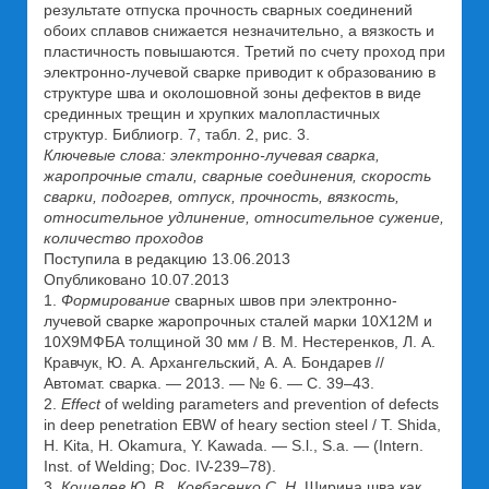
результате отпуска прочность сварных соединений
обоих сплавов снижается незначительно, а вязкость и
пластичность повышаются. Третий по счету проход при
электронно-лучевой сварке приводит к образованию в
структуре шва и околошовной зоны дефектов в виде
срединных трещин и хрупких малопластичных
структур. Библиогр. 7, табл. 2, рис. 3.
Ключевые слова: электронно-лучевая сварка,
жаропрочные стали, сварные соединения, скорость
сварки, подогрев, отпуск, прочность, вязкость,
относительное удлинение, относительное сужение,
количество проходов
Поступила в редакцию 13.06.2013
Опубликовано 10.07.2013
1.
Формирование
сварных швов при электронно-
лучевой сварке жаропрочных сталей марки 10Х12М и
10Х9МФБА толщиной 30 мм / В. М. Нестеренков, Л. А.
Кравчук, Ю. А. Архангельский, А. А. Бондарев //
Автомат. сварка. — 2013. — № 6. — С. 39–43.
2.
Effect
of welding parameters and prevention of defects
in deep penetration EBW of heary section steel / T. Shida,
H. Kita, H. Okamura, Y. Kawada. — S.l., S.a. — (Intern.
Inst. of Welding; Doc. IV-239–78).
3.
Кошелев Ю. В., Ковбасенко С. Н.
Ширина шва как