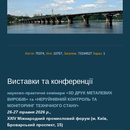
Хости:
75374,
Хіти:
10757,
Загалом:
73194527
Зараз:
1
Виставки та конференції
науково-практичні семінари
«3D ДРУК МЕТАЛЕВИХ
ВИРОБІВ»
та
«НЕРУЙНІВНИЙ КОНТРОЛЬ ТА
МОНІТОРИНГ ТЕХНІЧНОГО СТАНУ»
26-27 травня 2026 р.,
XXIV Міжнародний промисловий форум (м. Київ,
Броварський проспект, 15)