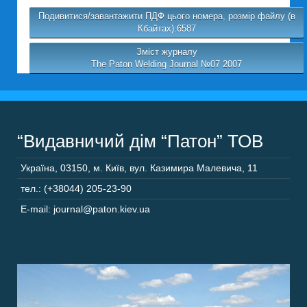
Подивитися/завантажити ПДФ цього номера, розмір файлу (в
Кбайтах):6587
Зміст журналу
The Paton Welding Journal №07 2007
“Видавничий дім “Патон” ТОВ
Україна
,
03150
,
м. Київ,
вул. Казимира Малевича, 11
тел.: (+38044) 205-23-90
E-mail: journal@paton.kiev.ua