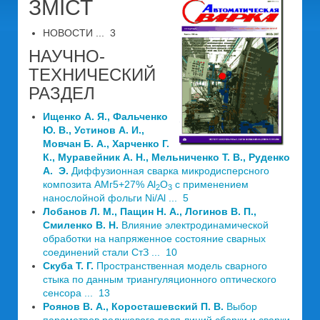
ЗМІСТ
НОВОСТИ ... 3
НАУЧНО-
ТЕХНИЧЕСКИЙ
РАЗДЕЛ
Ищенко А. Я., Фальченко
Ю. В., Устинов А. И.,
Мовчан Б. А., Харченко Г.
К., Муравейник А. Н., Мельниченко Т. В., Руденко
A. Э.
Диффузионная сварка микродисперсного
композита АМг5+27% Al
O
с применением
2
3
нанослойной фольги Ni/Al ... 5
Лобанов Л. М., Пащин Н. А., Логинов В. П.,
Смиленко В. Н.
Влияние электродинамической
обработки на напряженное состояние сварных
соединений стали СтЗ ... 10
Скуба Т. Г.
Пространственная модель сварного
стыка по данным триангуляционного оптического
сенсора ... 13
Роянов В. А., Коросташевский П. В.
Выбор