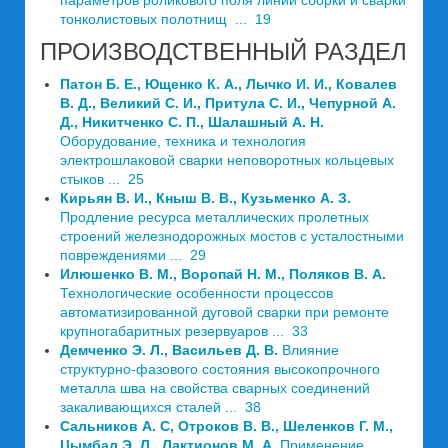
параметров роликового поля линий сборки и сварки
тонколистовых полотнищ ... 19
ПРОИЗВОДСТВЕННЫЙ РАЗДЕЛ
Патон Б. Е., Ющенко К. А., Лычко И. И., Ковалев
В. Д., Великий С. И., Притула С. И., Чепурной А.
Д., Никитченко С. П., Шалашный А. Н.
Оборудование, техника и технология
электрошлаковой сварки неповоротных кольцевых
стыков ... 25
Кирьян В. И., Кныш В. В., Кузьменко А. З.
Продление ресурса металлических пролетных
строений железнодорожных мостов с усталостными
повреждениями ... 29
Илюшенко В. М., Воропай Н. М., Поляков В. А.
Технологические особенности процессов
автоматизи­рованной дуговой сварки при ремонте
крупногабаритных резервуаров ... 33
Демченко Э. Л., Васильев Д. В.
Влияние
структурно-фазового состояния высокопрочного
металла шва на свойства сварных соединений
закаливающихся сталей ... 38
Сальников А. С, Отроков В. В., Шеленков Г. М.,
Цымбал Э. Л., Лактионов М. А.
Применение