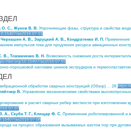
ЗДЕЛ
О. С., Жуков В. В.
Упрочняющие фазы, структура и свойства мо
g/10.15407/as2016.07.01
 Черкашин А. В., Заруцкий А. В., Кондратенко И. П.
Применение 
анием импульсов тока для продления ресурса авиационных констр
. В., Товмаченко В. Н.
Возможность снижения роста интерметалл
tps://doi.org/10.15407/as2016.07.03
нно-порошковой наплавки шнеков экструдеров и термопластавтома
ДЕЛ
ибрационной обработки сварных конструкций (Обзор) ... 28
https:/
ляйтнер В.
Управление механическими свойствами высокопрочных с
лирование и расчет сварных ребер жесткости при изготовлении к
2016.07.07
 А., Скуба Т. Г., Клищар Ф. С.
Применение роботизированной и м
/10.15407/as2016.07.08
рода на процесс образования вызываемых азотом пор при дуговой