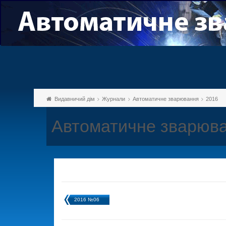
Видавничий дім
Журнали
Автоматичне зварювання
2016
Автоматичне зварюва
2016 №06