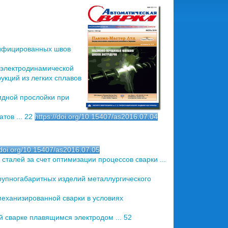
дифицированных швов
электродинамической
укций из легких сплавов
идной прослойки при
тов ... 22
https://doi.org/10.15407/as2016.07.04
/doi.org/10.15407/as2016.07.05
талей за счет оптимизации процессов сварки ...
рупногабаритных изделий металлургического
еханизированной сварки в условиях
 сварке плавящимся электродом ... 52