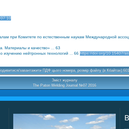
.07.10
алам при Комитете по естественным наукам Международной ассоци
 Материалы и качество» ... 63
 изучению нейтронных технологий ... 66
https://doi.org/10.15407/a
одивитися/завантажити ПДФ цього номера, розмір файлу (в Кбайтах):60
Зміст журналу
The Paton Welding Journal №07 2016
В