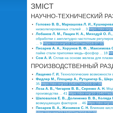
ЗМІСТ
НАУЧНО-ТЕХНИЧЕСКИЙ РА
Головко В. В., Маркашова Л. И., Кушнарева 
низколегированных сталей ... 3
https://doi.or
Лобанов Л. М., Пащин Н. А., Миходуй О. Л.,
обработки с амплитудно-частотным регулиров
... 9
https://doi.org/10.15407/as2016.07.02
Писарев А. А., Хорунов В. Ф. , Максимова С
пайке стали припоями медь–фосфор ... 18
ht
Сом А. И.
Сплав на основе железа для плазме
ПРОИЗВОДСТВЕННЫЙ РАЗ
Лащенко Г. И.
Технологические возможности в
Фидлер М., Плоцнер А., Рутцингер Б., Шер
35
https://doi.org/10.15407/as2016.07.06
Лоза А. В., Чигарев В. В., Серенко А. Н.
Моде
производства ... 41
https://doi.org/10.15407/as
Шаповалов Е. В., Долиненко В. В., Коляда В.
возмущающих факторов ... 46
https://doi.org
Писарев В. А., Жизняков С. Н.
Влияние кисло
https://doi.org/10.15407/as2016.07.09