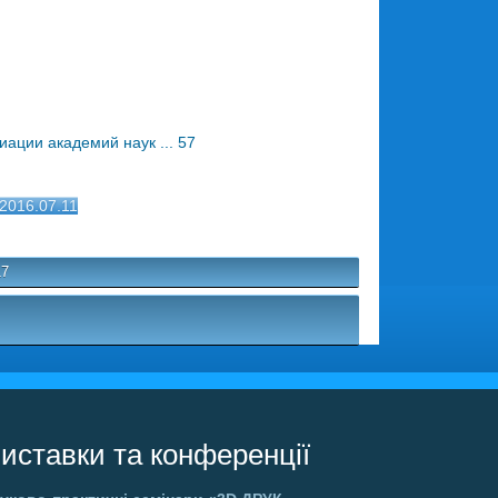
ации академий наук ... 57
s2016.07.11
17
иставки та конференції