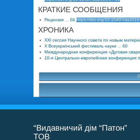
КРАТКИЕ СООБЩЕНИЯ
Рецензия ... 56
https://doi.org/10.15407/as2016
ХРОНИКА
XXI сессия Научного совета по новым матери
X Всеукраїнський фестиваль науки ... 60
Международная конференция «Дуговая сварка.
10-я Центрально-европейская конференция по
П
“Видавничий дім “Патон”
ТОВ