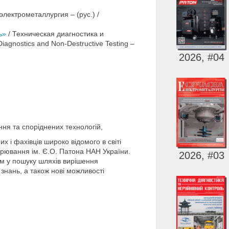
лектрометаллургия – (рус.) /
ь»
/ Техническая диагностика и
iagnostics and Non-Destructive Testing –
2026, #04
ання та споріднених технологій,
их і фахівців широко відомого в світі
арювання ім. Є.О. Патона НАН України.
2026, #03
ам у пошуку шляхів вирішення
 знань, а також нові можливості