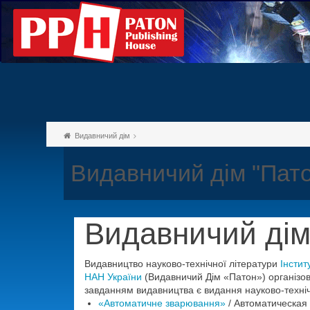
Видавничий дім
Видавничий дім "Пат
Видавничий дім
Видавництво науково-технічної літератури
Інстит
НАН України
(Видавничий Дім «Патон») організов
завданням видавництва є видання науково-техніч
«Автоматичне зварювання»
/ Автоматическая с