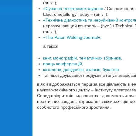
(англ.);
«Сучасна електрометалургія»
/ Современная э
Electrometallurgy Today – (англ.);
«Технічна діагностика та неруйнівний контрол
неразрушающий контроль – (рус.) / Technical D
(англ.);
«The Paton Welding Journal»,
а також
книг, монографій, тематичних збірників,
праць конференцій,
каталогів, довідників, атласів, буклетів
та іншої друкованої продукції в галузі зварюв
в якій відображається перш за все діяльність вчен
науково-технічного центру – Інституту електрозв
Серед пріоритетів видавництва: допомога читач
практичних завдань, отриманні важливих і цінних
особистого професійного зростання.