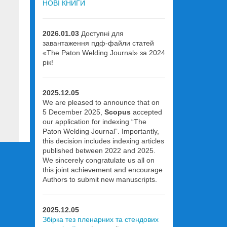
НОВІ КНИГИ
2026.01.03
Доступні для
завантаження пдф-файли статей
«The Paton Welding Journal» за 2024
рік!
2025.12.05
We are pleased to announce that on
5 December 2025,
Scopus
accepted
our application for indexing “The
Paton Welding Journal”. Importantly,
this decision includes indexing articles
published between 2022 and 2025.
We sincerely congratulate us all on
this joint achievement and encourage
Authors to submit new manuscripts.
2025.12.05
Збірка тез пленарних та стендових