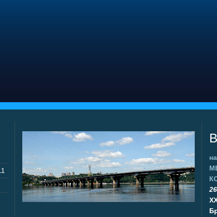
В
на
М
11
К
26
X
Бр