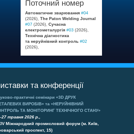
Поточний номер
Автоматичне зварювання
#04
(2026),
The Paton Welding Journal
#07
(2026),
Сучасна
електрометалургія
#03
(2026),
Технічна діагностика
та неруйнівний контроль
#02
(2026),
иставки та конференції
уково-практичні семінари
«3D ДРУК
ЕТАЛЕВИХ ВИРОБІВ»
та
«НЕРУЙНІВНИЙ
ОНТРОЛЬ ТА МОНІТОРИНГ ТЕХНІЧНОГО СТАНУ»
-27 травня 2026 р.,
XIV Міжнародний промисловий форум (м. Київ,
оварський проспект, 15)