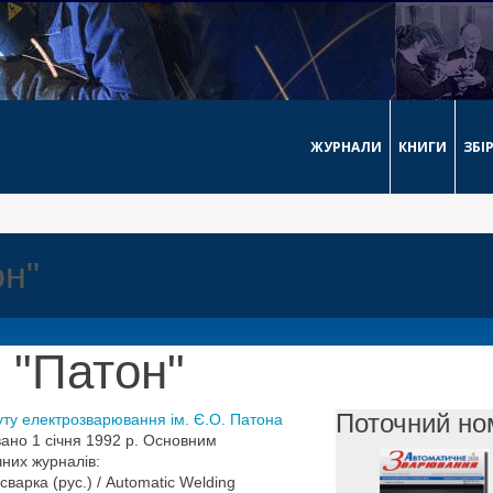
ЖУРНАЛИ
КНИГИ
ЗБІ
он"
 "Патон"
Поточний но
уту електрозварювання ім. Є.О. Патона
ано 1 січня 1992 р. Основним
них журналів:
варка (рус.) / Automatic Welding