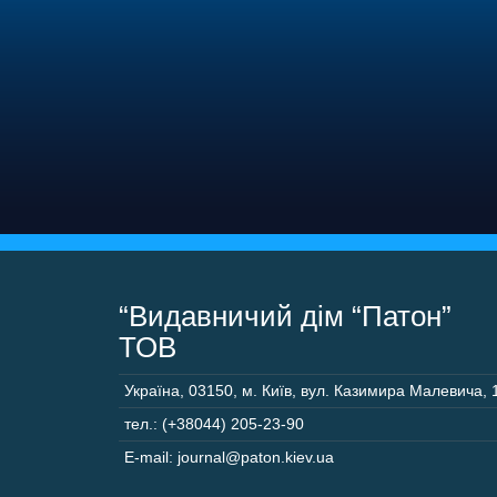
“Видавничий дім “Патон”
ТОВ
Україна
,
03150
,
м. Київ,
вул. Казимира Малевича, 
тел.: (+38044) 205-23-90
E-mail: journal@paton.kiev.ua