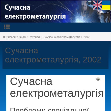
Видавничий дім
Журнали
Сучасна електрометалургія
2002
Сучасна
електрометалургія, 2002
Сучасна
електрометалургія
Проблеми спеціальної