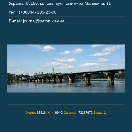
Україна
,
03150
,
м. Київ,
вул. Казимира Малевича, 11
тел.: (+38044) 205-23-90
E-mail: journal@paton.kiev.ua
Хости:
68818,
Хіти:
9940,
Загалом:
73187971
Зараз:
1