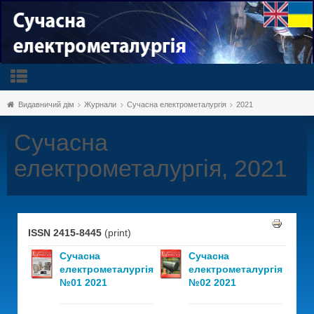
Видавничий дім
Журнали
Сучасна електрометалургія
2021
Сучасна
електрометалургія, 2021
ISSN 2415-8445
(print)
Сучасна
Сучасна
електрометалургія
електрометалургія
№01 2021
№02 2021