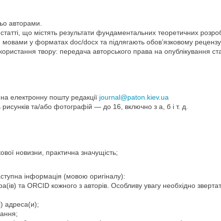
ьо авторами.
статті, що містять результати фундаментальних теоретичних розро
ю мовами у форматах doc/docx та підлягають обов’язковому реценз
икористання твору: передача авторського права на опублікування ст
 на електронну пошту редакції
journal@paton.kiev.ua
 рисунків та/або фотографій — до 16, включно з а, б і т. д.
кової новизни, практична значущість;
наступна інформація (мовою оригіналу):
ра(ів) та ORCID кожного з авторів. Особливу увагу необхідно звертат
) адреса(и);
вання;