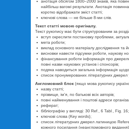
анотація обсягом 1800–2000 знаків, яка повин
найбільш вагомі результати. Анотація повинна
коротко відображати зміст статті;
ключові слова — не більше 8-ми слів.
Текст статті мовою оригіналу.
Текст рукопису має бути структурованим за розд
вступ окреслити постановку проблеми, актуальн
мета роботи;
виклад основного матеріалу дослідження та йо
висновки навести підсумки роботи, наукову н
фінансування роботи інформація про джерело 
повні назви наукових установ і спонсорів;
подяка наводиться загальна інформація щодо б
список пронумерованих літературних джерел у
Англомовний блок
(якщо мова рукопису україн
назву статті;
прізвище, ім'я, по батькові всіх авторів;
повні найменування і поштові адреси організа
реферат;
бібліографію у вигляді: 30 Ref., 6 Tabl., Fig. 16;
ключові слова (Key words);
список літературних джерел латиницєю Referen
кожного посилання (неангломовного видання) в 