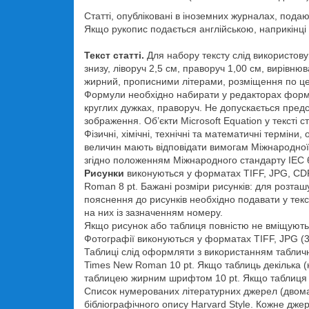
Статті, опубліковані в іноземних журналах, пода
Якщо рукопис подається англійською, наприкінці 
Текст статті.
Для набору тексту слід використову
знизу, ліворуч 2,5 см, праворуч 1,00 см, вирівн
жирний, прописними літерами, розміщення по цен
Формули необхідно набирати у редакторах форму
круглих дужках, праворуч. Не допускається предс
зображення. Об’єкти Microsoft Equation у текст
Фізичні, хімічні, технічні та математичні термі
величин мають відповідати вимогам Міжнародної
згідно положенням Міжнародного стандарту IEC 
Рисунки
виконуються у форматах TIFF, JPG, CDR 
Roman 8 pt. Бажані розміри рисунків: для розта
пояснення до рисунків необхідно подавати у текс
на них із зазначенням номеру.
Якщо рисунок або таблиця повністю не вміщуються
Фотографії виконуються у форматах TIFF, JPG (3
Таблиці слід оформляти з використанням табличн
Times New Roman 10 pt. Якщо таблиць декілька (
таблицею жирним шрифтом 10 pt. Якщо таблиця 
Список нумерованих літературних джерел (двома 
бібліографічного опису Harvard Style. Кожне дж