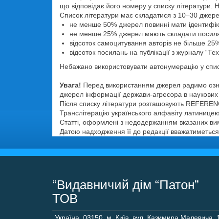
що відповідає його номеру у списку літератури.
Список літератури має складатися з 10–30 джерел
не менше 50% джерел повинні мати ідентифік
не менше 25% джерел мають складати посиланн
відсоток самоцитування авторів не більше 25
відсоток посилань на публікації з журналу “Те
Небажано використовувати автонумерацію у списк
Увага!
Перед використанням джерел радимо озна
джерел інформації держави-агресора в наукових 
Після списку літератури розташовують REFEREN
Транслітерацію українського алфавіту латиницею 
Статті, оформлені з недодержанням вказаних вим
Датою надходження її до редакції вважатиметься
“Видавничий дім “Патон”
ТОВ
Україна
,
03150
,
м. Київ,
вул. Казимира Малевича, 