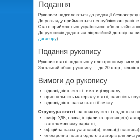
Подання
Рукописи надсилаються до редакції безпосередн
До розгляду приймаються неопубліковані раніше 
Статті приймаються українською або англійсько
До рукописів додається ліцензійний договір на в
договору
).
Подання рукопису
Рукопис статті подається у електронному вигляді
Загальний обсяг рукопису — до 20 стор., кількість
Вимоги до рукопису
відповідність статті тематиці журналу;
оригінальність матеріалу статті, наявність нау
відповідність назви статті її змісту.
Структура статті
: на початку статті надається 
шифр УДК, назва, ініціали та прізвище(а) авто
в англомовному варіанті;
офіційна назва установи(в), повна(і) поштова(і
електронна пошта одного з авторів для листу