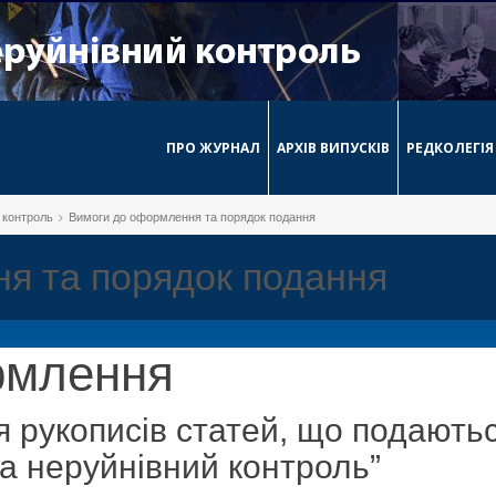
ПРО ЖУРНАЛ
АРХІВ ВИПУСКІВ
РЕДКОЛЕГІЯ
й контроль
Вимоги до оформлення та порядок подання
я та порядок подання
рмлення
рукописів статей, що подаютьс
та неруйнівний контроль”