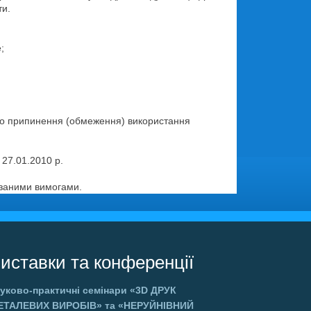
ти.
;
 припинення (обмеження) використання
 27.01.2010 р.
азаними вимогами.
иставки та конференції
уково-практичні семінари
«3D ДРУК
ЕТАЛЕВИХ ВИРОБІВ»
та
«НЕРУЙНІВНИЙ