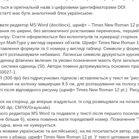
ються в оригінальній назві з цифровими ідентифікаторами DOI.
статті має бути аналогічний блок українською.
вати редактор МS Word (dос/docx), шрифт – Times New Roman 12 pt
ювання по ширині, без автоматичної розстановки перенесень, перший 
тру. Стаття оформлюється без колонтитулів та нумерації сторінок.
л MathType у вигляді окремих об’єктів. Шрифт Times New Roman 12
тавлення формули та її номера у вигляді таблиці. Символи у формул
і статті розташовувати небажано. Латинські символи друкуються кур
ни, одиниці фізичних величин та умовні позначення мають бути зага
 системи одиниць (SI). Автори повинні дотримуватись основних пр
60027-1.
(300 dpi) без підрисункових підписів і вставляються у текст як “ри
шування на колонку завширшки 8,5 см, для розташування на полосу з
ті після відповідного рисунку (шрифт Times New Roman 12 pt.). Рис
 на сторінці, де вперше згадуються, їх слід розміщувати на початк
00 dpi, CMYK/Grayscale).
ого редактора MS Word та подавати у тексті після першого посила
не більше 6), кожна повинна мати порядковий номер. Позначення “Т
одна, вона не нумерується.
мовами українською та англійською), на які посилається автор, о
ерело з абзацу, шрифт Times New Roman 12 pt. У тексті цитоване д