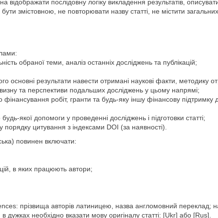
на відображати послідовну логіку викладення результатів, описува
 бути змістовною, не повторювати назву статті, не містити загальни
ілами:
ість обраної теми, аналіз останніх досліджень та публікацій;
го основні результати навести отримані наукові факти, методику о
овизну та перспективи подальших досліджень у цьому напрямі;
фінансування робіт, гранти та будь-яку іншу фінансову підтримку 
удь-якої допомоги у проведенні досліджень і підготовки статті;
 порядку цитування з індексами DOI (за наявності).
ська) повинен включати:
цій, в яких працюють автори;
ces: прізвища авторів латиницею, назва англомовний переклад; наз
дужках необхідно вказати мову оригіналу статті: [Ukr] або [Rus].