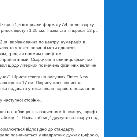
 через 1,5 інтервали формату А4, поля зверху,
рядок відступ 1,25 см. Назва статті шрифт 12 pt,
 pt, вирівнювання по центру, нумерація в
ах та у тексті повинні мати однакові
сивом, грецьки прямим шрифтом.
льноприйнятними. Скорочення одиниць фізичних
авил щодо літерних позначень фізичних величин
сунок”. Шрифт тексту на рисунках Times New
авширшки 17 см. Підрисункові підписі та
унки подавати у тексті після першого посилання
у наступної сторінки.
ння на таблицю із зазначенням її номеру, шрифт
аблиця 1. Назва таблиці” друкується ліворуч над
формлюється відповідно до стандарту
жерело позначається у квадратних дужках цифрою,