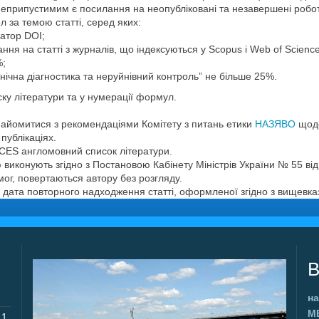
 Неприпустимим є посилання на неопубліковані та незавершені робо
 за темою статті, серед яких:
атор DOI;
я на статті з журналів, що індексуються у Scopus і Web of Science
%;
хнічна діагностика та неруйнівний контроль” не більше 25%.
у літератури та у нумерації формул.
йомитися з рекомендаціями Комітету з питань етики
НАЗЯВО
щодо
публікаціях.
CES англомовний список літератури.
виконують згідно з Постановою Кабінету Міністрів України № 55 від
ог, повертаються автору без розгляду.
 дата повторного надходження статті, оформленої згідно з вищевк
В
на
М
11