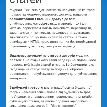
Журнал “Технічна діагностика та неруйнівний контроль”
працює за моделлю відкритого доступу, надаючи
безкоштовний і вільний доступ
до всіх
опублікованих матеріалів як для авторів, так і для
читачів. Користувачі мають можливість переглядати,
завантажувати, копіювати, поширювати, друкувати,
здійснювати пошук повних текстів статей, а також
розміщувати HTML-посилання на них без необхідності
отримання дозволу від автора чи видавця.
Видавець журналу не стягує з авторів жодних
платежів
на будь-якому етапі редакційно-видавничого
процесу, публікація статей в журналі є безкоштовною.
Видавець не стягує плату за подання, обробку,
рецензування, опублікування і доступ до опублікованих
матеріалів.
Здобувачі третього рівня
вищої освіти бюджетної
форми навчання звільняються від будь-яких витрат,
пов’язаних із опрацюванням, рецензуванням та/або
публікацією статей, за умови подання одноосібно
виконаних наукових робіт (без співавторів).