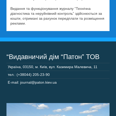
Видання та функціонування журналу “Технічна
діагностика та неруйнівний контроль” здійснюється за
кошти, отримані за рахунок передплати та розміщення
реклами.
“Видавничий дім “Патон” ТОВ
Україна
,
03150
,
м. Київ,
вул. Казимира Малевича, 11
тел.: (+38044) 205-23-90
E-mail: journal@paton.kiev.ua