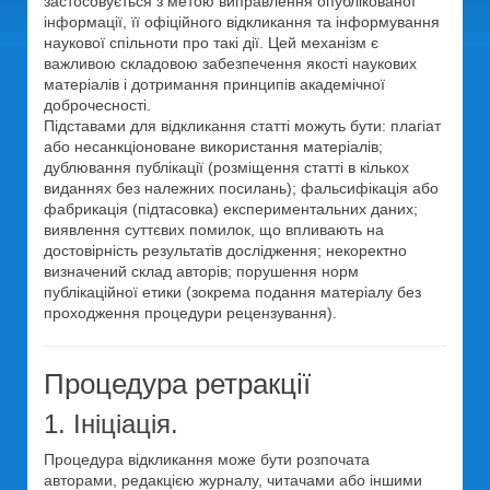
застосовується з метою виправлення опублікованої
інформації, її офіційного відкликання та інформування
наукової спільноти про такі дії. Цей механізм є
важливою складовою забезпечення якості наукових
матеріалів і дотримання принципів академічної
доброчесності.
Підставами для відкликання статті можуть бути: плагіат
або несанкціоноване використання матеріалів;
дублювання публікації (розміщення статті в кількох
виданнях без належних посилань); фальсифікація або
фабрикація (підтасовка) експериментальних даних;
виявлення суттєвих помилок, що впливають на
достовірність результатів дослідження; некоректно
визначений склад авторів; порушення норм
публікаційної етики (зокрема подання матеріалу без
проходження процедури рецензування).
Процедура ретракції
1. Ініціація.
Процедура відкликання може бути розпочата
авторами, редакцією журналу, читачами або іншими