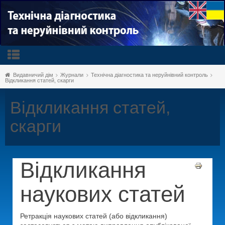
Видавничий дім
Журнали
Технічна діагностика та неруйнівний контроль
Відкликання статей, скарги
Відкликання статей,
скарги
Відкликання
наукових статей
Ретракція наукових статей (або відкликання)