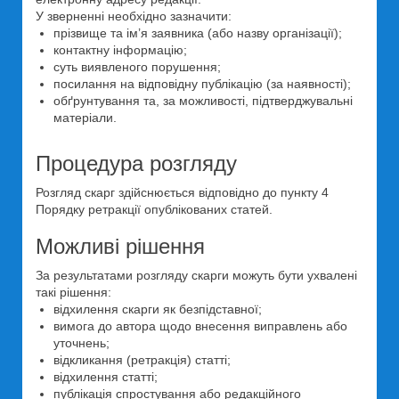
У зверненні необхідно зазначити:
прізвище та ім’я заявника (або назву організації);
контактну інформацію;
суть виявленого порушення;
посилання на відповідну публікацію (за наявності);
обґрунтування та, за можливості, підтверджувальні
матеріали.
Процедура розгляду
Розгляд скарг здійснюється відповідно до пункту 4
Порядку ретракції опублікованих статей.
Можливі рішення
За результатами розгляду скарги можуть бути ухвалені
такі рішення:
відхилення скарги як безпідставної;
вимога до автора щодо внесення виправлень або
уточнень;
відкликання (ретракція) статті;
відхилення статті;
публікація спростування або редакційного