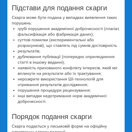
Підстави для подання скарги
Скарга може бути подана у випадках виявлення таких
порушень:
грубі порушення академічної доброчесності (плагіат,
фальсифікація або фабрикація даних);
суттєві помилки (експериментальні або
розрахункові), що ставлять під сумнів достовірність
результатів;
дублювання публікації (попереднє оприлюднення
статті в іншому виданні);
наявність прихованого конфлікту інтересів, який міг
вплинути на результати або їх трактування;
нерозкрите використання ШІ-технологій для
отримання результатів дослідження;
порушення процедури рецензування;
інші випадки недотримання норм академічної
доброчесності.
Порядок подання скарги
Скарга подається у письмовій формі на офіційну
електронну адресу редакції.