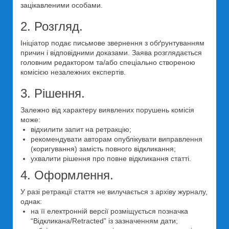
зацікавленими особами.
2. Розгляд.
Ініціатор подає письмове звернення з обґрунтуванням
причин і відповідними доказами. Заява розглядається
головним редактором та/або спеціально створеною
комісією незалежних експертів.
3. Рішення.
Залежно від характеру виявлених порушень комісія
може:
відхилити запит на ретракцію;
рекомендувати авторам опублікувати виправлення
(коригування) замість повного відкликання;
ухвалити рішення про повне відкликання статті.
4. Оформлення.
У разі ретракції стаття не вилучається з архіву журналу,
однак:
на її електронній версії розміщується позначка
“Відкликана/Retracted” із зазначенням дати;