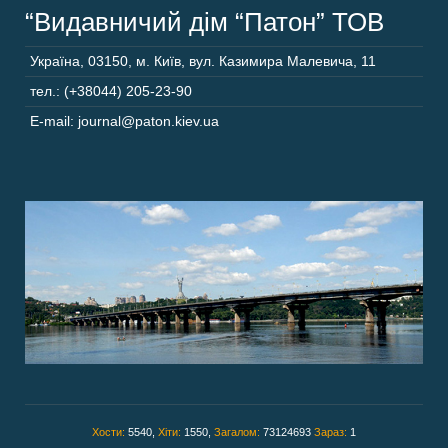
“Видавничий дім “Патон” ТОВ
Україна
,
03150
,
м. Київ,
вул. Казимира Малевича, 11
тел.: (+38044) 205-23-90
E-mail: journal@paton.kiev.ua
Хости:
5540,
Хіти:
1550,
Загалом:
73124693
Зараз:
1