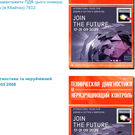
завантажити ПДФ цього номера,
 (в Кбайтах):7812
агностика та неруйнівний
03 2008