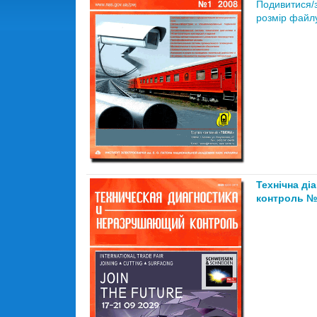
Подивитися/
розмір файлу
Технічна ді
контроль №