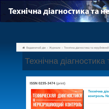
Видавничий дім
Журнали
Технічна діагностика та неруйнівни
Технічна діагностика
ISSN 0235-3474
(print)
Технічна ді
контроль №