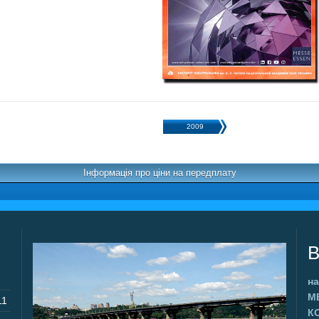
2009
Інформація про ціни на передплату
В
на
М
11
К