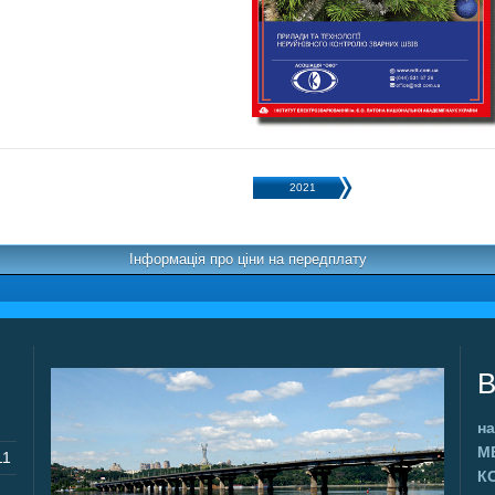
2021
Інформація про ціни на передплату
В
на
М
11
К