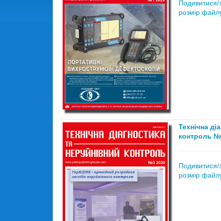
Подивитися/
розмір файлу
Технічна ді
контроль №
Подивитися/
розмір файлу