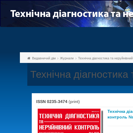
Видавничий дім
Журнали
Технічна діагностика та неруйнівни
Технічна діагностика
ISSN 0235-3474
(print)
Технічна ді
контроль №