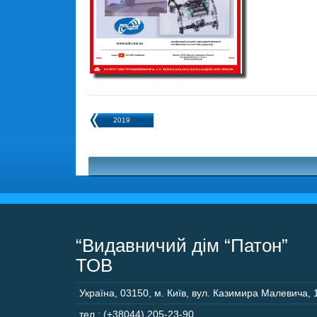
2019
“Видавничий дім “Патон”
ТОВ
Україна
,
03150
,
м. Київ,
вул. Казимира Малевича, 
тел.: (+38044) 205-23-90