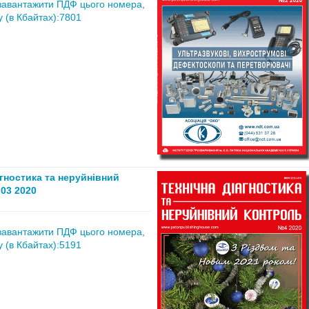
завантажити ПДФ цього номера,
 (в Кбайтах):7801
агностика та неруйнівний
03 2020
завантажити ПДФ цього номера,
 (в Кбайтах):5191