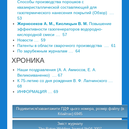
Способы производства порошков с
квазикристаллической составляющей для
газотермического нанесения покрытий (Обзор) ....
53
Жерносеков А. М., Кислицын В. М.
Повышение
эффективности газогенераторов водородно-
кислородной смеси .... 57
Новости .... 59
Патенты в области сварочного производства .... 61
По зарубежным журналам .... 64
ХРОНИКА
Наши поздравления (А. А. Аммосов, Е. А.
Великоиваненко) .... 67
К 75-летию со дня рождения В. Ф. Лапчинского ....
68
ИНФОРМАЦИЯ .... 69
Подивитися/завантажити ПДФ цього номера, розмір файлу (в
Кбайтах):6945
Зміст журналу
The Paton Welding Journal №04 2007