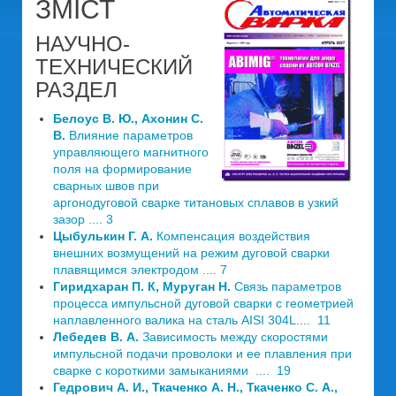
ЗМІСТ
НАУЧНО-
ТЕХНИЧЕСКИЙ
РАЗДЕЛ
Белоус В. Ю., Ахонин С.
В.
Влияние параметров
управляющего магнитного
поля на формирование
сварных швов при
аргонодуговой сварке титановых сплавов в узкий
зазор .... 3
Цыбулькин Г. А.
Компенсация воздействия
внешних возмущений на режим дуговой сварки
плавящимся электродом .... 7
Гиридхаран П. К, Муруган Н.
Связь параметров
процесса импульсной дуговой сварки с геометрией
наплавленного валика на сталь AISI 304L.... 11
Лебедев В. А.
Зависимость между скоростями
импульсной подачи проволоки и ее плавления при
сварке с короткими замыканиями .... 19
Гедрович А. И., Ткаченко А. Н., Ткаченко С. А.,