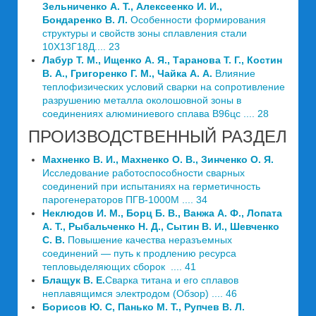
Зельниченко А. Т., Алексеенко И. И.,
Бондаренко В. Л.
Особенности формирования
структуры и свойств зоны сплавления стали
10Х13Г18Д.... 23
Лабур Т. М., Ищенко А. Я., Таранова Т. Г., Костин
В. А., Григоренко Г. М., Чайка А. А.
Влияние
теплофизических условий сварки на сопротивление
разрушению металла околошовной зоны в
соединениях алюминиевого сплава В96цс .... 28
ПРОИЗВОДСТВЕННЫЙ РАЗДЕЛ
Махненко В. И., Махненко О. В., Зинченко О. Я.
Исследование работоспособности сварных
соединений при испытаниях на герметичность
парогенераторов ПГВ-1000М .... 34
Неклюдов И. М., Борц Б. В., Ванжа А. Ф., Лопата
А. Т., Рыбальченко Н. Д., Сытин В. И., Шевченко
С. В.
Повышение качества неразъемных
соединений — путь к продлению ресурса
тепловыделяющих сборок .... 41
Блащук В. Е.
Сварка титана и его сплавов
неплавящимся электродом (Обзор) .... 46
Борисов Ю. С, Панько М. Т., Рупчев В. Л.