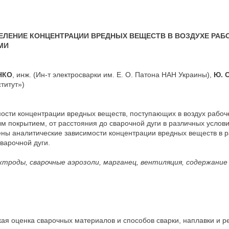
ЕЛЕНИЕ КОНЦЕНТРАЦИИ ВРЕДНЫХ ВЕЩЕСТВ В ВОЗДУХЕ РАБ
МИ
НКО
, инж. (Ин-т электросварки им. Е. О. Патона НАН Украины),
Ю. 
титут»)
ости концентрации вредных веществ, поступающих в воздух рабоч
ым покрытием, от расстояния до сварочной дуги в различных усло
ены аналитические зависимости концентрации вредных веществ в р
варочной дуги.
ктроды, сварочные аэрозоли, марганец, вентиляция, содержание 
ая оценка сварочных материалов и способов сварки, наплавки и р