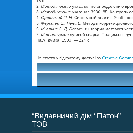
15 с.
2.
Методические
указания по определению вред
3.
Методические
указания 3936–85. Контроль с
4.
Орловский П. Н
. Системный анализ: Учеб. пос
5.
Ферстер Е., Ренц Б.
Методы корреляционного и
6.
Мышкис А. Д.
Элементы теории математически
7.
Металлургия
дуговой сварки. Процессы в дуге
Наук. думка, 1990. — 224 с.
Ця стаття у відкритому доступі за
Creative Common
“Видавничий дім “Патон”
ТОВ