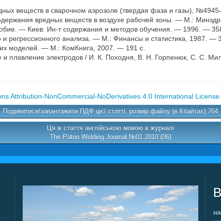
ных веществ в сварочном аэрозоле (твердая фаза и газы), №4945–
одержания вредных веществ в воздухе рабочей зоны. — М.: Минздра
обие. — Киев: Ин-т содержания и методов обучения. — 1996. — 358
 регрессионного анализа. — М.: Финансы и статистика, 1987. — 3
х моделей. — М.: КомКнига, 2007. — 191 с.
 и плавление электродов / И. К. Походня, В. Н. Горпенюк, С. С. Мил
s Attribution-NonCommercial-NoDerivatives 4.0 International License
Подивитися/завантажити ПДФ цієї статті, розмір файлу (в Кбайтах):764
Ця ж стаття англійською мовою в журналі
The Paton Welding Journal №01 2010 (06)
В
на