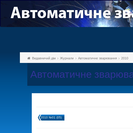
Видавничий дім
Журнали
Автоматичне зварювання
2010
Автоматичне зварюва
2010 №01 (05)