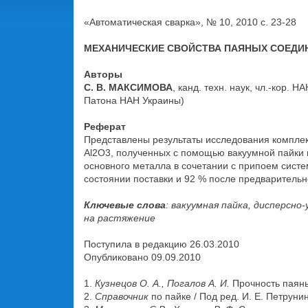
«Автоматическая сварка», № 10, 2010 с. 23-28
МЕХАНИЧЕСКИЕ СВОЙСТВА ПАЯНЫХ СОЕДИ
Авторы
С. В. МАКСИМОВА
, канд. техн. наук, чл.-кор. 
Патона НАН Украины)
Реферат
Представлены результаты исследования комплек
Al2O3, полученных с помощью вакуумной пайки 
основного металла в сочетании с припоем систе
состоянии поставки и 92 % после предварительн
Ключевые слова
: вакуумная пайка, дисперсн
на растяжение
Поступила в редакцию 26.03.2010
Опубликовано 09.09.2010
1.
Кузнецов О. А., Погалов А. И.
Прочность паян
2.
Справочник
по пайке / Под ред. И. Е. Петруни