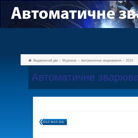
Видавничий дім
Журнали
Автоматичне зварювання
2010
Автоматичне зварюва
2010 №10 (04)