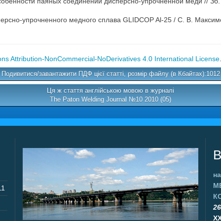
обенности паяных соединений дисперсно-упрочненной меди // Зб. 
ерсно-упрочненного медного сплава GLIDCOP Al-25 / С. В. Максимова
s Attribution-NonCommercial-NoDerivatives 4.0 International License
Подивитися/завантажити ПДФ цієї статті, розмір файлу (в Кбайтах):1012
Ця ж стаття англійською мовою в журналі
The Paton Welding Journal №10 2010 (05)
В
на
М
11
К
26
X