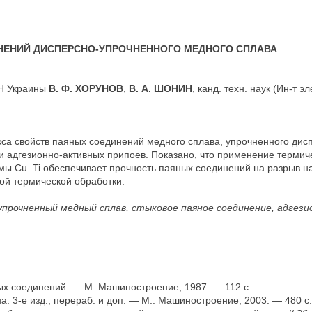
НЕНИЙ ДИСПЕРСНО-УПРОЧНЕННОГО МЕДНОГО СПЛАВА
НАН Украины
В. Ф. ХОРУНОВ
,
В. А. ШОНИН
, канд. техн. наук (Ин-т э
са свойств паяных соединений медного сплава, упрочненного ди
и адгезионно-активных припоев. Показано, что применение термич
мы Cu–Ti обеспечивает прочность паяных соединений на разрыв на
ой термической обработки.
о-упрочненный медный сплав, стыковое паяное соединение, адгез
ых соединений. — М: Машиностроение, 1987. — 112 с.
на. 3-е изд., перераб. и доп. — М.: Машиностроение, 2003. — 480 с.