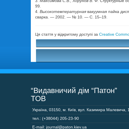
3.
Максимова С.В., Хорунов В. Ф.
Структурные ос
99.
4.
Высокотемпературная
вакуумная пайка дисп
сварка. — 2002. — № 10. — С. 15–19.
Ця стаття у відкритому доступі за
Creative Common
“Видавничий дім “Патон”
ТОВ
Україна
,
03150
,
м. Київ,
вул. Казимира Малевича, 
тел.: (+38044) 205-23-90
E-mail: journal@paton.kiev.ua