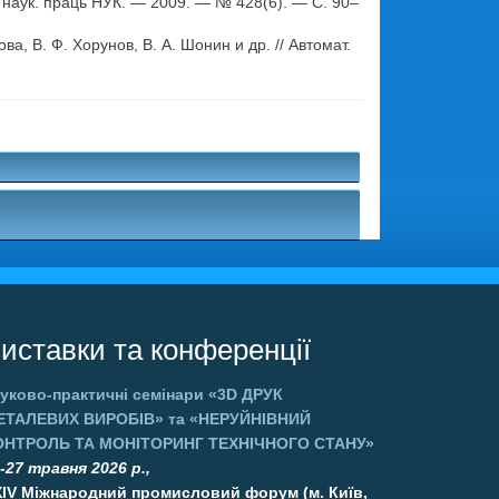
наук. праць НУК. — 2009. — № 428(6). — С. 90–
, В. Ф. Хорунов, В. А. Шонин и др. // Автомат.
.
иставки та конференції
уково-практичні семінари
«3D ДРУК
ЕТАЛЕВИХ ВИРОБІВ»
та
«НЕРУЙНІВНИЙ
ОНТРОЛЬ ТА МОНІТОРИНГ ТЕХНІЧНОГО СТАНУ»
-27 травня 2026 р.,
XIV Міжнародний промисловий форум (м. Київ,