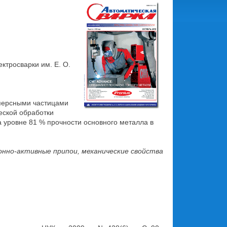
лектросварки им. Е. О.
сперсными частицами
еской обработки
 уровне 81 % прочности основного металла в
ионно-активные припои, механические свойства