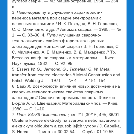
дуговой сварки. — М.: Машиностроение, 1964. — 254
с.
3.
Некоторые
пути улучшения характеристик
переноса металла при сварке электродами с
основным покрытием / И. К. Походня, В. Н. Горпенюк,
С. С. Миличенко и др. // Автомат. сварка. — 1985. — №
1. — С. 33–36. 4.
Пути
улучшения сварочно-
технологических свойств фтористокальциевых
электродов для монтажной сварки / В. Н. Горпенюк, С.
С. Миличенко, А. Е. Марченко, В. Д. Макаренко // Тр.
Всесоюз. конф. по сварочным материалам. — Киев:
Наук. думка, 1982. — С. 92–95.
5.
Essers W. G., Jermorini G., Tichelaar G. W.
Metal
transfer from coated electrodes // Metal Construction and
British Welding J. — 1971. — № 4. — P. 151–154.
6.
Баах Х.
Возможности влияния новых достижений на
сварочно-технологические свойства покрытых
электродов // Сварочная промышленность. Эрликон
Бюрле А. О. Швейцария: Материалы симпоз. — Киев,
1980. — С. 1–10.
7.
Пат. 84786 Чехословакия,
кл. 21h,30/16, 49h, 36/01.
Obalene kovove elektrody na svarovani nebo navarovani
elektrickym obloukem a zpusob jejich vyroby / J. Cabelka,
S. Horvat. — Приор. от 30.02.54. — Опубл. 01.10.55.