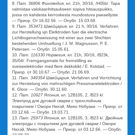
8.
Пат. 36806 Финляндия
, кл. 21h, 30/16, /Н05b/. Tapa
valmistaa valokaarihitsaukseen sopiva hitsauspuikko,
jossa on kahdesta kerroskesta muodostuva pаеаеllyste.
— Приор. От 16.02.56. — Опубл. 15.03.68.
9.
Пат. 353471 Швейцария,
кл. 21 h, 30/16. Verfahren
zur Herstellung vjn Elеtktroden fuer die elertrische
Lichtbogenschweissung mit einer aus zwei Shichten
bestehenden Umhuellung / J. M. Magnusson, P. E.
Petersen. — Опубл. 15.05.61.
10.
Пат
. 116330
Норвегия
, кл. 21h, 30/16, /В23k,
35/04/. Fremgangsmate for fremstilling av
sveiseelektroder med flere dekkskikt / E. Kolstad. —
Приор. от 30.10.67. — Опубл. 21.06.69.
11.
Пат
. 349354
Швейцария
. Verfahren und Vorrichtung
zur Herstelung von mehrschtigen Pressmanelelektroden /
K. Gloor. — Опубл. 30.11.60.
12.
Пат. 10927 Япония
, кл. 12В105, 2, /В23 k/.
Электрод для дуговой сварки с трехслойным
покрытием / Омори Нихэй, Мияо Нобуаки. — Приор. от
03.12.66. — Опубл. 19.03.71.
13.
Пат. 25973 Япония
, кл. 12В105, 3, /В23 k/. Двойные
электроды с покрытием для дуговой сварки / Омори
Нихэй, Мияо Нобуаки. — Приор. от 03.12.66. — Опубл.
27.08.70.