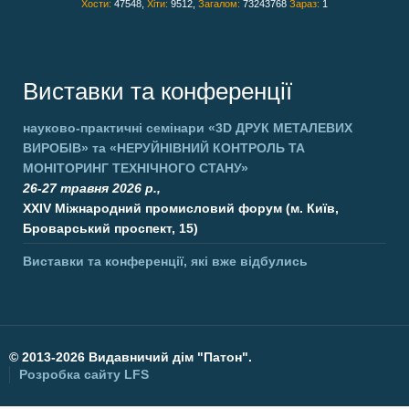
Хости:
47548,
Хіти:
9512,
Загалом:
73243768
Зараз:
1
Виставки та конференції
науково-практичні семінари
«3D ДРУК МЕТАЛЕВИХ
ВИРОБІВ»
та
«НЕРУЙНІВНИЙ КОНТРОЛЬ ТА
МОНІТОРИНГ ТЕХНІЧНОГО СТАНУ»
26-27 травня 2026 р.,
XXIV Міжнародний промисловий форум (м. Київ,
Броварський проспект, 15)
Виставки та конференції, які вже відбулись
©
2013-2026 Видавничий дім "Патон".
Розробка сайту
LFS