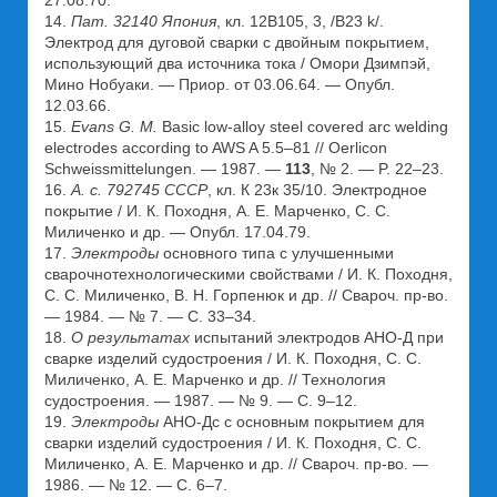
14.
Пат. 32140 Япония
, кл. 12В105, 3, /В23 k/.
Электрод для дуговой сварки с двойным покрытием,
использующий два источника тока / Омори Дзимпэй,
Мино Нобуаки. — Приор. от 03.06.64. — Опубл.
12.03.66.
15.
Evans G. M.
Basic low-alloy steel covered arc welding
electrodes according to AWS A 5.5–81 // Oerlicon
Schweissmittelungen. — 1987. —
113
, № 2. — P. 22–23.
16.
А. с. 792745 СССР
, кл. К 23к 35/10. Электродное
покрытие / И. К. Походня, А. Е. Марченко, С. С.
Миличенко и др. — Опубл. 17.04.79.
17.
Электроды
основного типа с улучшенными
сварочнотехнологическими свойствами / И. К. Походня,
С. С. Миличенко, В. Н. Горпенюк и др. // Свароч. пр-во.
— 1984. — № 7. — С. 33–34.
18.
О результатах
испытаний электродов АНО-Д при
сварке изделий судостроения / И. К. Походня, С. С.
Миличенко, А. Е. Марченко и др. // Технология
судостроения. — 1987. — № 9. — С. 9–12.
19.
Электроды
АНО-Дс с основным покрытием для
сварки изделий судостроения / И. К. Походня, С. С.
Миличенко, А. Е. Марченко и др. // Свароч. пр-во. —
1986. — № 12. — С. 6–7.