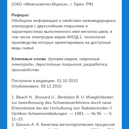
(ОАО «Межгосметиз-Мценск», г. Орел, РФ)
Реферат
Обобщена информация о свойствах низководородных
электродов с двухслойным покрытием и
характеристиках выполненного ими металла швов, в
том числе электродов марки АНОД-1, технология
производства которых ориентирована на доступные
виды сырья.
Ключевые слова
: дуговая сварка, сварочные
электроды, двухслойные покрытия, разработка,
производство
Поступила в редакцию: 01.10.2010
Опубликовано: 09.12.2010
1.
Baach H., Bossard U., Bertolaso B. U.
Mоеglichkeiten
zur bеeinflussung des Schweiseverfehrens durch neue
Erkenntnisse bei der Umhullueng von Stabelectroden //
Oerlikon Schweissmitteilungen. — 1981. — № 95. — S.
11–15.
2.
Ерохин А. А.
Кинетика металлургических процессов