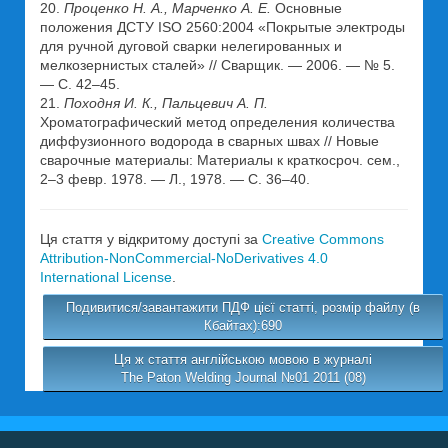
20.
Проценко Н. А., Марченко А. Е.
Основные
положения ДСТУ ISO 2560:2004 «Покрытые электроды
для ручной дуговой сварки нелегированных и
мелкозернистых сталей» // Сварщик. — 2006. — № 5.
— С. 42–45.
21.
Походня И. К., Пальцевич А. П.
Хроматографический метод определения количества
диффузионного водорода в сварных швах // Новые
сварочные материалы: Материалы к краткосроч. сем.,
2–3 февр. 1978. — Л., 1978. — С. 36–40.
Ця стаття у відкритому доступі за
Creative Commons
Attribution-NonCommercial-NoDerivatives 4.0
International License
.
Подивитися/завантажити ПДФ цієї статті, розмір файлу (в
Кбайтах):690
Ця ж стаття англійською мовою в журналі
The Paton Welding Journal №01 2011 (08)