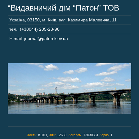
“Видавничий дім “Патон” ТОВ
Україна
,
03150
,
м. Київ,
вул. Казимира Малевича, 11
тел.: (+38044) 205-23-90
E-mail: journal@paton.kiev.ua
Хости:
81011,
Хіти:
12669,
Загалом:
73030331
Зараз:
1