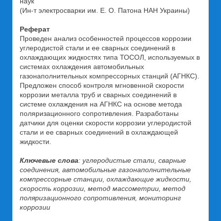
наук
(Ин-т электросварки им. Е. О. Патона НАН Украины)
Реферат
Проведен анализ особенностей процессов коррозии
углеродистой стали и ее сварных соединений в
охлаждающих жидкостях типа ТОСОЛ, используемых в
системах охлаждения автомобильных
газонаполнительных компрессорных станций (АГНКС).
Предложен способ контроля мгновенной скорости
коррозии металла труб и сварных соединений в
системе охлаждения на АГНКС на основе метода
поляризационного сопротивления. Разработаны
датчики для оценки скорости коррозии углеродистой
стали и ее сварных соединений в охлаждающей
жидкости.
Ключевые слова
: углеродистые стали, сварные
соединения, автомобильные газонаполнительные
компрессорные станции, охлаждающие жидкости,
скорость коррозии, метод массометрии, метод
поляризационного сопротивления, мониторинг
коррозии