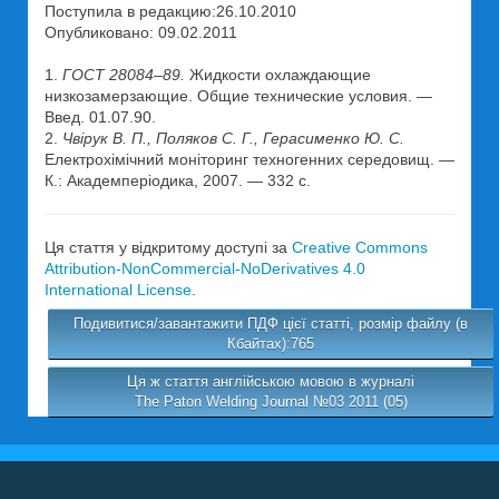
Поступила в редакцию:26.10.2010
Опубликовано: 09.02.2011
1.
ГОСТ 28084–89.
Жидкости охлаждающие
низкозамерзающие. Общие технические условия. —
Введ. 01.07.90.
2.
Чвірук В. П., Поляков С. Г., Герасименко Ю. С.
Електрохімічний моніторинг техногенних середовищ. —
К.: Академперіодика, 2007. — 332 с.
Ця стаття у відкритому доступі за
Creative Commons
Attribution-NonCommercial-NoDerivatives 4.0
International License
.
Подивитися/завантажити ПДФ цієї статті, розмір файлу (в
Кбайтах):765
Ця ж стаття англійською мовою в журналі
The Paton Welding Journal №03 2011 (05)