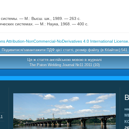
истемы. — М.: Высш. шк., 1989. — 263 с.
ческих системах. — М.: Наука, 1968. — 400 с.
s Attribution-NonCommercial-NoDerivatives 4.0 International License
Подивитися/завантажити ПДФ цієї статті, розмір файлу (в Кбайтах):541
Ця ж стаття англійською мовою в журналі
The Paton Welding Journal №11 2011 (10)
В
на
М
11
К
26