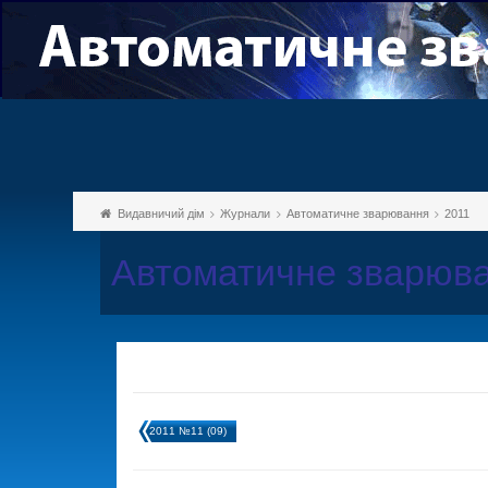
Видавничий дім
Журнали
Автоматичне зварювання
2011
Автоматичне зварюва
2011 №11 (09)