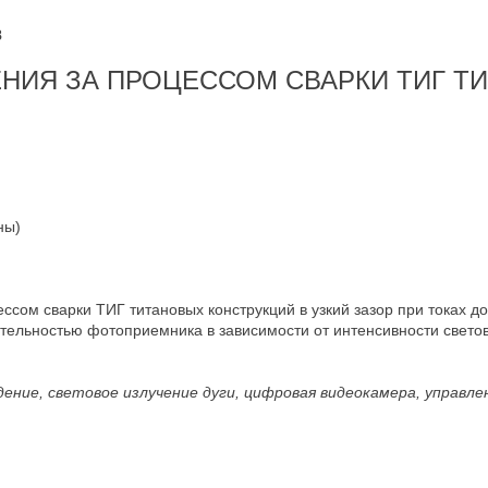
8
НИЯ ЗА ПРОЦЕССОМ СВАРКИ ТИГ Т
ны)
ссом сварки ТИГ титановых конструкций в узкий зазор при токах 
тельностью фотоприемника в зависимости от интенсивности светов
дение, световое излучение дуги, цифровая видеокамера, управ