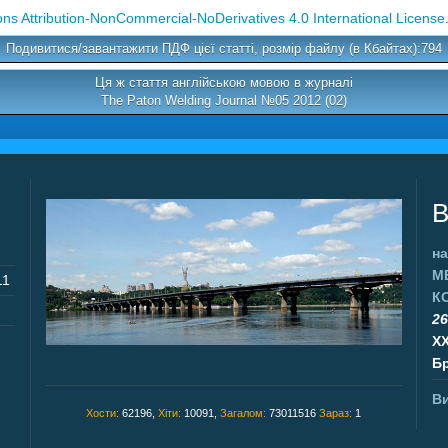
s Attribution-NonCommercial-NoDerivatives 4.0 International License
Подивитися/завантажити ПДФ цієї статті, розмір файлу (в Кбайтах):794
Ця ж стаття англійською мовою в журналі
The Paton Welding Journal №05 2012 (02)
В
на
М
11
К
26
X
Бр
Ви
Хости:
62196,
Хіти:
10091,
Загалом:
73011516
Зараз:
1