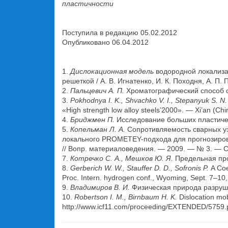
пластичности
Поступила в редакцию 05.02.2012
Опубликовано 06.04.2012
1.
Дислокационная модель
водородной локализа
решеткой / А. В. Игнатенко, И. К. Походня, А. П.
2.
Пальцевич А. П.
Хроматографический способ о
3.
Pokhodnya I. K., Shvachko V. I., Stepanyuk S. N.
«High strength low alloy steels’2000». — Xi’an (Ch
4.
Бриджмен П.
Исследование больших пластическ
5.
Копельман Л. А.
Сопротивляемость сварных уз
локального PROMETEY-подхода для прогнозировани
// Вопр. материаловедения. — 2009. — № 3. — С
7.
Котречко С. А., Мешков Ю. Я.
Предельная проч
8.
Gerberich W. W., Stauffer D. D., Sofronis P.
A Coe
Proc. Intern. hydrogen conf., Wyoming, Sept. 7–10,
9.
Владимиров В. И.
Физическая природа разруше
10.
Robertson I. M., Birnbaum H. K.
Dislocation mobi
http://www.icf11.com/proceeding/EXTENDED/5759.