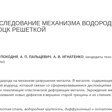
СЛЕДОВАНИЕ МЕХАНИЗМА ВОДОРО
ОЦК РЕШЕТКОЙ
. ПОХОДНЯ
,
А. П. ПАЛЬЦЕВИЧ
,
А. В. ИГНАТЕНКО
, кандидаты техн
ны)
одорода на механизм разрушения металла. В металле, содержаще
ый водород, который связан со сформировавшимися дислокациями
т к локализации пластической деформации металла. Зарождение м
азования новых дефектов в вершине старой трещины и их слияния.
родистая сталь, водородная хрупкость, диффузионный и остаточн