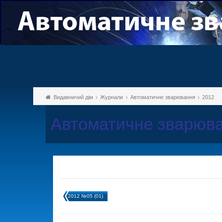
Видавничий дім
Журнали
Автоматичне зварювання
2012
Автоматичне зварюва
2012 №05 (01)