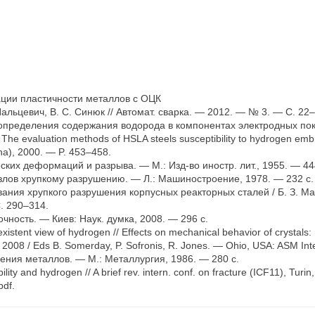
ции пластичности металлов с ОЦК
 Пальцевич, В. С. Синюк // Автомат. cварка. — 2012. — № 3. — С. 22–
пределения содержания водорода в компонентах электродных покр
The evaluation methods of HSLA steels susceptibility to hydrogen embri
ina), 2000. — P. 453–458.
их деформаций и разрыва. — М.: Изд-во иностр. лит., 1955. — 44
лов хрупкому разрушению. — Л.: Машиностроение, 1978. — 232 с.
я хрупкого разрушения корпусных реакторных сталей / Б. З. Марго
. 290–314.
ность. — Киев: Наук. думка, 2008. — 296 с.
xistent view of hydrogen // Effects on mechanical behavior of crystals
 2008 / Eds B. Somerday, P. Sofronis, R. Jones. — Ohio, USA: ASM Int
ния металлов. — М.: Металлургия, 1986. — 280 с.
lity and hydrogen // A brief rev. intern. conf. on fracture (ICF11), Turin
pdf.