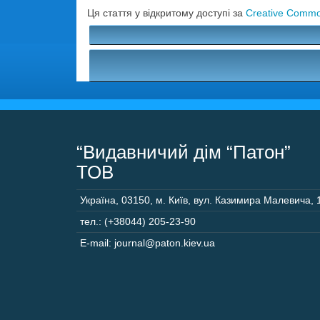
Ця стаття у відкритому доступі за
Creative Common
“Видавничий дім “Патон”
ТОВ
Україна
,
03150
,
м. Київ,
вул. Казимира Малевича, 
тел.: (+38044) 205-23-90
E-mail: journal@paton.kiev.ua