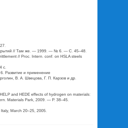
27.
ытий // Там же. — 1999. — № 6. — С. 45–48.
ttlement // Proc. Intern. conf. on HSLA steels
4 с.
 6. Развитие и применение
лин, В. А. Швецова, Г. П. Карзов и др.
: HELP and HEDE effects of hydrogen on materials:
ern. Materials Park, 2009. — P. 38–45.
, Italy, March 20–25, 2005.