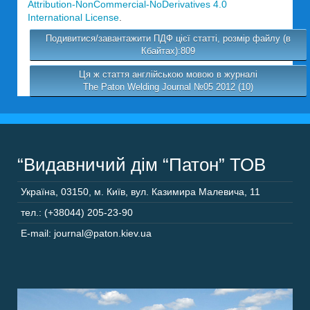
Attribution-NonCommercial-NoDerivatives 4.0
International License
.
Подивитися/завантажити ПДФ цієї статті, розмір файлу (в
Кбайтах):809
Ця ж стаття англійською мовою в журналі
The Paton Welding Journal №05 2012 (10)
“Видавничий дім “Патон” ТОВ
Україна
,
03150
,
м. Київ,
вул. Казимира Малевича, 11
тел.: (+38044) 205-23-90
E-mail: journal@paton.kiev.ua