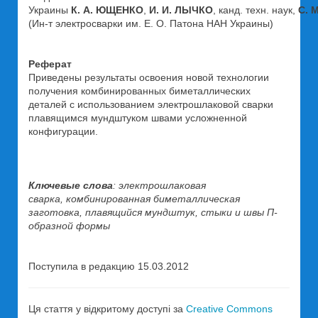
Украины
К. А. ЮЩЕНКО
,
И. И. ЛЫЧКО
, канд. техн. наук,
С. 
(Ин-т электросварки им. Е. О. Патона НАН Украины)
Реферат
Приведены результаты освоения новой технологии
получения комбинированных биметаллических
деталей с использованием электрошлаковой сварки
плавящимся мундштуком швами усложненной
конфигурации.
Ключевые слова
: электрошлаковая
сварка, комбинированная биметаллическая
заготовка, плавящийся мундштук, стыки и швы П-
образной формы
Поступила в редакцию 15.03.2012
Ця стаття у відкритому доступі за
Creative Commons