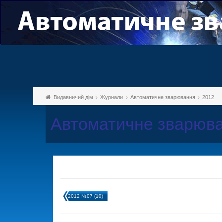
Видавничий дім
Журнали
Автоматичне зварювання
2012
Автоматичне зварюва
2012 №07 (10)