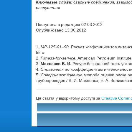
Ключевые слова
: сварные соединения, взаи
разрушения
Поступила в редакцию 02.03.2012
Опубликовано 13.06.2012
1.
МР-125-01–90
. Расчет коэффициентов интенс
55 с.
2.
Fitness-for-service.
American Petroleum Institut
3.
Махненко В. И.
Ресурс безопасной эксплуатац
4.
Справочник
по коэффициентам интенсивности н
5.
Совершенствование метода
оценки риска ра
трубопроводов / В. И. Махненко, Е. А. Великоиван
Ця стаття у відкритому доступі за
Creative Common