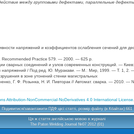
модействие между групповыми дефектами, параллельные дефект
ивности напряжений и коэффициентов ослабления сечений для деф
e. Recommended Practice 579. — 2000. — 625 p.
ии сварных соединений и узлов современных конструкций. — Киев: 
апряжений / Под ред. Ю. Муракави. — М.: Мир, 1999. — Т. 1, 2. —
зрушения в зоне утонений стенки магистральных
енко, Г. Ф. Розынка, Н. И. Пивторак // Автомат. сварка. — 2010. — 
s Attribution-NonCommercial-NoDerivatives 4.0 International License
Подивитися/завантажити ПДФ цієї статті, розмір файлу (в Кбайтах):661
Ця ж стаття англійською мовою в журналі
The Paton Welding Journal №07 2012 (01)