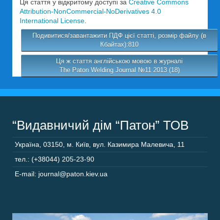
Ця стаття у відкритому доступі за
Creative Commons
Attribution-NonCommercial-NoDerivatives 4.0
International License
.
Подивитися/завантажити ПДФ цієї статті, розмір файлу (в
Кбайтах):810
Ця ж стаття англійською мовою в журналі
The Paton Welding Journal №11 2013 (18)
“Видавничий дім “Патон” ТОВ
Україна
,
03150
,
м. Київ,
вул. Казимира Малевича, 11
тел.: (+38044) 205-23-90
E-mail: journal@paton.kiev.ua