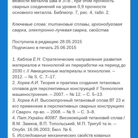
вязкости металла шва и ЗТВ , при этом прочность
сварных соединений на уровне 0,9 прочности
основного металла. Библиогр. 7, рис. 4, табл. 2.
Ключевые слова: титановые сплавы, аргонодуговая
сварка, электронно-лучевая сварка, свойства
Поступила в редакцию 28.05.2015
Подписано в печать 25.06.2015
1.
Каблов Е.Н.
Стратегические направления развития
материалов и технологий их переработки на период до
2030 г. // Авиационные материалы и технологии. –
2012. – № S. С. 7–17.
2.
Хорев А.И
. Теория и практика создания титановых
сплавов для перспективных конструкций // Технология
машиностроения. – 2007. – № 12. – С. 5–13.
3.
Хорев А.И.
Высокопрочный титановый сплав ВТ 23 и
его применеие в перспективных сварных конструкциях
// Свароч. пр-во. – 2008. – № 9. – С. 3–8.
4.
Пат.України 40087
. Високоміцний титановий сплав /
В.М. Замков, В.П. Топольський, М.П. Тригуб та ін. –
Опубл. 16.06.2003; Бюл. № 6.
5.
Исследование
механических свойств кованых