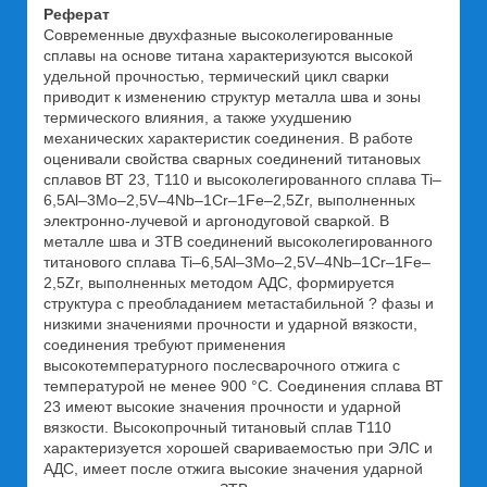
Реферат
Современные двухфазные высоколегированные
сплавы на основе титана характеризуются высокой
удельной прочностью, термический цикл сварки
приводит к изменению структур металла шва и зоны
термического влияния, а также ухудшению
механических характеристик соединения. В работе
оценивали свойства сварных соединений титановых
сплавов ВТ 23, Т110 и высоколегированного сплава Ti–
6,5Al–3Mo–2,5V–4Nb–1Cr–1Fe–2,5Zr, выполненных
электронно-лучевой и аргонодуговой сваркой. В
металле шва и ЗТВ соединений высоколегированного
титанового сплава Ti–6,5Al–3Mo–2,5V–4Nb–1Cr–1Fe–
2,5Zr, выполненных методом АДС, формируется
структура с преобладанием метастабильной ? фазы и
низкими значениями прочности и ударной вязкости,
соединения требуют применения
высокотемпературного послесварочного отжига с
температурой не менее 900 °С. Соединения сплава ВТ
23 имеют высокие значения прочности и ударной
вязкости. Высокопрочный титановый сплав Т110
характеризуется хорошей свариваемостью при ЭЛС и
АДС, имеет после отжига высокие значения ударной