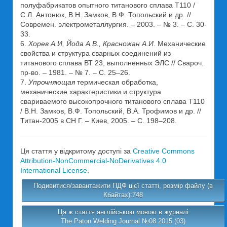
полуфабрикатов опытного титанового сплава Т110 /
С.Л. Антонюк, В.Н. Замков, В.Ф. Топольский и др. //
Современ. электрометаллургия. – 2003. – № 3. – С. 30-
33.
6.
Хорев А.И, Йода А.В., Красножан А.И
. Механические
свойства и структура сварных соединений из
титанового сплава ВТ 23, выполненных ЭЛС // Свароч.
пр-во. – 1981. – № 7. – С. 25–26.
7.
Упрочняющая
термическая обработка,
механические характеристики и структура
свариваемого высокопрочного титанового сплава Т110
/ В.Н. Замков, В.Ф. Топольский, В.А. Трофимов и др. //
Титан-2005 в СН Г. – Киев, 2005. – С. 198–208.
Ця стаття у відкритому доступі за
Creative Commons
Attribution-NonCommercial-NoDerivatives 4.0
International License
.
Подивитися/завантажити ПДФ цієї статті, розмір файлу (в
Кбайтах):748
Ця ж стаття англійською мовою в журналі
The Paton Welding Journal №08 2015 (03)