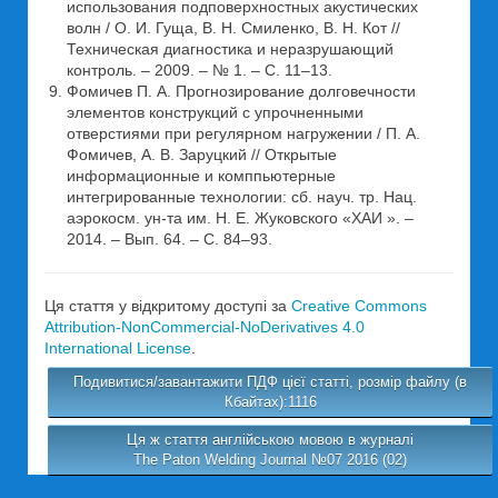
использования подповерхностных акустических
волн / О. И. Гуща, В. Н. Смиленко, В. Н. Кот //
Техническая диагностика и неразрушающий
контроль. – 2009. – № 1. – С. 11–13.
Фомичев П. А. Прогнозирование долговечности
элементов конструкций с упрочненными
отверстиями при регулярном нагружении / П. А.
Фомичев, А. В. Заруцкий // Открытые
информационные и комппьютерные
интегрированные технологии: сб. науч. тр. Нац.
аэрокосм. ун-та им. Н. Е. Жуковского «ХАИ ». –
2014. – Вып. 64. – С. 84–93.
Ця стаття у відкритому доступі за
Creative Commons
Attribution-NonCommercial-NoDerivatives 4.0
International License
.
Подивитися/завантажити ПДФ цієї статті, розмір файлу (в
Кбайтах):1116
Ця ж стаття англійською мовою в журналі
The Paton Welding Journal №07 2016 (02)