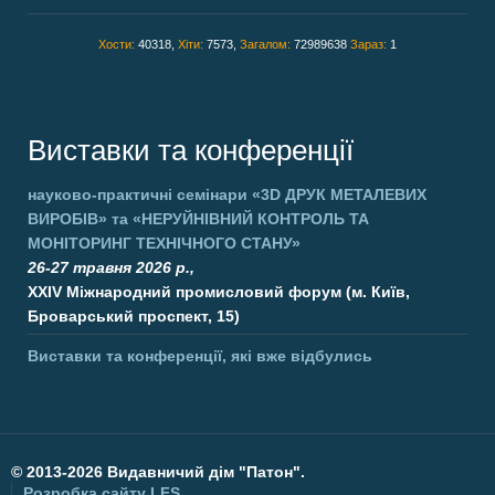
Хости:
40318,
Хіти:
7573,
Загалом:
72989638
Зараз:
1
Виставки та конференції
науково-практичні семінари
«3D ДРУК МЕТАЛЕВИХ
ВИРОБІВ»
та
«НЕРУЙНІВНИЙ КОНТРОЛЬ ТА
МОНІТОРИНГ ТЕХНІЧНОГО СТАНУ»
26-27 травня 2026 р.,
XXIV Міжнародний промисловий форум (м. Київ,
Броварський проспект, 15)
Виставки та конференції, які вже відбулись
©
2013-2026 Видавничий дім "Патон".
Розробка сайту
LFS