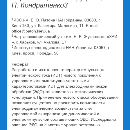
П. Кондратенко3
1
ИЭС им. Е. О. Патона НАН Украины. 03680, г.
Киев-150, ул. Казимира Малевича, 11. E-mail:
office@paton.kiev.ua
2
Нац. аэрокосмический ун-т им. Н. Е. Жуковского «ХАИ
». г. Харьков, ул. Чкалова, 17
3
Институт электродинамики НАН Украины. 03057, г.
Киев, просп. Победы, 56
Реферат
Разработан и изготовлен генератор импульсного
электрического тока (ИЭТ) нового поколения с
управляемыми амплитудно-частотными
характеристиками ИЭТ для электродинамической
обработки (ЭДО) тонколистовых металлических
конструкций. Применение нового класса оборудования
позволяет существенно расширить возможности
электродинамических воздействий за счет
управляемой синхронизации динамической и
электроимпульсной составляющих ЭДО. Исследовано
влияние ЭДО на снижение уровня остаточных