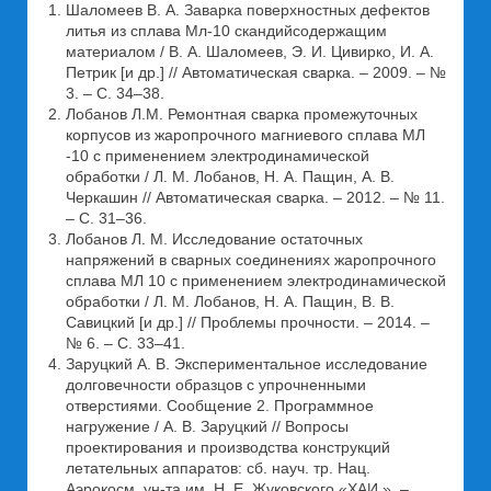
Шаломеев В. А. Заварка поверхностных дефектов
литья из сплава Мл-10 скандийсодержащим
материалом / В. А. Шаломеев, Э. И. Цивирко, И. А.
Петрик [и др.] // Автоматическая сварка. – 2009. – №
3. – С. 34–38.
Лобанов Л.М. Ремонтная сварка промежуточных
корпусов из жаропрочного магниевого сплава МЛ
-10 с применением электродинамической
обработки / Л. М. Лобанов, Н. А. Пащин, А. В.
Черкашин // Автоматическая сварка. – 2012. – № 11.
– С. 31–36.
Лобанов Л. М. Исследование остаточных
напряжений в сварных соединениях жаропрочного
сплава МЛ 10 с применением электродинамической
обработки / Л. М. Лобанов, Н. А. Пащин, В. В.
Савицкий [и др.] // Проблемы прочности. – 2014. –
№ 6. – С. 33–41.
Заруцкий А. В. Экспериментальное исследование
долговечности образцов с упрочненными
отверстиями. Сообщение 2. Программное
нагружение / А. В. Заруцкий // Вопросы
проектирования и производства конструкций
летательных аппаратов: сб. науч. тр. Нац.
Аэрокосм. ун-та им. Н. Е. Жуковского «ХАИ ». –