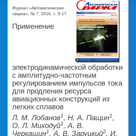
Журнал «Автоматическая
сварка», № 7, 2016, с. 9-17
Применение
электродинамической обработки
с амплитудно-частотным
регулированием импульсов тока
для продления ресурса
авиационных конструкций из
легких сплавов
1
1
Л. М. Лобанов
, Н. А. Пащин
,
1
О. Л. Миходуй
, А. В.
1
2
Черкашин
, А. В. Заруцкий
, И.