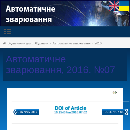
Видавничий дім
Журнали
Автоматичне зварювання
2016
Автоматичне
зварювання, 2016, №07
DOI of Article
2016 №07 (01)
2016 №07 (03)
10.15407/as2016.07.02