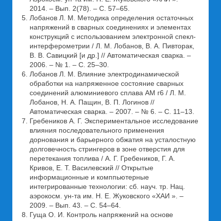
2014. – Вып. 2(78). – С. 57–65.
Лобанов Л. М. Методика определения остаточных
напряжений в сварных соединениях и элементах
конструкций с использованием электронной спекл-
интерферометрии / Л. М. Лобанов, В. А. Пивторак,
В. В. Савицкий [и др.] // Автоматическая сварка. –
2006. – № 1. – С. 25–30.
Лобанов Л. М. Влияние электродинамической
обработки на напряженное состояние сварных
соединений алюминиевого сплава АМ г6 / Л. М.
Лобанов, Н. А. Пащин, В. П. Логинов //
Автоматическая сварка. – 2007. – № 6. – С. 11–13.
Гребеников А. Г. Экспериментальное исследование
влияния последовательного применения
дорнования и барьерного обжатия на усталостную
долговечность стрингеров в зоне отверстия для
перетекания топлива / А. Г. Гребеников, Г. А.
Кривов, Е. Т. Василевский // Открытые
информационные и комппьютерные
интегрированные технологии: сб. науч. тр. Нац.
аэрокосм. ун-та им. Н. Е. Жуковского «ХАИ ». –
2009. – Вып. 43. – С. 54–64.
Гуща О. И. Контроль напряжений на основе