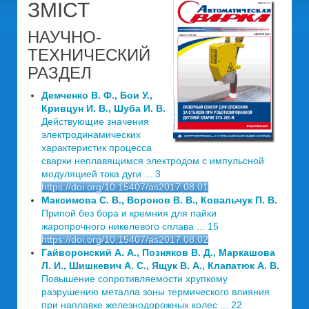
ЗМІСТ
НАУЧНО-
ТЕХНИЧЕСКИЙ
РАЗДЕЛ
Демченко В. Ф., Бои У.,
Кривцун И. В., Шуба И. В.
Действующие значения
электродинамических
характеристик процесса
сварки неплавящимся электродом с импульсной
модуляцией тока дуги ... 3
https://doi.org/10.15407/as2017.08.01
Максимова С. В., Воронов В. В., Ковальчук П. В.
Припой без бора и кремния для пайки
жаропрочного никелевого сплава ... 15
https://doi.org/10.15407/as2017.08.02
Гайворонский А. А., Позняков В. Д., Маркашова
Л. И., Шишкевич А. С., Ящук В. А., Клапатюк А. В.
Повышение сопротивляемости хрупкому
разрушению металла зоны термического влияния
при наплавке железнодорожных колес ... 22