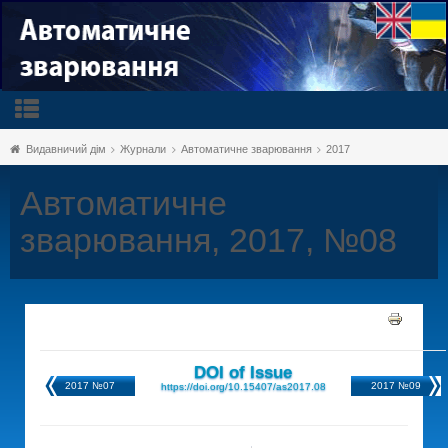
Видавничий дім
Журнали
Автоматичне зварювання
2017
Автоматичне
зварювання, 2017, №08
DOI of Issue
2017 №07
2017 №09
https://doi.org/10.15407/as2017.08