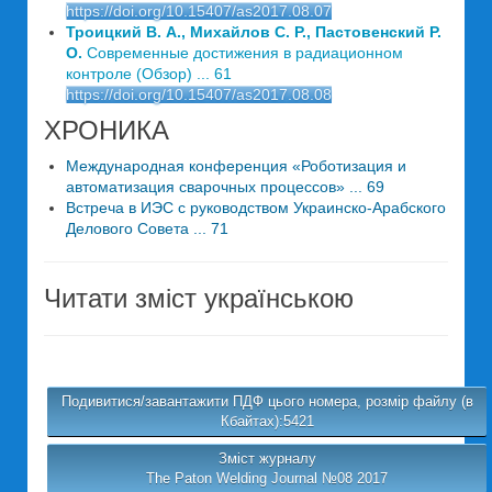
https://doi.org/10.15407/as2017.08.07
Троицкий В. А., Михайлов С. Р., Пастовенский Р.
О.
Современные достижения в радиационном
контроле (Обзор) ... 61
https://doi.org/10.15407/as2017.08.08
ХРОНИКА
Международная конференция «Роботизация и
автоматизация сварочных процессов» ... 69
Встреча в ИЭС с руководством Украинско-Арабского
Делового Совета ... 71
Читати зміст українською
Подивитися/завантажити ПДФ цього номера, розмір файлу (в
Кбайтах):5421
Зміст журналу
The Paton Welding Journal №08 2017