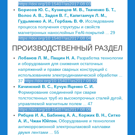
https://doi.org/10.15407/as2017.08.03
Борисов Ю. С., Кузнецов М. В., Ткаченко Б. Т.,
Волос А. В., Задоя В. Г., Капитанчук Л. М.,
Гудыменко А. И., Горбань В. Ф.
Исследование
процесса получения структуры и свойств
магнетронных нанослойных FeAl-покрытий ... 29
https://doi.org/10.15407/as2017.08.04
ПРОИЗВОДСТВЕННЫЙ РАЗДЕЛ
Лобанов Л. М., Пащин Н. А.
Разработка технологии
и оборудования для снижения остаточных
напряжений и правки сварных конструкций с
использованием электродинамической обработки ...
37
https://doi.org/10.15407/as2017.08.05
Качинский В. С., Кучук-Яценко С. И.
Формирование соединений при сварке
толстостенных труб из высокопрочных сталей дугой,
управляемой магнитным полем ... 47
https://doi.org/10.15407/as2017.08.06
Рябцев И. А., Бабинец А. А., Коржик В. Н., Ситко
А. И., Чжан Юйпэн.
Оборудование и технология
антикоррозионной электрошлаковой наплавки
двумя лентами ... 55