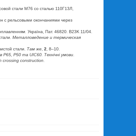
ьсовой стали М76 со сталью 110Г13Л,
вин с рельсовыми окончаниями через
оплавленням.
Україна, Пат. 46820. B23K 11/04.
стали.
Металловедение и термическая
вистой стали.
Там же
,
2
, 8–10.
 Р65, Р50 та UIC60. Технічні умови
.
th crossing construction
.