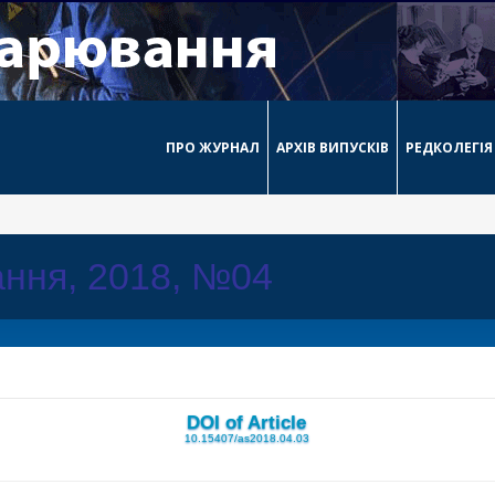
ПРО ЖУРНАЛ
АРХІВ ВИПУСКІВ
РЕДКОЛЕГІЯ
ння, 2018, №04
DOI of Article
10.15407/as2018.04.03