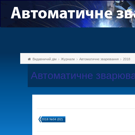
Видавничий дім
Журнали
Автоматичне зварювання
2018
Автоматичне зварюва
2018 №04 (02)