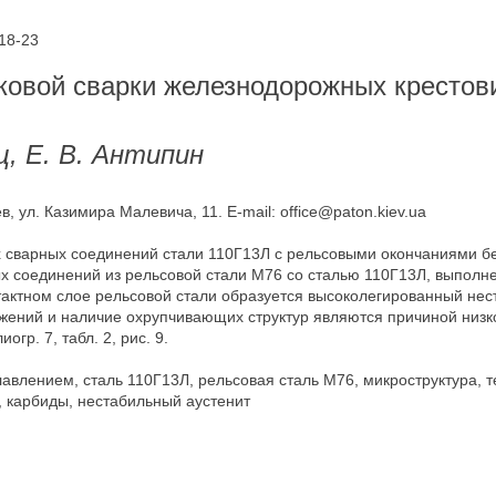
18-23
ковой сварки железнодорожных крестов
ц, Е. В. Антипин
, ул. Казимира Малевича, 11. E-mail: office@paton.kiev.ua
 сварных соединений стали 110Г13Л с рельсовыми окончаниями б
 соединений из рельсовой стали М76 со сталью 110Г13Л, выполне
онтактном слое рельсовой стали образуется высоколегированный не
яжений и наличие охрупчивающих структур являются причиной низк
р. 7, табл. 2, рис. 9.
лавлением, сталь 110Г13Л, рельсовая сталь М76, микроструктура, 
, карбиды, нестабильный аустенит