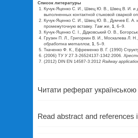
Список литературы
Кучук-Яценко С. И., Швец Ю. В., Швец В. И. 
выполненных контактной стыковой сваркой о
Кучук-Яценко С. И., Швец Ю. В., Думчев Е. А
промежуточную вставку.
Там же
,
1
, 6–9.
Кучук-Яценко С. І., Дідковський О. В., Богорськ
Грузин П. Л., Григоркин В. И., Москалева Л. 
обработка металлов
,
1
, 5–9.
Ткаченко Ф. К., Ефременко В. Г. (1990) Стр
(2006) ТУ У 27.3-26524137-1342:2006.
Хресто
(2012) DIN EN 14587-3:2012
Railway applicatio
Читати реферат українською
Read abstract and references i