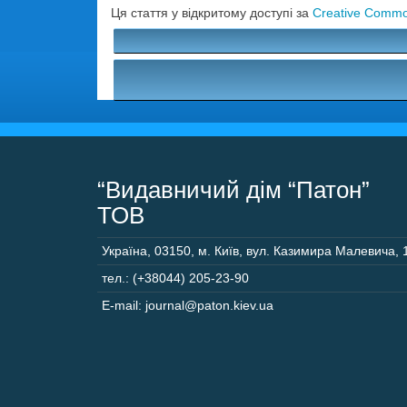
Ця стаття у відкритому доступі за
Creative Common
“Видавничий дім “Патон”
ТОВ
Україна
,
03150
,
м. Київ,
вул. Казимира Малевича, 
тел.: (+38044) 205-23-90
E-mail: journal@paton.kiev.ua