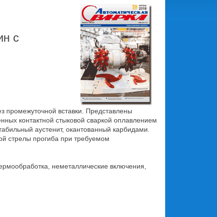
ин с
ез промежуточной вставки. Представлены
нных контактной стыковой сваркой оплавлением
стабильный аустенит, окантованный карбидами.
ой стрелы прогиба при требуемом
термообработка, неметаллические включения,