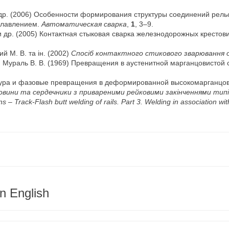
и др. (2006) Особенности формирования структуры соединений рел
плавлением.
Автоматическая сварка
,
1
, 3–9.
. и др. (2005) Контактная стыковая сварка железнодорожных кресто
ий М. В. та ін. (2002)
Спосіб контактного стикового зварювання 
Н., Мураль В. В. (1969) Превращения в аустенитной марганцовистой 
уктура и фазовые превращения в деформированной высокомарганцо
вини та сердечники з привареними рейковими закінченнями типів
ns – Track-Flash butt welding of rails. Part 3. Welding in association wi
n English