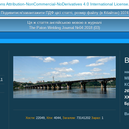
s Attribution-NonCommercial-NoDerivatives 4.0 International License
Подивитися/завантажити ПДФ цієї статті, розмір файлу (в Кбайтах):1074
Ця ж стаття англійською мовою в журналі
The Paton Welding Journal №04 2018 (03)
В
на
М
11
К
26
X
Бр
Ви
Хости:
22049,
Хіти:
4044,
Загалом:
73141202
Зараз:
1