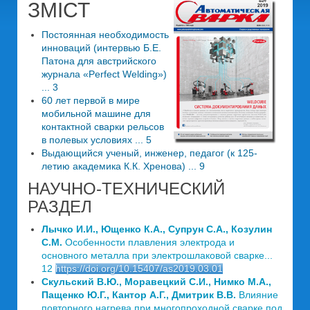
ЗМІСТ
Постоянная необходимость
инноваций (интервью Б.Е.
Патона для австрийского
журнала «Perfect Welding»)
... 3
60 лет первой в мире
мобильной машине для
контактной сварки рельсов
в полевых условиях ... 5
Выдающийся ученый, инженер, педагог (к 125-
летию академика К.К. Хренова) ... 9
НАУЧНО-ТЕХНИЧЕСКИЙ
РАЗДЕЛ
Лычко И.И., Ющенко К.А., Супрун С.А., Козулин
С.М.
Особенности плавления электрода и
основного металла при электрошлаковой сварке...
12
https://doi.org/10.15407/as2019.03.01
Скульский В.Ю., Моравецкий С.И., Нимко М.А.,
Пащенко Ю.Г., Кантор А.Г., Дмитрик В.В.
Влияние
повторного нагрева при многопроходной сварке под