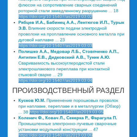
флюсом на сопротивление сварных соединений
роторной стали замедленному разрушению ... 18
https://doi.org/10.15407/as2019.03.02
Рябцев И.А., Бабинец А.А., Лентюгов И.П., Турык
Э.В.
Влияние скорости подачи электродной
проволоки на проплавление основного металла при
дуговой наплавке ... 23
https://doi.org/10.15407/as2019.03.03
Полишко А.А., Медовар Л.Б., Стовпченко А.П.,
Антипин Е.В., Дидковский А.В., Туник А.Ю.
Свариваемость высокоуглеродистой стали
электрошлакового переплава при контактной
стыковой сварке ... 29
https://doi.org/10.15407/as2019.03.04
ПРОИЗВОДСТВЕННЫЙ РАЗДЕЛ
Кусков Ю.М.
Применение порошковых проволок
при наплавке, переплаве и в металлургии (Обзор)
... 38
https://doi.org/10.15407/as2019.03.05
Коленич Ф., Ковач Л., Секерка Р., Фарагула П.
Промышленные электронно-лучевые сварочные
установки модульной конструкции ... 47
https://doi.org/10.15407/as2019.03.06