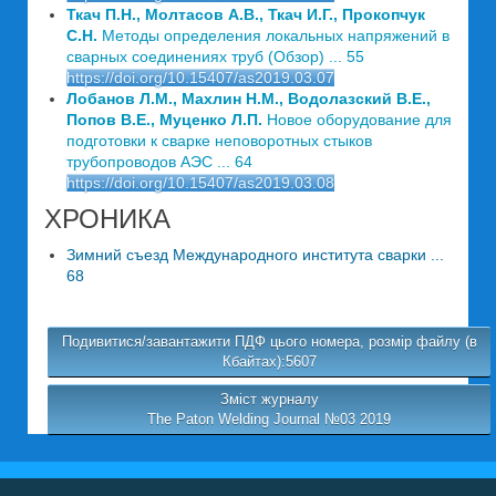
Ткач П.Н., Молтасов А.В., Ткач И.Г., Прокопчук
С.Н.
Методы определения локальных напряжений в
сварных соединениях труб (Обзор) ... 55
https://doi.org/10.15407/as2019.03.07
Лобанов Л.М., Махлин Н.М., Водолазский В.Е.,
Попов В.Е., Муценко Л.П.
Новое оборудование для
подготовки к сварке неповоротных стыков
трубопроводов АЭС ... 64
https://doi.org/10.15407/as2019.03.08
ХРОНИКА
Зимний съезд Международного института сварки ...
68
Подивитися/завантажити ПДФ цього номера, розмір файлу (в
Кбайтах):5607
Зміст журналу
The Paton Welding Journal №03 2019