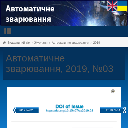
Видавничий дім
Журнали
Автоматичне зварювання
2019
Автоматичне
зварювання, 2019, №03
DOI of Issue
2019 №02
2019 №04
https://doi.org/10.15407/as2019.03