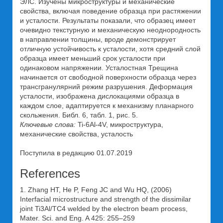
ЭЛС. Изучены микроструктуры и механические
свойства, включая поведение образца при растяжении
и усталости. Результаты показали, что образец имеет
очевидно текстурную и механическую неоднородность
в направлении толщины, вроде демонстрирует
отличную устойчивость к усталости, хотя средний слой
образца имеет меньший срок усталости при
одинаковом напряжении. Усталостная Трещина
начинается от свободной поверхности образца через
трансгранулярний режим разрушения. Деформация
усталости, изображена дислокациями образца в
каждом слое, адаптируется к механизму планарного
скольжения. Библ. 6, табл. 1, рис. 5.
Ключевые слова:
Ti-6Al-4V, микроструктура,
механические свойства, усталость
Поступила в редакцию 01.07.2019
References
1. Zhang HT, He P, Feng JC and Wu HQ, (2006)
Interfacial microstructure and strength of the dissimilar
joint Ti3Al/TC4 welded by the electron beam process,
Mater. Sci. and Eng. A 425: 255–259