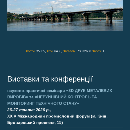
Хости:
35935,
Хіти:
6455,
Загалом:
73072660
Зараз:
1
Виставки та конференції
науково-практичні семінари
«3D ДРУК МЕТАЛЕВИХ
ВИРОБІВ»
та
«НЕРУЙНІВНИЙ КОНТРОЛЬ ТА
МОНІТОРИНГ ТЕХНІЧНОГО СТАНУ»
26-27 травня 2026 р.,
XXIV Міжнародний промисловий форум (м. Київ,
Броварський проспект, 15)