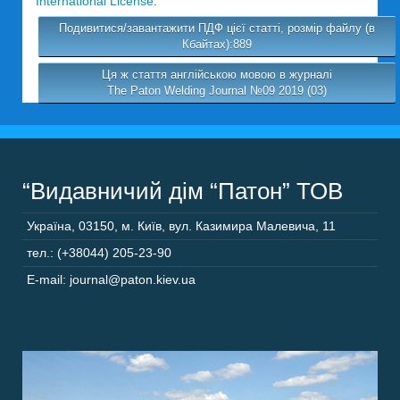
International License
.
Подивитися/завантажити ПДФ цієї статті, розмір файлу (в
Кбайтах):889
Ця ж стаття англійською мовою в журналі
The Paton Welding Journal №09 2019 (03)
“Видавничий дім “Патон” ТОВ
Україна
,
03150
,
м. Київ,
вул. Казимира Малевича, 11
тел.: (+38044) 205-23-90
E-mail: journal@paton.kiev.ua