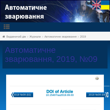
Видавничий дім
Журнали
Автоматичне зварювання
2019
Автоматичне
зварювання, 2019, №09
DOI of Article
2019 №09 (02)
2019 №09 (04)
10.15407/as2019.09.03